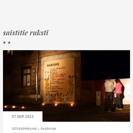
saistītie raksti
• •
07.SEP, 2013
DZĪVESPRIEKAM
»
PASĀKUMI