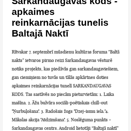
Sarkandaugavas kods -
apkaimes
reinkarnācijas tunelis
Baltajā Naktī
Rītvakar 7. septembrī mūsdienu kultūras foruma “Baltā
nakts” ietvaros pirmo reizi Sarkandaugavas vēsturē
notiks projekts, kas piedāvās gan sarkandaugaviešiem,
gan ciemiņiem no tuvās un tālās apkārtnes doties
apkaimes reinkarnācijas tunelī SARKANDAUGAVAS
KODS. Tas sastāvēs no piecām pieturvietām: 1. Laika
mašīna. 2. Āžu bulvāra sociāli-poētiskais chill-out
"Ņurbuļošana". 3. Radošais žogs "Dzej-ismu iela."4.
Mākslas akcija "Atdzimšana". 5. Noslēguma punkts -
Sarkandaugavas centrs. Android lietotāji “Baltajā naktī”