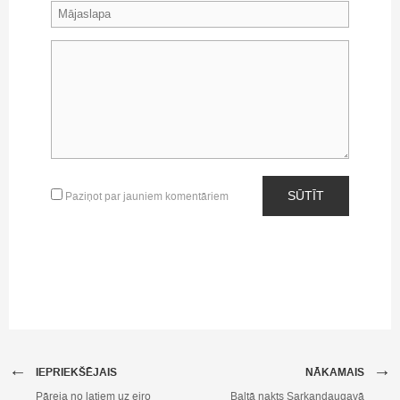
SŪTĪT
Paziņot par jauniem komentāriem
←
→
IEPRIEKŠĒJAIS
NĀKAMAIS
Pāreja no latiem uz eiro
Baltā nakts Sarkandaugavā