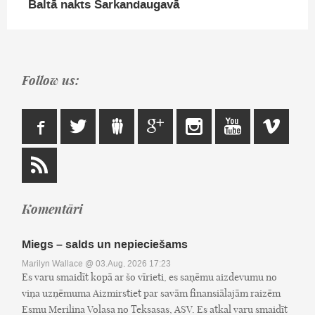
Baltā nakts Sarkandaugavā
Follow us:
Komentāri
Miegs – salds un nepieciešams
Marilyn Wallace
@ 03.Aug, 2026 17:23
Es varu smaidīt kopā ar šo vīrieti, es saņēmu aizdevumu no
viņa uzņēmuma Aizmirstiet par savām finansiālajām raizēm
Esmu Merilina Volasa no Teksasas, ASV. Es atkal varu smaidīt