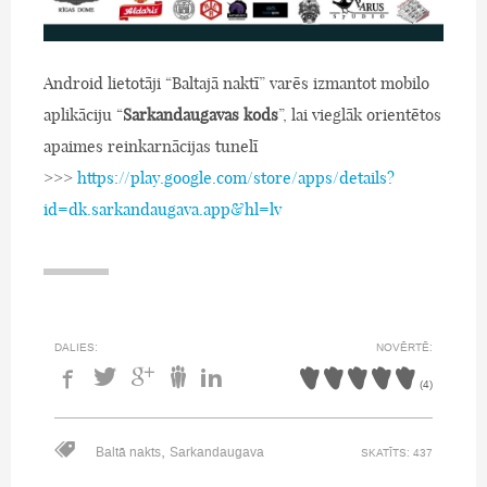
Android lietotāji “Baltajā naktī” varēs izmantot mobilo
aplikāciju “
Sarkandaugavas kods
”, lai vieglāk orientētos
apaimes reinkarnācijas tunelī
>>>
https://play.google.com/store/apps/details?
id=dk.sarkandaugava.app&hl=lv
DALIES:
NOVĒRTĒ:
(
4
)
,
Baltā nakts
Sarkandaugava
SKATĪTS: 437