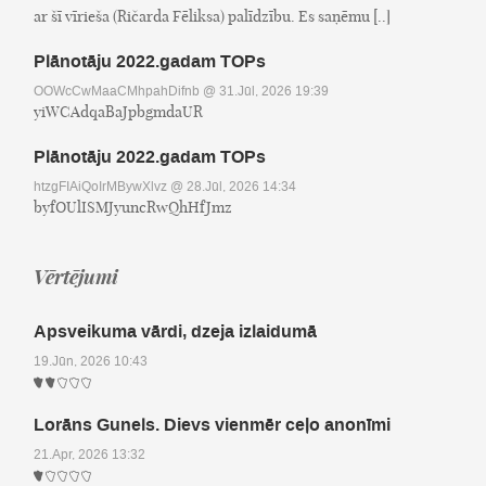
ar šī vīrieša (Ričarda Fēliksa) palīdzību. Es saņēmu [..]
Plānotāju 2022.gadam TOPs
OOWcCwMaaCMhpahDifnb
@ 31.Jūl, 2026 19:39
yiWCAdqaBaJpbgmdaUR
Plānotāju 2022.gadam TOPs
htzgFIAiQoIrMBywXlvz
@ 28.Jūl, 2026 14:34
byfOUlISMJyuncRwQhHfJmz
Vērtējumi
Apsveikuma vārdi, dzeja izlaidumā
19.Jūn, 2026 10:43
Lorāns Gunels. Dievs vienmēr ceļo anonīmi
21.Apr, 2026 13:32