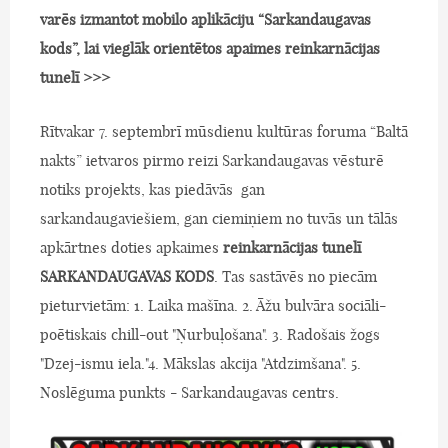
varēs izmantot mobilo aplikāciju “Sarkandaugavas
kods”, lai vieglāk orientētos apaimes reinkarnācijas
tunelī >>>
Rītvakar 7. septembrī mūsdienu kultūras foruma “Baltā
nakts” ietvaros pirmo reizi Sarkandaugavas vēsturē
notiks projekts, kas piedāvās gan
sarkandaugaviešiem, gan ciemiņiem no tuvās un tālās
apkārtnes doties apkaimes
reinkarnācijas tunelī
SARKANDAUGAVAS KODS
. Tas sastāvēs no piecām
pieturvietām: 1. Laika mašīna. 2. Āžu bulvāra sociāli-
poētiskais chill-out "Ņurbuļošana". 3. Radošais žogs
"Dzej-ismu iela."4. Mākslas akcija "Atdzimšana". 5.
Noslēguma punkts - Sarkandaugavas centrs.