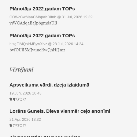
Plānotāju 2022.gadam TOPs
OOWcCwMaaCMhpahDifnb
@ 31.Jūl, 2026 19:39
yiWCAdqaBaJpbgmdaUR
Plānotāju 2022.gadam TOPs
htzgFIAiQoIrMBywXlvz
@ 28.Jūl, 2026 14:34
byfOUlISMJyuncRwQhHfJmz
Vērtējumi
Apsveikuma vārdi, dzeja izlaidumā
19.Jūn, 2026 10:43
Lorāns Gunels. Dievs vienmēr ceļo anonīmi
21.Apr, 2026 13:32