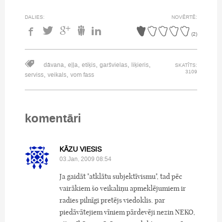
DALIES:
NOVĒRTĒ:
(
2
)
,
,
,
,
,
dāvana
eļļa
etiķis
garšvielas
liķieris
SKATĪTS:
3109
,
,
serviss
veikals
vom fass
komentāri
KĀZU VIESIS
03.Jan, 2009 08:54
Ja gaidāt "atklātu subjektīvismu", tad pēc
vairākiem šo veikaliņu apmeklējumiem ir
radies pilnīgi pretējs viedoklis. par
piedāvātejiem vīniem pārdevēji nezin NEKO,