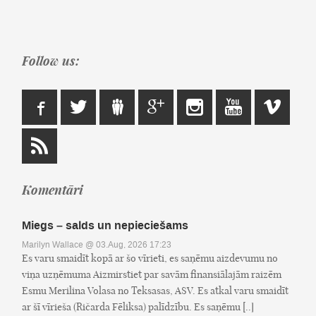
Follow us:
Komentāri
Miegs – salds un nepieciešams
Marilyn Wallace
@ 03.Aug, 2026 17:23
Es varu smaidīt kopā ar šo vīrieti, es saņēmu aizdevumu no
viņa uzņēmuma Aizmirstiet par savām finansiālajām raizēm
Esmu Merilina Volasa no Teksasas, ASV. Es atkal varu smaidīt
ar šī vīrieša (Ričarda Fēliksa) palīdzību. Es saņēmu [..]