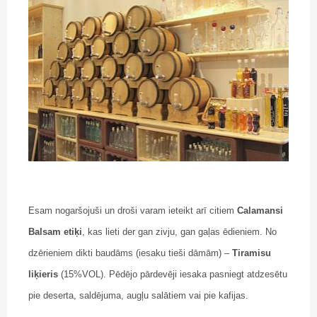
Esam nogaršojuši un droši varam ieteikt arī citiem
Calamansi
Balsam etiķi
, kas lieti der gan zivju, gan gaļas ēdieniem. No
dzērieniem dikti baudāms (iesaku tieši dāmām) –
Tiramisu
liķieris
(15%VOL). Pēdējo pārdevēji iesaka pasniegt atdzesētu
pie deserta, saldējuma, augļu salātiem vai pie kafijas.