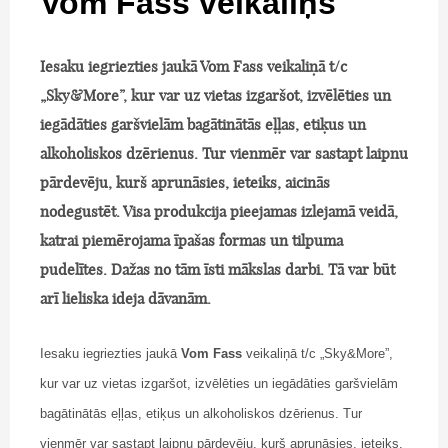
Vom Fass veikaliņš
Iesaku iegriezties jaukā
Vom Fass
veikaliņā t/c
„Sky&More”, kur var uz vietas izgaršot, izvēlēties un
iegādāties garšvielām bagātinātās eļļas, etiķus un
alkoholiskos dzērienus. Tur vienmēr var sastapt laipnu
pārdevēju, kurš aprunāsies, ieteiks, aicinās
nodegustēt. Visa produkcija pieejamas izlejamā veidā,
katrai piemērojama īpašas formas un tilpuma
pudelītes. Dažas no tām īsti mākslas darbi. Tā var būt
arī lieliska ideja dāvanām.
Iesaku iegriezties jaukā
Vom Fass
veikaliņā t/c „Sky&More”,
kur var uz vietas izgaršot, izvēlēties un iegādāties garšvielām
bagātinātās eļļas, etiķus un alkoholiskos dzērienus. Tur
vienmēr var sastapt laipnu pārdevēju, kurš aprunāsies, ieteiks,