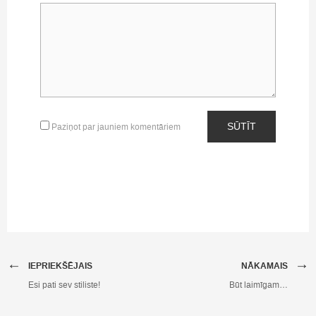
SŪTĪT
Paziņot par jauniem komentāriem
←
→
IEPRIEKŠĒJAIS
NĀKAMAIS
Esi pati sev stiliste!
Būt laimīgam…