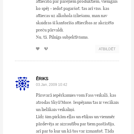
attiecībā par pārējiem produktiem, vienīgais
ko spēj - iedot pagaršot. tas arī viss. kas
attiecas uz alkohola izliešanu, man nav
skaidras šī kantorīša attiecības ar akcizēto
preču pārvaldi.
Nu, tā. Pilnīgs subjektīvisms.
ATBILDĒT
ĒRIKS
03.Jan, 2009 10:42
Pārsvarā iepērkamies vom Fass veikalā, kas
atrodas Sky&More. Iespējams tas ir vecākais
un lielākais veikaliņš.
Līdz šim pirkām eļļas un etiķus un vienmēr
pārdevēja ar aizrautību par tiem pastāstīja,
arī par to kur un kā tos var izmantot. Tāda