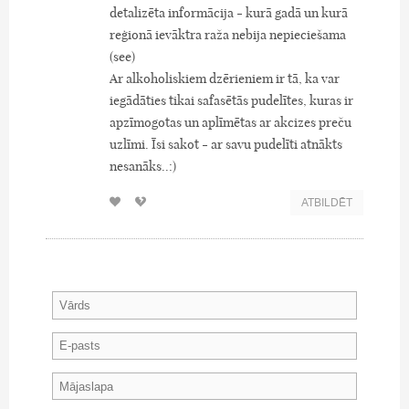
detalizēta informācija - kurā gadā un kurā
reģionā ievāktra raža nebija nepieciešama
(see)
Ar alkoholiskiem dzērieniem ir tā, ka var
iegādāties tikai safasētās pudelītes, kuras ir
apzīmogotas un aplīmētas ar akcizes preču
uzlīmi. Īsi sakot - ar savu pudelīti atnākts
nesanāks..:)
ATBILDĒT