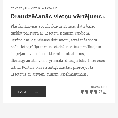
DZĪVESZIŅAI
»
VIRTUĀLĀ PASAULE
Draudzēšanās vietņu vērtējums
(7)
Plašākā Latvijas sociāli aktīvās grupas datu bāze,
turklāt pārsvarā ar lietotāju īstajiem vārdiem,
uzvārdiem, dzimšanas datumiem, atrašanās vietu,
reālu fotogrāfiju (neskaitot dažus viltus profilus) un
iespējām uz sociālo atklāsmi – fotoalbums,
dienasgrāmata, viesu grāmata, draugu loks, intereses
u.tml. Portāls, kas nemitīgi attīstās, priecējot tā
lietotājus ar aizvien jaunām „spēļmantiņām”.
Skatīts: 3213
→
LASĪT
(11)