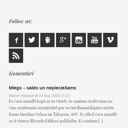
Follow us:
Komentāri
Miegs – salds un nepieciešams
Marilyn Wallace
@ 03.Aug, 2026 17:23
Es varu smaidīt kopā ar šo vīrieti, es saņēmu aizdevumu no
viņa uzņēmuma Aizmirstiet par savām finansiālajām raizēm
Esmu Merilina Volasa no Teksasas, ASV. Es atkal varu smaidīt
ar šī vīrieša (Ričarda Fēliksa) palīdzību. Es saņēmu [..]