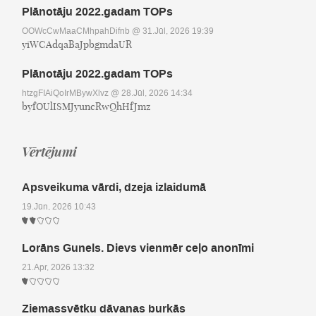
Plānotāju 2022.gadam TOPs
OOWcCwMaaCMhpahDifnb
@ 31.Jūl, 2026 19:39
yiWCAdqaBaJpbgmdaUR
Plānotāju 2022.gadam TOPs
htzgFIAiQoIrMBywXlvz
@ 28.Jūl, 2026 14:34
byfOUlISMJyuncRwQhHfJmz
Vērtējumi
Apsveikuma vārdi, dzeja izlaidumā
19.Jūn, 2026 10:43
Lorāns Gunels. Dievs vienmēr ceļo anonīmi
21.Apr, 2026 13:32
Ziemassvētku dāvanas burkās