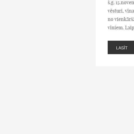
š.g. 15.nove
vēsturi, vīn
no vienkārš
vīniem. Laip
LASĪT