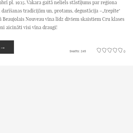
mbrī pl. 19:15. Vakara gaitā neliels stāstījums par reģiona
a darīšanas tradīcijām un, protams, degustācija –„trepīte"
ā Beaujolais Nouveau vīna līdz diviem skaistiem Cru klases
ni aicināti visi vīna draugi!
→
Skatīts: 245
()