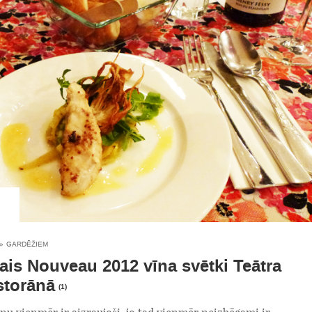
»
GARDĒŽIEM
ais Nouveau 2012 vīna svētki Teātra
storānā
(1)