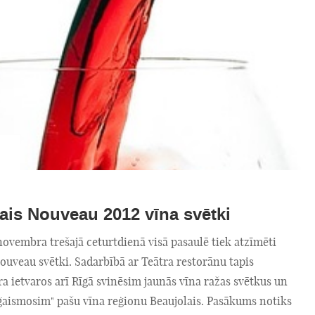
ais Nouveau 2012 vīna svētki
ovembra trešajā ceturtdienā visā pasaulē tiek atzīmēti
ouveau svētki. Sadarbībā ar Teātra restorānu tapis
ra ietvaros arī Rīgā svinēsim jaunās vīna ražas svētkus un
gaismosim" pašu vīna reģionu Beaujolais. Pasākums notiks