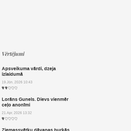
Vērtējumi
Apsveikuma vārdi, dzeja
izlaidumā
19.Jūn, 2026 10:43
Lorāns Gunels. Dievs vienmēr
ceļo anonīmi
21.Apr, 2026 13:32
Ziemassvētku dāvanas burkās