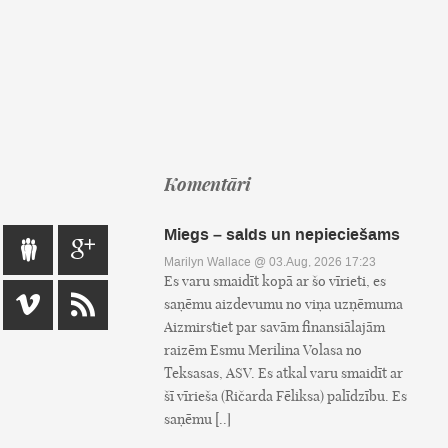
Komentāri
Miegs – salds un nepieciešams
Marilyn Wallace
@ 03.Aug, 2026 17:23
Es varu smaidīt kopā ar šo vīrieti, es
saņēmu aizdevumu no viņa uzņēmuma
Aizmirstiet par savām finansiālajām
raizēm Esmu Merilina Volasa no
Teksasas, ASV. Es atkal varu smaidīt ar
šī vīrieša (Ričarda Fēliksa) palīdzību. Es
saņēmu [..]