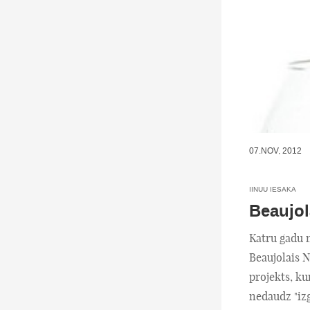
07.NOV, 2012
IINUU IESAKA
Beaujol
Katru gadu n
Beaujolais N
projekts, ku
nedaudz "iz