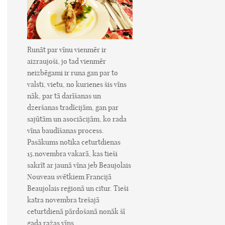
Runāt par vīnu vienmēr ir
aizraujoši, jo tad vienmēr
neizbēgami ir runa gan par to
valsti, vietu, no kurienes šis vīns
nāk, par tā darīšanas un
dzeršanas tradīcijām, gan par
sajūtām un asociācijām, ko rada
vīna baudīšanas process.
Pasākums notika ceturtdienas
15.novembra vakarā, kas tieši
sakrīt ar jaunā vīna jeb Beaujolais
Nouveau svētkiem Francijā
Beaujolais reģionā un citur. Tieši
katra novembra trešajā
ceturtdienā pārdošanā nonāk šī
gada ražas vīns.