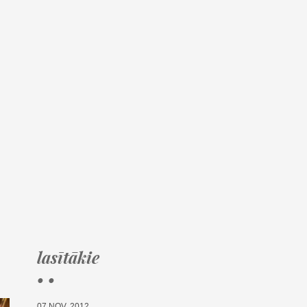
lasītākie
• •
07.NOV, 2012