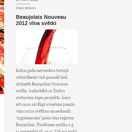
IINUU IESAKA
Beaujolais Nouveau
2012 vīna svētki
Katru gadu novembra trešajā
ceturtdienā visā pasaulē tiek
atzīmēti Beaujolais Nouveau
svētki. Sadarbībā ar Teātra
restorānu tapis projekts, kura
ietvaros arī Rīgā svinēsim jaunās
vīna ražas svētkus un nedaudz
"izgaismosim" pašu vīna reģionu
Beaujolais. Pasākums notiks š.g.
15.novembrī pl. 19:15. Vakara gaitā