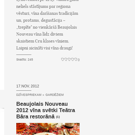
neliels stāstījums par reģiona
vēsturi, vīna darīšanas tradīcijām
un, protams, degustācija –
„trepīte" no vienkāršā Beaujolais
Nouveau vīna līdz diviem
skaistiem Cru klases vīniem.
Laipni aicināti visi vīna draugi!
Skatīts: 245
()
17.NOV, 2012
DZĪVESPRIEKAM
»
GARDĒŽIEM
Beaujolais Nouveau
2012 vīna svētki Teātra
Bāra restorānā
(1)