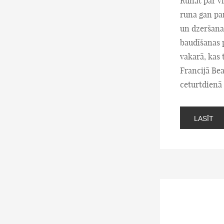
Runāt par vī
runa gan par
un dzeršanas
baudīšanas 
vakarā, kas 
Francijā Bea
ceturtdienā
LASĪT