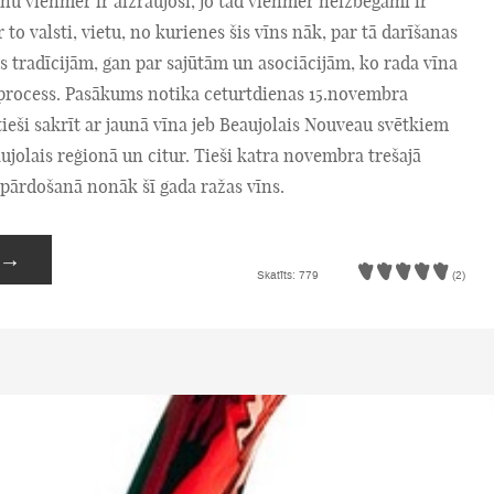
nu vienmēr ir aizraujoši, jo tad vienmēr neizbēgami ir
 to valsti, vietu, no kurienes šis vīns nāk, par tā darīšanas
 tradīcijām, gan par sajūtām un asociācijām, ko rada vīna
process. Pasākums notika ceturtdienas 15.novembra
tieši sakrīt ar jaunā vīna jeb Beaujolais Nouveau svētkiem
ujolais reģionā un citur. Tieši katra novembra trešajā
 pārdošanā nonāk šī gada ražas vīns.
→
Skatīts: 779
(2)