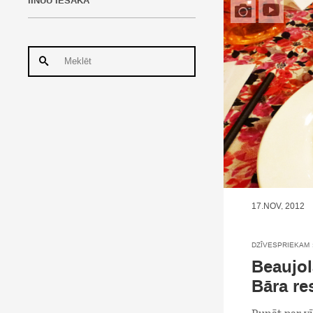
IINUU IESAKA
17.NOV, 2012
DZĪVESPRIEKAM
Beaujol
Bāra re