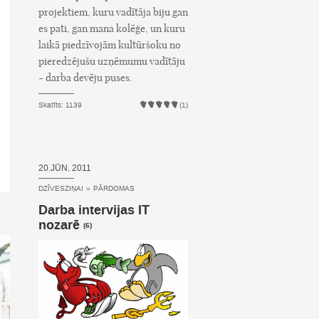
projektiem, kuru vadītāja biju gan
es pati, gan mana kolēģe, un kuru
laikā piedzīvojām kultūršoku no
pieredzējušu uzņēmumu vadītāju
- darba devēju puses.
Skatīts: 1139
(1)
20.JŪN, 2011
DZĪVESZIŅAI
»
PĀRDOMAS
Darba intervijas IT
nozarē
(6)