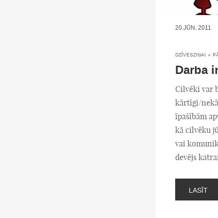
20.JŪN, 2011
DZĪVESZIŅAI
»
P
Darba i
Cilvēki var 
kārtīgi/nekā
īpašībām apve
kā cilvēku j
vai komunikā
devējs katr
LASĪT