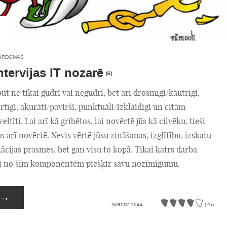
ĀRDOMAS
ntervijas IT nozarē
(6)
būt ne tikai gudri vai negudri, bet arī drosmīgi/kautrīgi,
rtīgi, akurāti/pavirši, punktuāli/izklaidīgi un citām
ltīti. Lai arī kā gribētos, lai novērtē jūs kā cilvēku, tieši
ūs arī novērtē. Nevis vērtē jūsu zināšanas, izglītību, izskatu
cijas prasmes, bet gan visu to kopā. Tikai katrs darba
ai no šīm komponentēm piešķir savu nozīmīgumu.
→
Skatīts: 1944
(25)