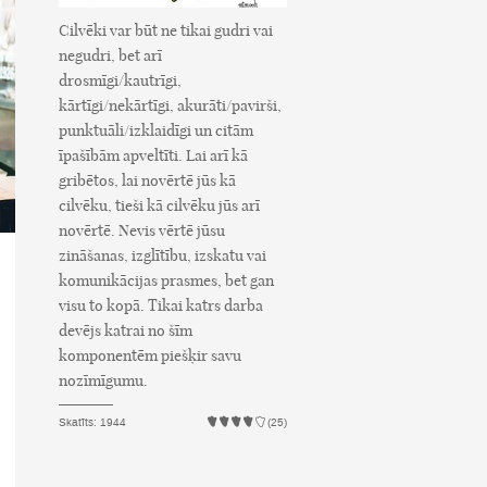
Cilvēki var būt ne tikai gudri vai
negudri, bet arī
drosmīgi/kautrīgi,
kārtīgi/nekārtīgi, akurāti/pavirši,
punktuāli/izklaidīgi un citām
īpašībām apveltīti. Lai arī kā
gribētos, lai novērtē jūs kā
cilvēku, tieši kā cilvēku jūs arī
novērtē. Nevis vērtē jūsu
zināšanas, izglītību, izskatu vai
komunikācijas prasmes, bet gan
visu to kopā. Tikai katrs darba
devējs katrai no šīm
komponentēm piešķir savu
nozīmīgumu.
Skatīts: 1944
(25)