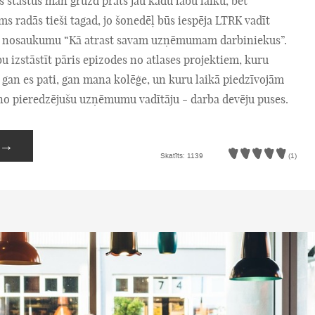
s stāstus man gruzd prāts jau kādu labu laiku, bet
 radās tieši tagad, jo šonedēļ būs iespēja LTRK vadīt
 nosaukumu “Kā atrast savam uzņēmumam darbiniekus”.
bu izstāstīt pāris epizodes no atlases projektiem, kuru
u gan es pati, gan mana kolēģe, un kuru laikā piedzīvojām
no pieredzējušu uzņēmumu vadītāju - darba devēju puses.
→
Skatīts: 1139
(1)