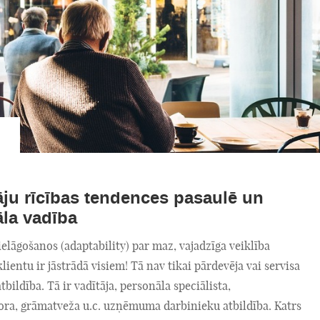
āju rīcības tendences pasaulē un
la vadība
elāgošanos (adaptability) par maz, vajadzīga veiklība
 klientu ir jāstrādā visiem! Tā nav tikai pārdevēja vai servisa
tbildība. Tā ir vadītāja, personāla speciālista,
ora, grāmatveža u.c. uzņēmuma darbinieku atbildība. Katrs