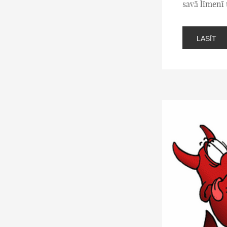
savā līmenī
LASĪT