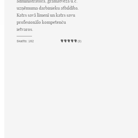
administratora, grāmatveža u.c.
uzņēmuma darbinieku atbildība.
Katrs savā līmenī un katrs savu
profesionālo kompetenču
ietvaros.
Skatīts: 162
(3)