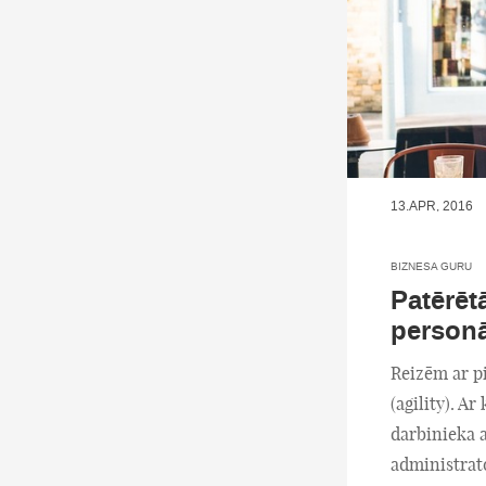
13.APR, 2016
BIZNESA GURU
Patērēt
personā
Reizēm ar pi
(agility). Ar
darbinieka a
administrat