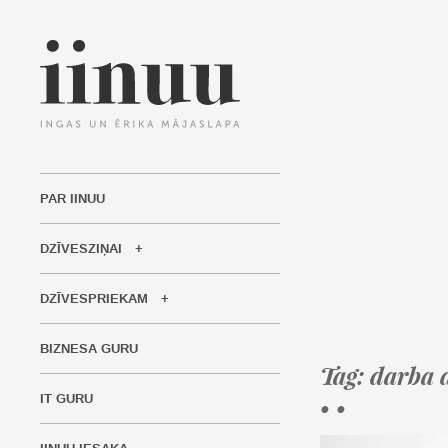
PAR IINUU
DZĪVESZIŅAI
DZĪVESPRIEKAM
BIZNESA GURU
Tag: darba 
IT GURU
• •