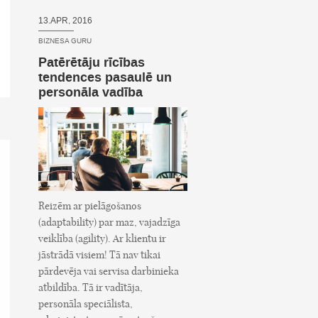
13.APR, 2016
BIZNESA GURU
Patērētāju rīcības
tendences pasaulē un
personāla vadība
Reizēm ar pielāgošanos
(adaptability) par maz, vajadzīga
veiklība (agility). Ar klientu ir
jāstrādā visiem! Tā nav tikai
pārdevēja vai servisa darbinieka
atbildība. Tā ir vadītāja,
personāla speciālista,