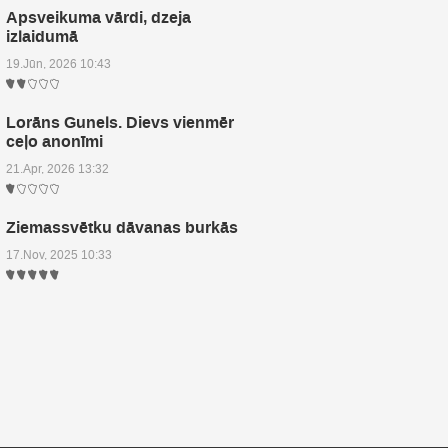
Apsveikuma vārdi, dzeja
izlaidumā
19.Jūn, 2026 10:43
Lorāns Gunels. Dievs vienmēr
ceļo anonīmi
21.Apr, 2026 13:32
Ziemassvētku dāvanas burkās
17.Nov, 2025 10:33