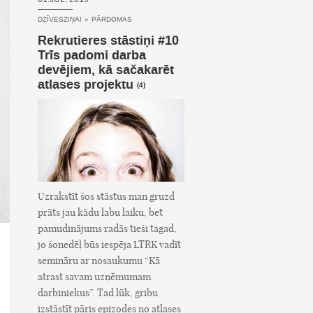
DZĪVESZIŅAI
»
PĀRDOMAS
Rekrutieres stāstiņi #10
Trīs padomi darba
devējiem, kā sačakarēt
atlases projektu
(4)
Uzrakstīt šos stāstus man gruzd
prāts jau kādu labu laiku, bet
pamudinājums radās tieši tagad,
jo šonedēļ būs iespēja LTRK vadīt
semināru ar nosaukumu “Kā
atrast savam uzņēmumam
darbiniekus”. Tad lūk, gribu
izstāstīt pāris epizodes no atlases