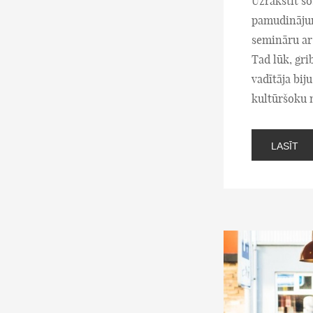
Uzrakstīt šo
pamudinājums
semināru ar
Tad lūk, gri
vadītāja bij
kultūršoku 
LASĪT