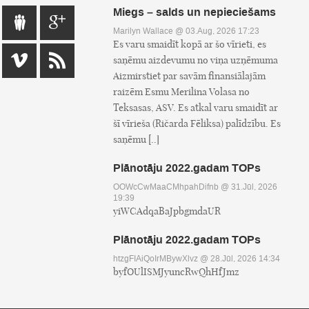
Miegs – salds un nepieciešams
Marilyn Wallace
@ 03.Aug, 2026 17:23
Es varu smaidīt kopā ar šo vīrieti, es
saņēmu aizdevumu no viņa uzņēmuma
Aizmirstiet par savām finansiālajām
raizēm Esmu Merilina Volasa no
Teksasas, ASV. Es atkal varu smaidīt ar
šī vīrieša (Ričarda Fēliksa) palīdzību. Es
saņēmu [..]
Plānotāju 2022.gadam TOPs
OOWcCwMaaCMhpahDifnb
@ 31.Jūl, 2026
19:39
yiWCAdqaBaJpbgmdaUR
Plānotāju 2022.gadam TOPs
htzgFIAiQoIrMBywXlvz
@ 28.Jūl, 2026 14:34
byfOUlISMJyuncRwQhHfJmz