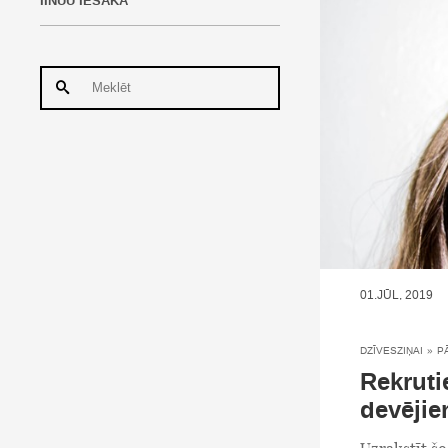
IINUU IESAKA
01.JŪL, 2019
DZĪVESZIŅAI
»
P
Rekruti
devējie