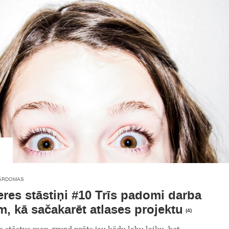
ĀRDOMAS
eres stāstiņi #10 Trīs padomi darba
m, kā sačakarēt atlases projektu
(4)