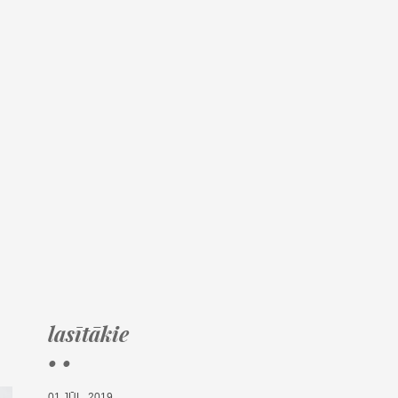
lasītākie
• •
01.JŪL, 2019