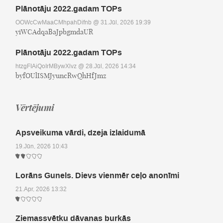
Plānotāju 2022.gadam TOPs
OOWcCwMaaCMhpahDifnb
@ 31.Jūl, 2026 19:39
yiWCAdqaBaJpbgmdaUR
Plānotāju 2022.gadam TOPs
htzgFIAiQoIrMBywXlvz
@ 28.Jūl, 2026 14:34
byfOUlISMJyuncRwQhHfJmz
Vērtējumi
Apsveikuma vārdi, dzeja izlaidumā
19.Jūn, 2026 10:43
Lorāns Gunels. Dievs vienmēr ceļo anonīmi
21.Apr, 2026 13:32
Ziemassvētku dāvanas burkās