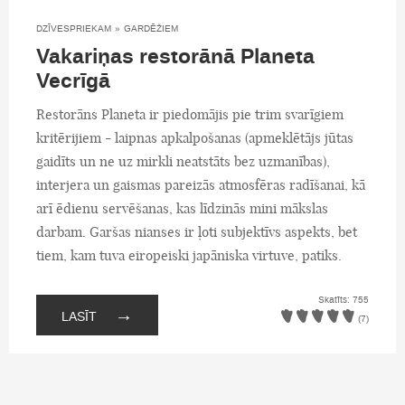
DZĪVESPRIEKAM
»
GARDĒŽIEM
Vakariņas restorānā Planeta
Vecrīgā
Restorāns Planeta ir piedomājis pie trim svarīgiem
kritērijiem - laipnas apkalpošanas (apmeklētājs jūtas
gaidīts un ne uz mirkli neatstāts bez uzmanības),
interjera un gaismas pareizās atmosfēras radīšanai, kā
arī ēdienu servēšanas, kas līdzinās mini mākslas
darbam. Garšas nianses ir ļoti subjektīvs aspekts, bet
tiem, kam tuva eiropeiski japāniska virtuve, patiks.
Skatīts: 755
→
LASĪT
(7)