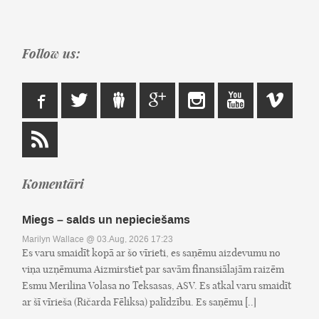
Follow us:
Komentāri
Miegs – salds un nepieciešams
Marilyn Wallace
@ 03.Aug, 2026 17:23
Es varu smaidīt kopā ar šo vīrieti, es saņēmu aizdevumu no
viņa uzņēmuma Aizmirstiet par savām finansiālajām raizēm
Esmu Merilina Volasa no Teksasas, ASV. Es atkal varu smaidīt
ar šī vīrieša (Ričarda Fēliksa) palīdzību. Es saņēmu [..]