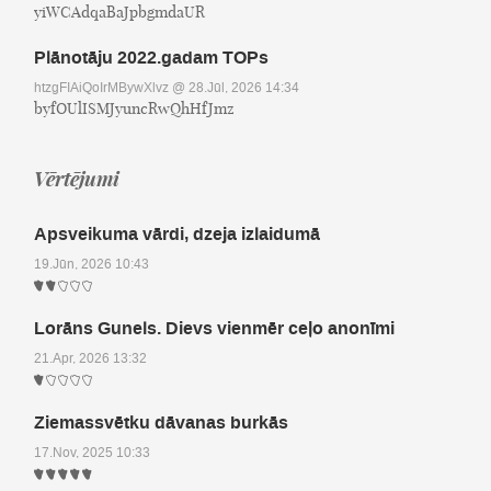
yiWCAdqaBaJpbgmdaUR
Plānotāju 2022.gadam TOPs
htzgFIAiQoIrMBywXlvz
@ 28.Jūl, 2026 14:34
byfOUlISMJyuncRwQhHfJmz
Vērtējumi
Apsveikuma vārdi, dzeja izlaidumā
19.Jūn, 2026 10:43
Lorāns Gunels. Dievs vienmēr ceļo anonīmi
21.Apr, 2026 13:32
Ziemassvētku dāvanas burkās
17.Nov, 2025 10:33