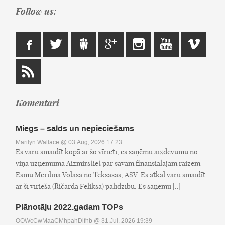
Follow us:
Komentāri
Miegs – salds un nepieciešams
Marilyn Wallace
@ 03.Aug, 2026 17:23
Es varu smaidīt kopā ar šo vīrieti, es saņēmu aizdevumu no
viņa uzņēmuma Aizmirstiet par savām finansiālajām raizēm
Esmu Merilina Volasa no Teksasas, ASV. Es atkal varu smaidīt
ar šī vīrieša (Ričarda Fēliksa) palīdzību. Es saņēmu [..]
Plānotāju 2022.gadam TOPs
OOWcCwMaaCMhpahDifnb
@ 31.Jūl, 2026 19:39