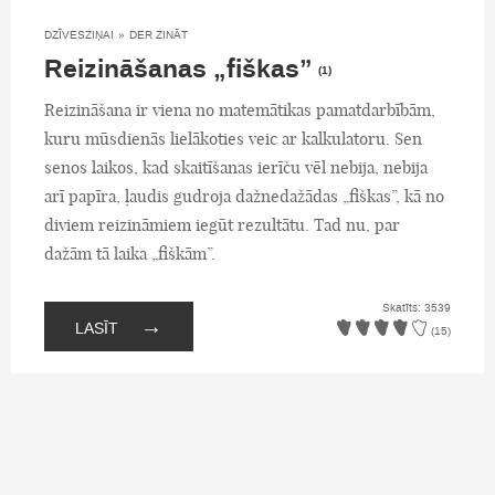
DZĪVESZIŅAI
»
DER ZINĀT
Reizināšanas „fiškas”
(1)
Reizināšana ir viena no matemātikas pamatdarbībām,
kuru mūsdienās lielākoties veic ar kalkulatoru. Sen
senos laikos, kad skaitīšanas ierīču vēl nebija, nebija
arī papīra, ļaudis gudroja dažnedažādas „fiškas”, kā no
diviem reizināmiem iegūt rezultātu. Tad nu, par
dažām tā laika „fiškām”.
Skatīts: 3539
→
LASĪT
(15)