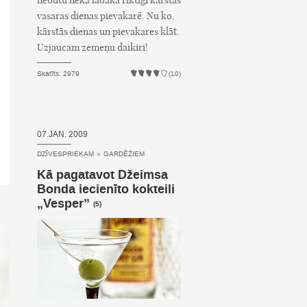
nebūtu nekā labāka riktīgi karstas
vasaras dienas pievakarē. Nu ko,
kārstās dienas un pievakares klāt.
Uzjaucam zemeņu daikiri!
Skatīts: 2979
(10)
07.JAN, 2009
DZĪVESPRIEKAM
»
GARDĒŽIEM
Kā pagatavot Džeimsa
Bonda iecienīto kokteili
„Vesper”
(5)