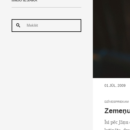
IINUU IESAKA
01.JŪL, 2009
DZĪVESPRIEKAM
Zemeņu 
Īsi pēc Jāņu