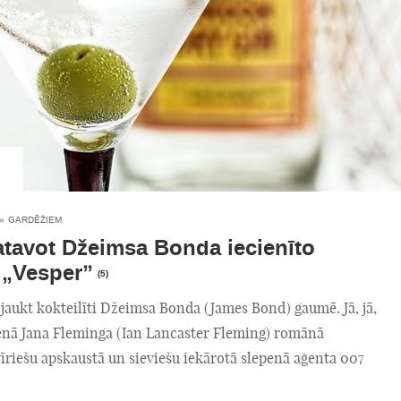
»
GARDĒŽIEM
tavot Džeimsa Bonda iecienīto
i „Vesper”
(5)
jaukt kokteilīti Džeimsa Bonda (James Bond) gaumē. Jā, jā,
venā Jana Fleminga (Ian Lancaster Fleming) romānā
vīriešu apskaustā un sieviešu iekārotā slepenā aģenta 007