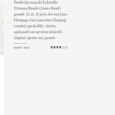
Piedāvāju uzjaukt kokteilīti
Džeimsa Bonda (James Bond)
gaumē. Jā, jā, tā paša slavenā Jana
Fleminga (Ian Lancaster Fleming)
romānā aprakstītā, vīriešu
apskaustā un sieviešu iekārotā
slepenā aģenta 007 gaumē.
Skatīts: 5043
(7)