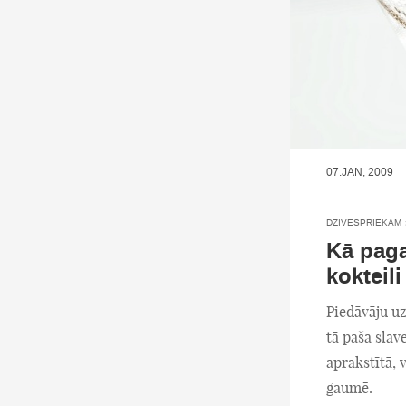
07.JAN, 2009
DZĪVESPRIEKAM
Kā paga
kokteil
Piedāvāju uz
tā paša sla
aprakstītā, 
gaumē.