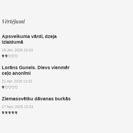
Vērtējumi
Apsveikuma vārdi, dzeja
izlaidumā
19.Jūn, 2026 10:43
Lorāns Gunels. Dievs vienmēr
ceļo anonīmi
21.Apr, 2026 13:32
Ziemassvētku dāvanas burkās
17.Nov, 2025 10:33