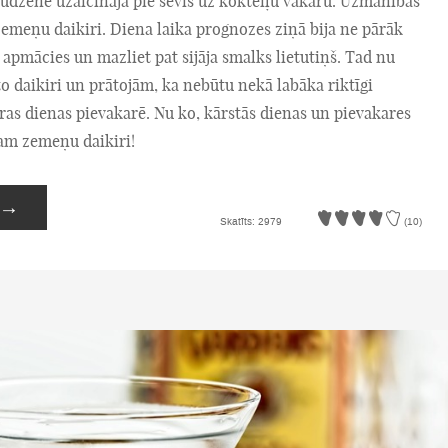
audzene uzaicināja pie sevis uz kokteiļu vakaru. Uzmanības
zemeņu daikiri. Diena laika prognozes ziņā bija ne pārāk
 apmācies un mazliet pat sijāja smalks lietutiņš. Tad nu
 daikiri un prātojām, ka nebūtu nekā labāka riktīgi
ras dienas pievakarē. Nu ko, kārstās dienas un pievakares
cam zemeņu daikiri!
→
Skatīts: 2979
(10)