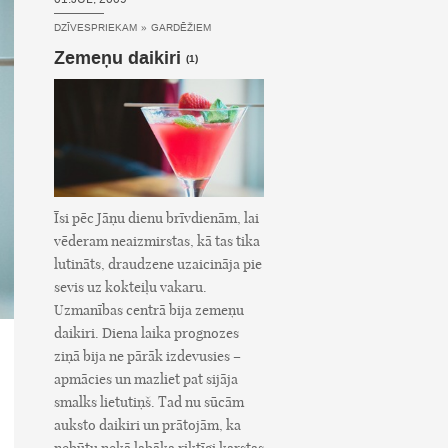
DZĪVESPRIEKAM
»
GARDĒŽIEM
Zemeņu daikiri
(1)
Īsi pēc Jāņu dienu brīvdienām, lai
vēderam neaizmirstas, kā tas tika
lutināts, draudzene uzaicināja pie
sevis uz kokteiļu vakaru.
Uzmanības centrā bija zemeņu
daikiri. Diena laika prognozes
ziņā bija ne pārāk izdevusies –
apmācies un mazliet pat sijāja
smalks lietutiņš. Tad nu sūcām
auksto daikiri un prātojām, ka