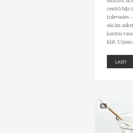
lutināts, dr
centrā bija 
izdevusies –
sūcām auksto
karstas vasa
klāt. Uzjau
LASĪT