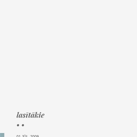
lasītākie
• •
01.JŪL, 2009