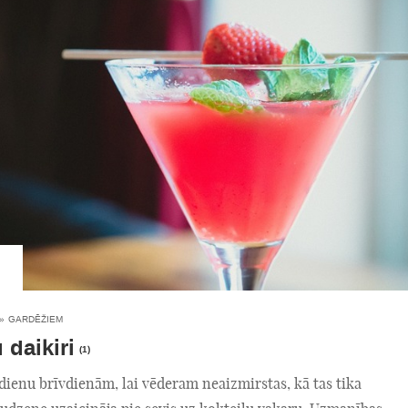
»
GARDĒŽIEM
daikiri
(1)
 dienu brīvdienām, lai vēderam neaizmirstas, kā tas tika