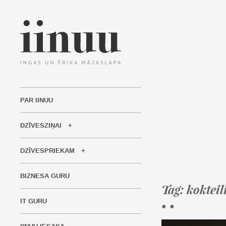
PAR IINUU
DZĪVESZIŅAI
DZĪVESPRIEKAM
BIZNESA GURU
Tag: kokteil
IT GURU
• •