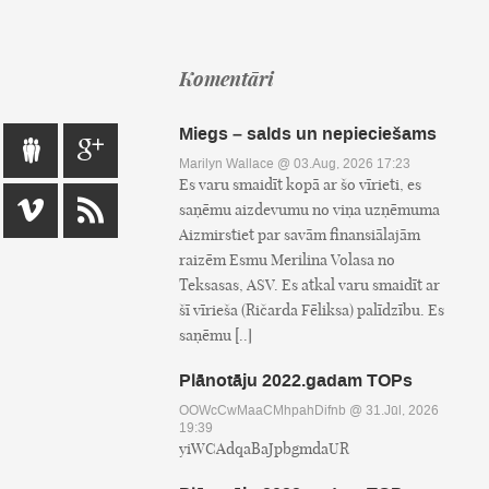
Komentāri
Miegs – salds un nepieciešams
Marilyn Wallace
@ 03.Aug, 2026 17:23
Es varu smaidīt kopā ar šo vīrieti, es
saņēmu aizdevumu no viņa uzņēmuma
Aizmirstiet par savām finansiālajām
raizēm Esmu Merilina Volasa no
Teksasas, ASV. Es atkal varu smaidīt ar
šī vīrieša (Ričarda Fēliksa) palīdzību. Es
saņēmu [..]
Plānotāju 2022.gadam TOPs
OOWcCwMaaCMhpahDifnb
@ 31.Jūl, 2026
19:39
yiWCAdqaBaJpbgmdaUR