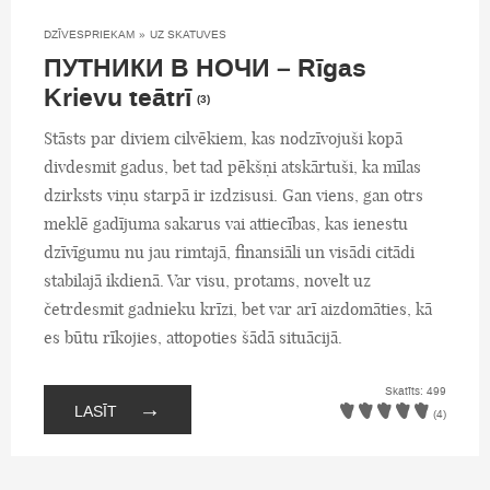
DZĪVESPRIEKAM
»
UZ SKATUVES
ПУТНИКИ В НОЧИ – Rīgas
Krievu teātrī
(3)
Stāsts par diviem cilvēkiem, kas nodzīvojuši kopā
divdesmit gadus, bet tad pēkšņi atskārtuši, ka mīlas
dzirksts viņu starpā ir izdzisusi. Gan viens, gan otrs
meklē gadījuma sakarus vai attiecības, kas ienestu
dzīvīgumu nu jau rimtajā, finansiāli un visādi citādi
stabilajā ikdienā. Var visu, protams, novelt uz
četrdesmit gadnieku krīzi, bet var arī aizdomāties, kā
es būtu rīkojies, attopoties šādā situācijā.
Skatīts: 499
→
LASĪT
(4)