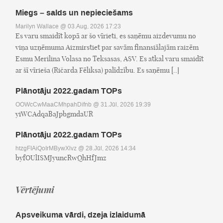
Miegs – salds un nepieciešams
Marilyn Wallace
@ 03.Aug, 2026 17:23
Es varu smaidīt kopā ar šo vīrieti, es saņēmu aizdevumu no
viņa uzņēmuma Aizmirstiet par savām finansiālajām raizēm
Esmu Merilina Volasa no Teksasas, ASV. Es atkal varu smaidīt
ar šī vīrieša (Ričarda Fēliksa) palīdzību. Es saņēmu [..]
Plānotāju 2022.gadam TOPs
OOWcCwMaaCMhpahDifnb
@ 31.Jūl, 2026 19:39
yiWCAdqaBaJpbgmdaUR
Plānotāju 2022.gadam TOPs
htzgFIAiQoIrMBywXlvz
@ 28.Jūl, 2026 14:34
byfOUlISMJyuncRwQhHfJmz
Vērtējumi
Apsveikuma vārdi, dzeja izlaidumā