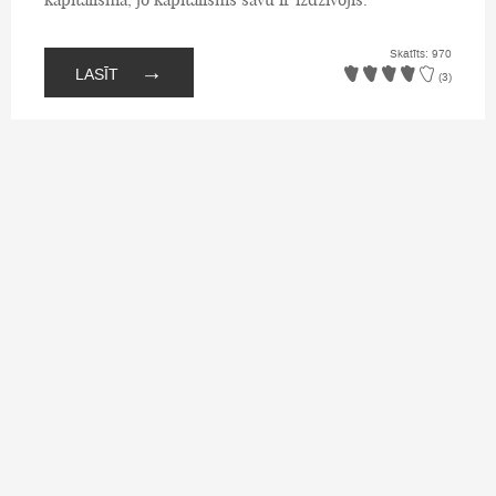
Skatīts: 970
→
LASĪT
(3)