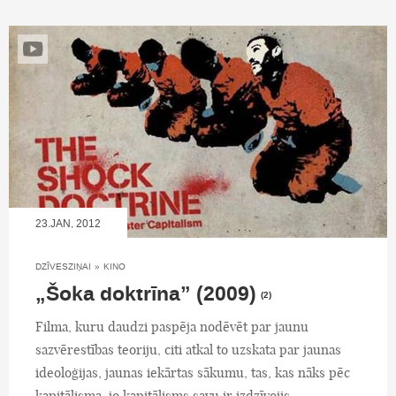
23.JAN, 2012
DZĪVESZIŅAI
»
KINO
„Šoka doktrīna” (2009)
(2)
Filma, kuru daudzi paspēja nodēvēt par jaunu
sazvērestības teoriju, citi atkal to uzskata par jaunas
ideoloģijas, jaunas iekārtas sākumu, tas, kas nāks pēc
kapitālisma, jo kapitālisms savu ir izdzīvojis.