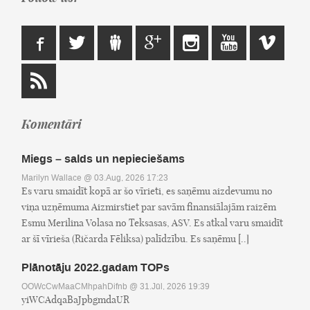
Komentāri
Miegs – salds un nepieciešams
Marilyn Wallace
@ 03.Aug, 2026 17:23
Es varu smaidīt kopā ar šo vīrieti, es saņēmu aizdevumu no
viņa uzņēmuma Aizmirstiet par savām finansiālajām raizēm
Esmu Merilina Volasa no Teksasas, ASV. Es atkal varu smaidīt
ar šī vīrieša (Ričarda Fēliksa) palīdzību. Es saņēmu [..]
Plānotāju 2022.gadam TOPs
OOWcCwMaaCMhpahDifnb
@ 31.Jūl, 2026 19:39
yiWCAdqaBaJpbgmdaUR