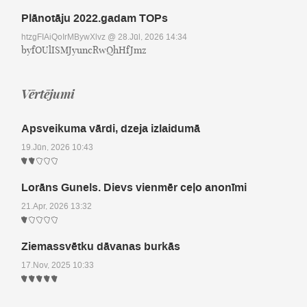
Plānotāju 2022.gadam TOPs
htzgFIAiQoIrMBywXlvz
@ 28.Jūl, 2026 14:34
byfOUlISMJyuncRwQhHfJmz
Vērtējumi
Apsveikuma vārdi, dzeja izlaidumā
19.Jūn, 2026 10:43
Lorāns Gunels. Dievs vienmēr ceļo anonīmi
21.Apr, 2026 13:32
Ziemassvētku dāvanas burkās
17.Nov, 2025 10:33