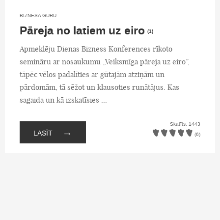
BIZNESA GURU
Pāreja no latiem uz eiro
(1)
Apmeklēju Dienas Bizness Konferences rīkoto
semināru ar nosaukumu „Veiksmīga pāreja uz eiro”,
tāpēc vēlos padalīties ar gūtajām atziņām un
pārdomām, tā sēžot un klausoties runātājus. Kas
sagaida un kā izskatīsies ...
Skatīts: 1443
→
LASĪT
(6)