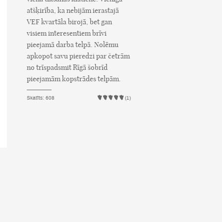
atšķirība, ka nebijām ierastajā
VEF kvartāla birojā, bet gan
visiem interesentiem brīvi
pieejamā darba telpā. Nolēmu
apkopot savu pieredzi par četrām
no trīspadsmit Rīgā šobrīd
pieejamām kopstrādes telpām.
Skatīts: 608
(1)