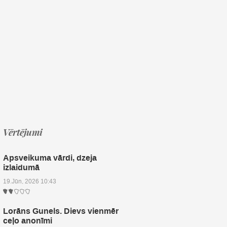
Vērtējumi
Apsveikuma vārdi, dzeja
izlaidumā
19.Jūn, 2026 10:43
Lorāns Gunels. Dievs vienmēr
ceļo anonīmi