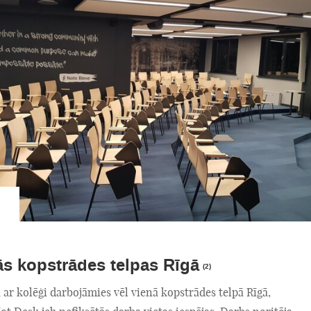
s kopstrādes telpas Rīgā
(2)
ar kolēģi darbojāmies vēl vienā kopstrādes telpā Rīgā,