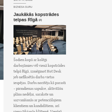
BIZNESA GURU
Jaukākās kopstrādes
telpas Rīgā
(2)
Šodien kopā ar kolēģi
darbojāmies vēl vienā kopstrādes
telpā Rīgā, izmēģinot Hot Desk
jeb nefiksētās darba vietas
iespējas. Darbs noritēja kā parasti
- pirmdienas sapulce, aktivitāšu
plāns nedēļai, sarakste un
sazvanīšanās ar potenciālajiem
klientiem un kandidātiem, arī
viena tikšanās klātienē. Vienīgā