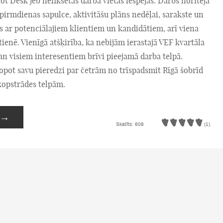
t Desk jeb nefiksētās darba vietas iespējas. Darbs noritēja
 pirmdienas sapulce, aktivitāšu plāns nedēļai, sarakste un
s ar potenciālajiem klientiem un kandidātiem, arī viena
tienē. Vienīgā atšķirība, ka nebijām ierastajā VEF kvartāla
gan visiem interesentiem brīvi pieejamā darba telpā.
pot savu pieredzi par četrām no trīspadsmit Rīgā šobrīd
opstrādes telpām.
→
Skatīts: 608
(1)