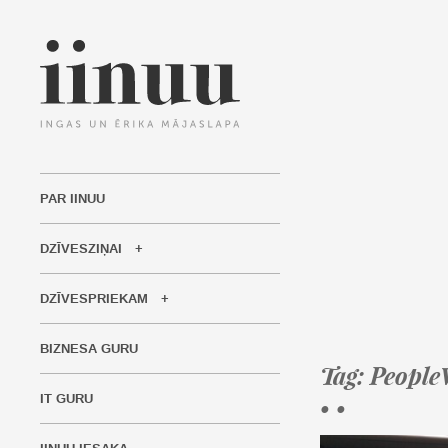
PAR IINUU
DZĪVESZIŅAI
DZĪVESPRIEKAM
BIZNESA GURU
Tag: Peopl
IT GURU
• •