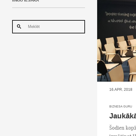
IINUU IESAKA
16.APR, 2018
BIZNESA GURU
Jaukākā
Šodien kopā 