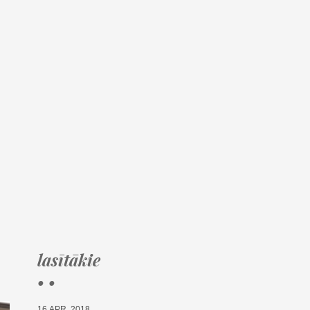
lasītākie
• •
16.APR, 2018