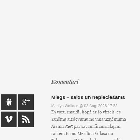
Komentāri
Miegs – salds un nepieciešams
Marilyn Wallace
@ 03.Aug, 2026 17:23
Es varu smaidīt kopā ar šo vīrieti, es
saņēmu aizdevumu no viņa uzņēmuma
Aizmirstiet par savām finansiālajām
raizēm Esmu Merilina Volasa no