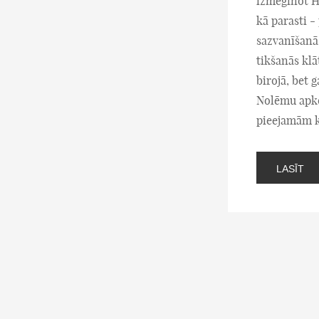
izmēģinot Ho
kā parasti -
sazvanīšanā
tikšanās klā
birojā, bet 
Nolēmu apko
pieejamām k
LASĪT