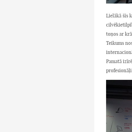
Lielākā šīs 
cilvēkietilp
toņos ar kr
Teikums nosk
internacionā
Pamatā izīr
profesionāļi