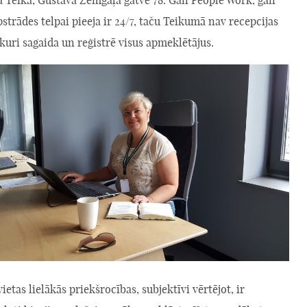
trādes telpai pieeja ir 24/7, taču Teikumā nav recepcijas
kuri sagaida un reģistrē visus apmeklētājus.
ietas lielākās priekšrocības, subjektīvi vērtējot, ir