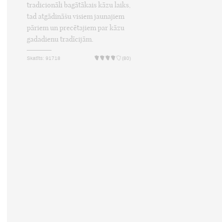
tradicionāli bagātākais kāzu laiks,
tad atgādināšu visiem jaunajiem
pāriem un precētajiem par kāzu
gadadienu tradīcijām.
Skatīts: 91718
(80)