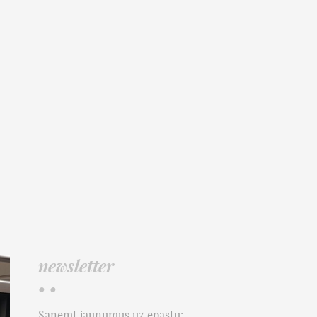
newsletter
• •
Saņemt jaunumus uz epastu: