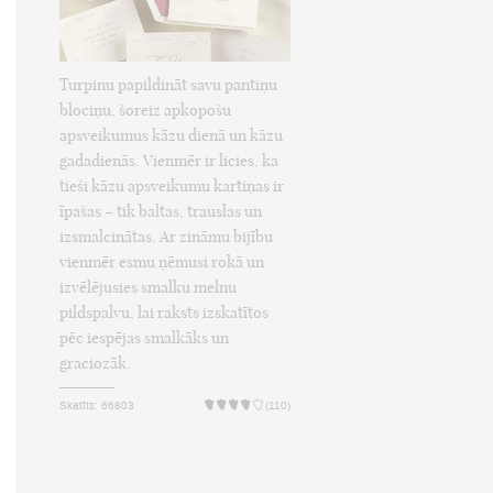
Turpinu papildināt savu pantiņu
blociņu, šoreiz apkopošu
apsveikumus kāzu dienā un kāzu
gadadienās. Vienmēr ir licies, ka
tieši kāzu apsveikumu kartiņas ir
īpašas – tik baltas, trauslas un
izsmalcinātas. Ar zināmu bijību
vienmēr esmu ņēmusi rokā un
izvēlējusies smalku melnu
pildspalvu, lai raksts izskatītos
pēc iespējas smalkāks un
graciozāk.
Skatīts: 66803
(110)