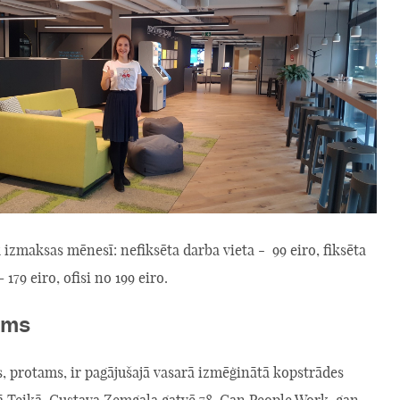
izmaksas mēnesī: nefiksēta darba vieta - 99 eiro, fiksēta
 179 eiro, ofisi no 199 eiro.
ums
s, protams, ir pagājušajā vasarā izmēģinātā kopstrādes
ā Teikā, Gustava Zemgaļa gatvē 78. Gan People Work, gan