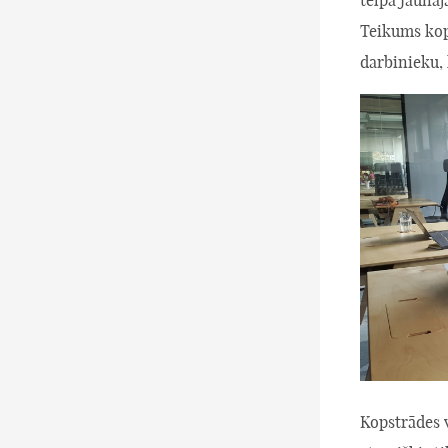
Teikums kops
darbinieku, 
Kopstrādes v