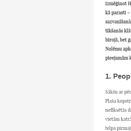
izmēģinot Ho
kā parasti -
sazvanīšanā
tikšanās klā
birojā, bet 
Nolēmu apko
pieejamām k
1. Peop
Sākšu ar pēd
Plaša kopstr
nefiksētās d
vietām katrā
telpa pirmaj