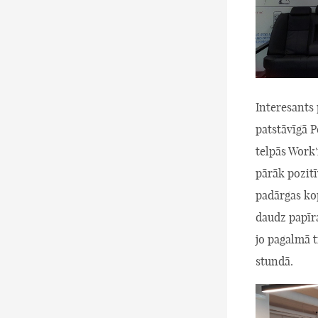
Interesants 
patstāvīgā P
telpās Work
pārāk pozitī
padārgas ko
daudz papīra
jo pagalmā 
stundā.