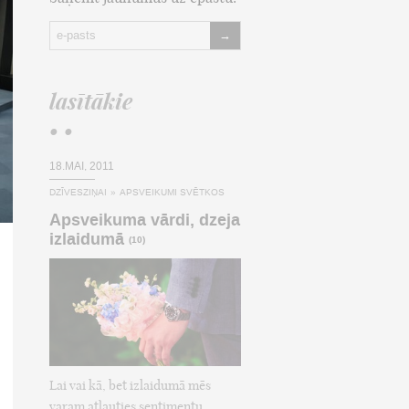
→
lasītākie
• •
18.MAI, 2011
DZĪVESZIŅAI
»
APSVEIKUMI SVĒTKOS
Apsveikuma vārdi, dzeja
izlaidumā
(10)
Lai vai kā, bet izlaidumā mēs
varam atļauties sentimentu,