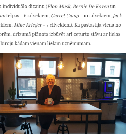
u individuālo dizainu (
Elon Musk, Bernie De Koven
un
rom
telpas - 6 cilvēkiem,
Garret Camp
- 10 cilvēkiem,
Jack
vēkiem,
Mike Krieger
- 5 cilvēkiem). Kā pastāstīja viena no
rēm, drīzumā plānots izbūvēt arī ceturto stāvu ar lielas
s biroju kādam vienam lielam uzņēmumam.