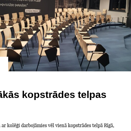
kās kopstrādes telpas
ar kolēģi darbojāmies vēl vienā kopstrādes telpā Rīgā,