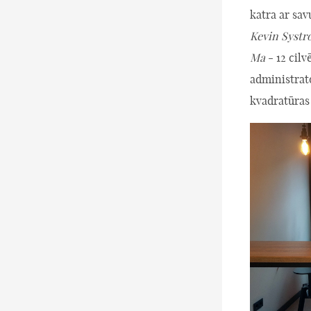
katra ar sav
Kevin Syst
Ma
- 12 cil
administrato
kvadratūra