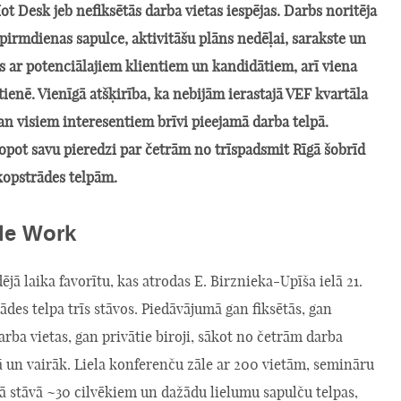
t Desk jeb nefiksētās darba vietas iespējas. Darbs noritēja
 pirmdienas sapulce, aktivitāšu plāns nedēļai, sarakste un
s ar potenciālajiem klientiem un kandidātiem, arī viena
tienē. Vienīgā atšķirība, ka nebijām ierastajā VEF kvartāla
gan visiem interesentiem brīvi pieejamā darba telpā.
pot savu pieredzi par četrām no trīspadsmit Rīgā šobrīd
opstrādes telpām.
le Work
ējā laika favorītu, kas atrodas E. Birznieka-Upīša ielā 21.
ādes telpa trīs stāvos. Piedāvājumā gan fiksētās, gan
arba vietas, gan privātie biroji, sākot no četrām darba
 un vairāk. Liela konferenču zāle ar 200 vietām, semināru
ā stāvā ~30 cilvēkiem un dažādu lielumu sapulču telpas,