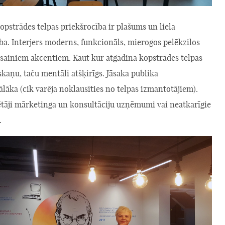
kopstrādes telpas priekšrocība ir plašums un liela
ība. Interjers moderns, funkcionāls, mierogos pelēkzilos
āsainiem akcentiem. Kaut kur atgādina kopstrādes telpas
aņu, taču mentāli atšķirīgs. Jāsaka publika
lāka (cik varēja noklausīties no telpas izmantotājiem).
ētāji mārketinga un konsultāciju uzņēmumi vai neatkarīgie
.