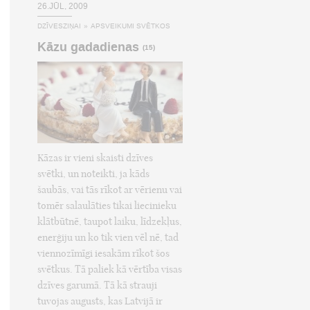
26.JŪL, 2009
DZĪVESZIŅAI
»
APSVEIKUMI SVĒTKOS
Kāzu gadadienas
(15)
Kāzas ir vieni skaisti dzīves
svētki, un noteikti, ja kāds
šaubās, vai tās rīkot ar vērienu vai
tomēr salaulāties tikai liecinieku
klātbūtnē, taupot laiku, līdzekļus,
enerģiju un ko tik vien vēl nē, tad
viennozīmīgi iesakām rīkot šos
svētkus. Tā paliek kā vērtība visas
dzīves garumā. Tā kā strauji
tuvojas augusts, kas Latvijā ir