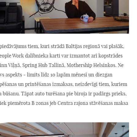
piedāvājums tiem, kuri strādā Baltijas reģionā vai plašāk,
eople Work dalībnieka karti var izmantot arī kopstrādes
'inn Viļņā, Spring Hub Tallinā, Mothership Helsinkos. Ne
vs aspekts - limits līdz 10 lapām mēnesī un diezgan
pēšanas un printēšanas izmaksas, neizdevīgi tiem, kuriem
 būšanu. Tāpat auto turēšana pie biroja ir padārgs prieks,
tiek piemērota B zonas jeb Centra rajona stāvēšanas maksa