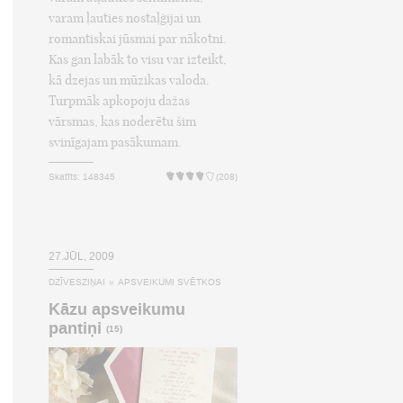
varam ļauties nostaļģijai un
romantiskai jūsmai par nākotni.
Kas gan labāk to visu var izteikt,
kā dzejas un mūzikas valoda.
Turpmāk apkopoju dažas
vārsmas, kas noderētu šim
svinīgajam pasākumam.
Skatīts: 148345
(208)
27.JŪL, 2009
DZĪVESZIŅAI
»
APSVEIKUMI SVĒTKOS
Kāzu apsveikumu
pantiņi
(15)