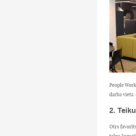
People Work 
darba vieta –
2. Teik
Otrs favorīt
telpa Jaunaj