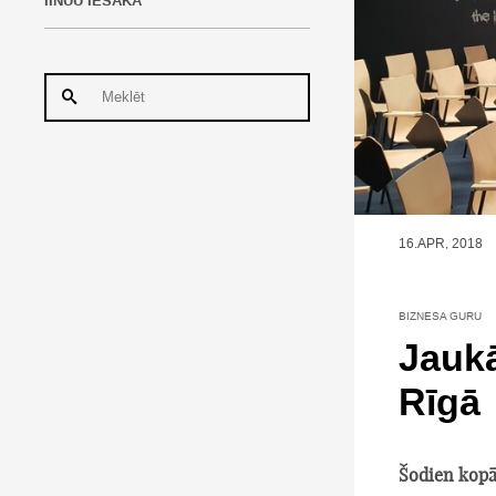
IINUU IESAKA
16.APR, 2018
BIZNESA GURU
Jaukā
Rīgā
Šodien kopā 