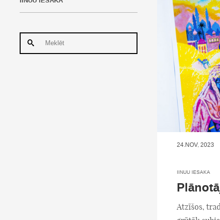
IINUU IESAKA
24.NOV, 2023
IINUU IESAKA
Plānot
Atzīšos, tra