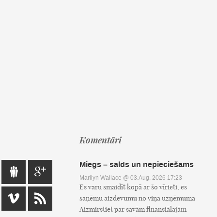
Komentāri
Miegs – salds un nepieciešams
Marilyn Wallace
@ 03.Aug, 2026 17:23
Es varu smaidīt kopā ar šo vīrieti, es
saņēmu aizdevumu no viņa uzņēmuma
Aizmirstiet par savām finansiālajām