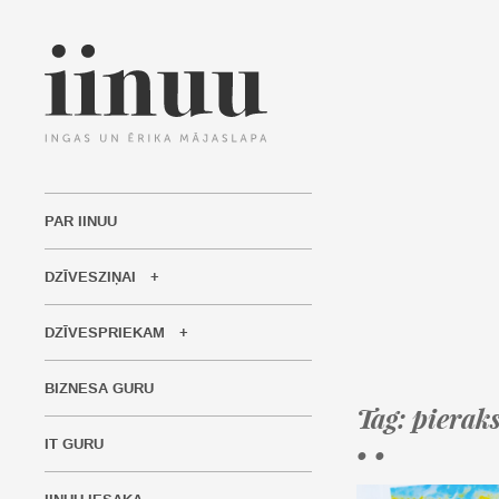
PAR IINUU
DZĪVESZIŅAI
DZĪVESPRIEKAM
BIZNESA GURU
Tag: pieraks
IT GURU
• •