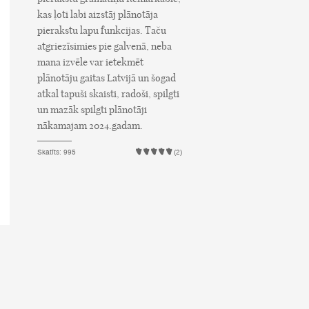
kas ļoti labi aizstāj plānotāja
pierakstu lapu funkcijas. Taču
atgriezīsimies pie galvenā, neba
mana izvēle var ietekmēt
plānotāju gaitas Latvijā un šogad
atkal tapuši skaisti, radoši, spilgti
un mazāk spilgti plānotāji
nākamajam 2024.gadam.
Skatīts: 995
(2)