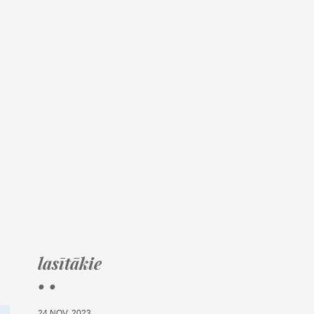
lasītākie
• •
24.NOV, 2023