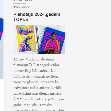
IINUU IESAKA
Plānotāju 2024.gadam
TOPs
(5)
Atzīšos, tradicionālo iinuu
plānotāju TOP-u šogad veidot
kļuvis vēl grūtāk subjektīvu
faktoru dēļ - pirmais no tiem,
vienā no plānotājiem esmu kā
iedvesmas citāta autore, turklāt
savas dzimšanas dienas mēnesī
(ļoti tuvu ādai), otrais, pati nu jau
gadu lietoju elektronisko
pierakstu grāmatiņu Remarkable,