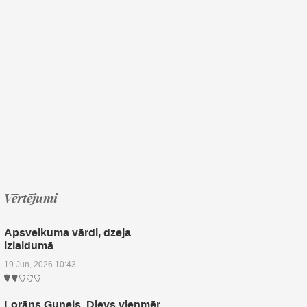
Vērtējumi
Apsveikuma vārdi, dzeja
izlaidumā
19.Jūn, 2026 10:43
Lorāns Gunels. Dievs vienmēr