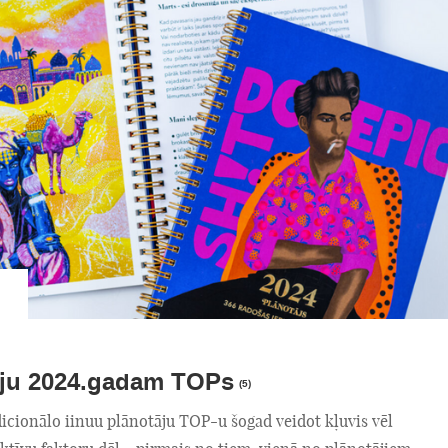
āju 2024.gadam TOPs
(5)
dicionālo iinuu plānotāju TOP-u šogad veidot kļuvis vēl