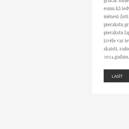
grūtāk subje
esmu kā ied
mēnesī (ļoti
pierakstu gr
pierakstu la
izvēle var i
skaisti, rad
2024.gadam
LASĪT