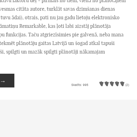
ktīvu faktoru dēļ - pirmais no tiem, vienā no plānotājiem
vesmas citāta autore, turklāt savas dzimšanas dienas
 tuvu ādai), otrais, pati nu jau gadu lietoju elektronisko
āmatiņu Remarkable, kas ļoti labi aizstāj plānotāja
pu funkcijas. Taču atgriezīsimies pie galvenā, neba mana
etekmēt plānotāju gaitas Latvijā un šogad atkal tapuši
oši, spilgti un mazāk spilgti plānotāji nākamajam
.
→
Skatīts: 995
(2)