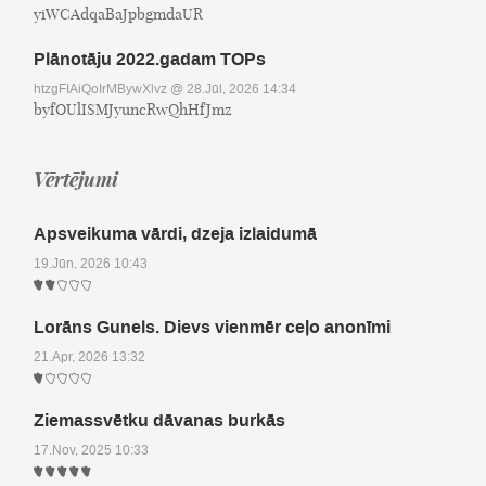
yiWCAdqaBaJpbgmdaUR
Plānotāju 2022.gadam TOPs
htzgFIAiQoIrMBywXlvz
@ 28.Jūl, 2026 14:34
byfOUlISMJyuncRwQhHfJmz
Vērtējumi
Apsveikuma vārdi, dzeja izlaidumā
19.Jūn, 2026 10:43
Lorāns Gunels. Dievs vienmēr ceļo anonīmi
21.Apr, 2026 13:32
Ziemassvētku dāvanas burkās
17.Nov, 2025 10:33