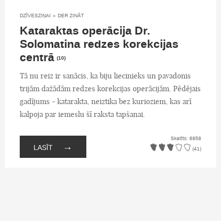
DZĪVESZIŅAI
»
DER ZINĀT
Kataraktas operācija Dr.
Solomatina redzes korekcijas
centrā
(10)
Tā nu reiz ir sanācis, ka biju liecinieks un pavadonis
trijām dažādām redzes korekcijas operācijām. Pēdējais
gadījums - katarakta, neiztika bez kurioziem, kas arī
kalpoja par iemeslu šī raksta tapšanai.
Skatīts: 8858
→
LASĪT
(41)