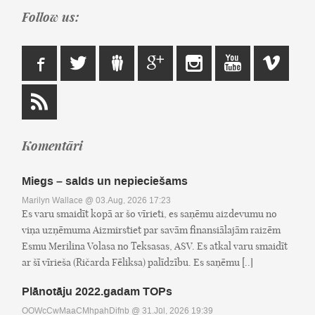
Follow us:
Komentāri
Miegs – salds un nepieciešams
Marilyn Wallace
@ 03.Aug, 2026 17:23
Es varu smaidīt kopā ar šo vīrieti, es saņēmu aizdevumu no
viņa uzņēmuma Aizmirstiet par savām finansiālajām raizēm
Esmu Merilina Volasa no Teksasas, ASV. Es atkal varu smaidīt
ar šī vīrieša (Ričarda Fēliksa) palīdzību. Es saņēmu [..]
Plānotāju 2022.gadam TOPs
OOWcCwMaaCMhpahDifnb
@ 31.Jūl, 2026 19:39