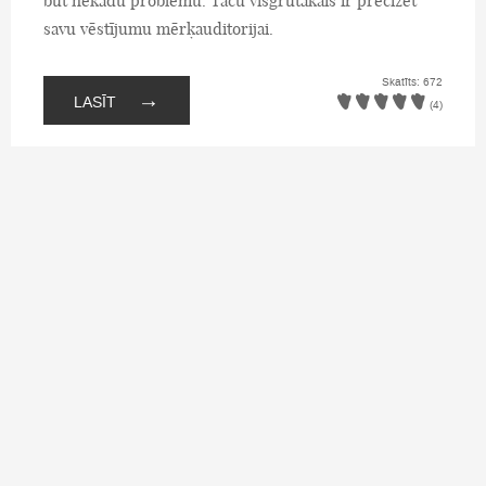
būt nekādu problēmu. Taču visgrūtākais ir precizēt
savu vēstījumu mērķauditorijai.
Skatīts: 672
→
LASĪT
(4)