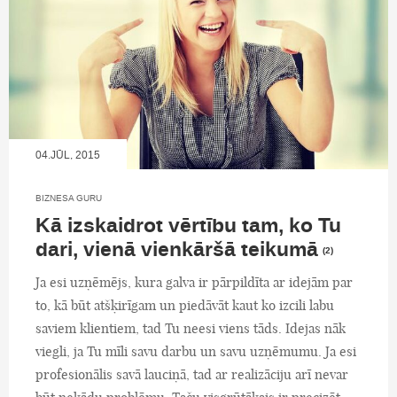
04.JŪL, 2015
BIZNESA GURU
Kā izskaidrot vērtību tam, ko Tu
dari, vienā vienkāršā teikumā
(2)
Ja esi uzņēmējs, kura galva ir pārpildīta ar idejām par
to, kā būt atšķirīgam un piedāvāt kaut ko izcili labu
saviem klientiem, tad Tu neesi viens tāds. Idejas nāk
viegli, ja Tu mīli savu darbu un savu uzņēmumu. Ja esi
profesionālis savā lauciņā, tad ar realizāciju arī nevar