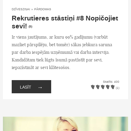
DZĪVESZIŅAI
»
PĀRDOMAS
Rekrutieres stāstiņi #8 Nopičojiet
sevi!
(5)
Ir viens jautājums, ar kuru 99% gadījumu (varbūt
mazliet pārspīlēju, bet tomēr) sākas jebkura saruna
par darba iespējām uzņēmumā vai darba intervija.
Kandidātam tiek lūgts īsumā pastāstīt par sevi,
iepazīstināt ar sevi klātesošos.
Skatīts: 400
→
LASĪT
(1)