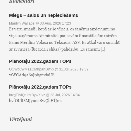
Komentāri
Miegs – salds un nepieciešams
Marilyn Wallace
@ 03.Aug, 2026 17:23
Es varu smaidīt kopā ar šo vīrieti, es saņēmu aizdevumu no
viņa uzņēmuma Aizmirstiet par savām finansiālajām raizēm
Esmu Merilina Volasa no Teksasas, ASV. Es atkal varu smaidīt
ar šī vīrieša (Ričarda Fēliksa) palīdzību. Es saņēmu [..]
Plānotāju 2022.gadam TOPs
OOWcCwMaaCMhpahDifnb
@ 31.Jūl, 2026 19:39
yiWCAdqaBaJpbgmdaUR
Plānotāju 2022.gadam TOPs
htzgFIAiQoIrMBywXlvz
@ 28.Jūl, 2026 14:34
byfOUlISMJyuncRwQhHfJmz
Vērtējumi