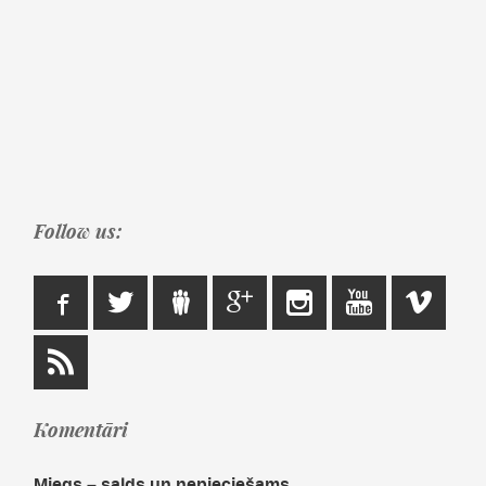
Follow us:
Komentāri
Miegs – salds un nepieciešams