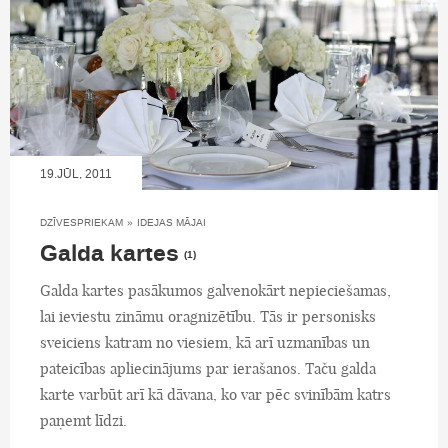
19.JŪL, 2011
DZĪVESPRIEKAM
»
IDEJAS MĀJAI
Galda kartes
(1)
Galda kartes pasākumos galvenokārt nepieciešamas,
lai ieviestu zināmu oragnizētību. Tās ir personisks
sveiciens katram no viesiem, kā arī uzmanības un
pateicības apliecinājums par ierašanos. Taču galda
karte varbūt arī kā dāvana, ko var pēc svinībām katrs
paņemt līdzi.