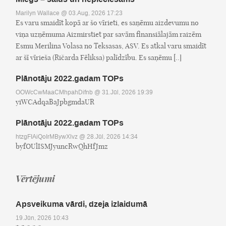
Marilyn Wallace
@ 03.Aug, 2026 17:23
Es varu smaidīt kopā ar šo vīrieti, es saņēmu aizdevumu no
viņa uzņēmuma Aizmirstiet par savām finansiālajām raizēm
Esmu Merilina Volasa no Teksasas, ASV. Es atkal varu smaidīt
ar šī vīrieša (Ričarda Fēliksa) palīdzību. Es saņēmu [..]
Plānotāju 2022.gadam TOPs
OOWcCwMaaCMhpahDifnb
@ 31.Jūl, 2026 19:39
yiWCAdqaBaJpbgmdaUR
Plānotāju 2022.gadam TOPs
htzgFIAiQoIrMBywXlvz
@ 28.Jūl, 2026 14:34
byfOUlISMJyuncRwQhHfJmz
Vērtējumi
Apsveikuma vārdi, dzeja izlaidumā
19.Jūn, 2026 10:43