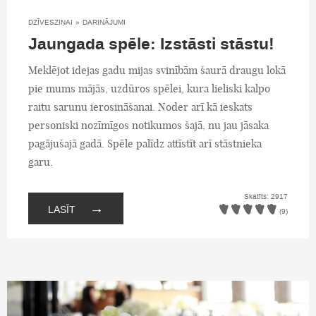
DZĪVESZIŅAI
»
DARINĀJUMI
Jaungada spēle: Izstāsti stāstu!
Meklējot idejas gadu mijas svinībām šaurā draugu lokā
pie mums mājās, uzdūros spēlei, kura lieliski kalpo
raitu sarunu ierosināšanai. Noder arī kā ieskats
personiski nozīmīgos notikumos šajā, nu jau jāsaka
pagājušajā gadā. Spēle palīdz attīstīt arī stāstnieka
garu.
Skatīts: 2917
→
LASĪT
(9)