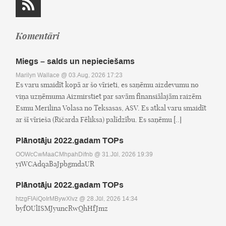
Komentāri
Miegs – salds un nepieciešams
Marilyn Wallace
@ 03.Aug, 2026 17:23
Es varu smaidīt kopā ar šo vīrieti, es saņēmu aizdevumu no
viņa uzņēmuma Aizmirstiet par savām finansiālajām raizēm
Esmu Merilina Volasa no Teksasas, ASV. Es atkal varu smaidīt
ar šī vīrieša (Ričarda Fēliksa) palīdzību. Es saņēmu [..]
Plānotāju 2022.gadam TOPs
OOWcCwMaaCMhpahDifnb
@ 31.Jūl, 2026 19:39
yiWCAdqaBaJpbgmdaUR
Plānotāju 2022.gadam TOPs
htzgFIAiQoIrMBywXlvz
@ 28.Jūl, 2026 14:34
byfOUlISMJyuncRwQhHfJmz