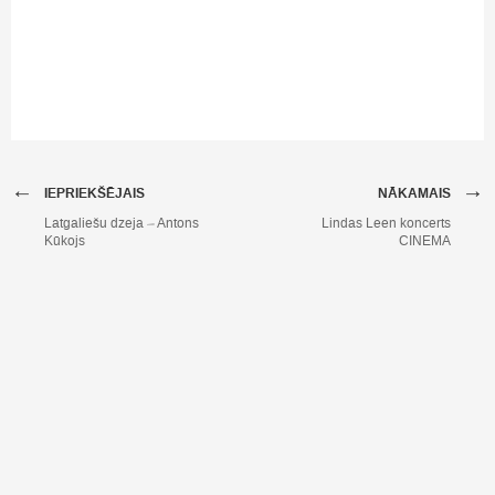
←
→
IEPRIEKŠĒJAIS
NĀKAMAIS
Latgaliešu dzeja – Antons
Lindas Leen koncerts
Kūkojs
CINEMA