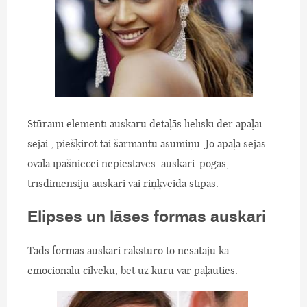
Stūraini elementi auskaru detaļās lieliski der apaļai
sejai , piešķirot tai šarmantu asumiņu. Jo apaļa sejas
ovāla īpašniecei nepiestāvēs auskari-pogas,
trīsdimensiju auskari vai riņķveida stīpas.
Elipses un lāses formas auskari
Tāds formas auskari raksturo to nēsātāju kā
emocionālu cilvēku, bet uz kuru var paļauties.