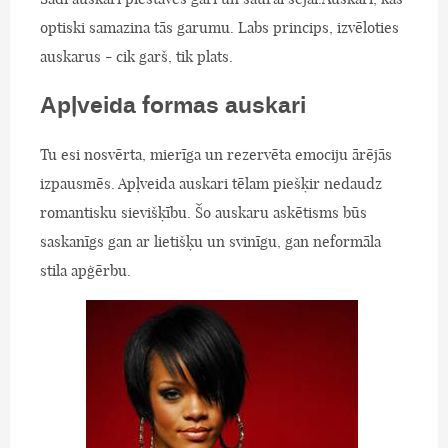
optiski samazina tās garumu. Labs princips, izvēloties
auskarus - cik garš, tik plats.
Apļveida formas auskari
Tu esi nosvērta, mierīga un rezervēta emociju ārējās
izpausmēs. Apļveida auskari tēlam piešķir nedaudz
romantisku sievišķību. Šo auskaru askētisms būs
saskanīgs gan ar lietišķu un svinīgu, gan neformāla
stila apģērbu.