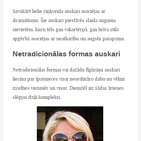
Savukārt lielie riņķveida auskari asociējas ar
dramatismu. Šie auskari piestāvēs slaida auguma
sievietēm, kuru tēls gan vakartērpā, gan brīva stila
apģērbā asociējas ar neatkarību un augstu pašapziņu.
Netradicionālas formas auskari
Netradicionālas formas vai dažādu figūriņu auskari
liecina par īpašnieces visai neordināro dabu un vēlmi
izcelties vienmēr un visur. Diemžēl aiz šādas ārienes
slēpjas dziļi kompleksi.