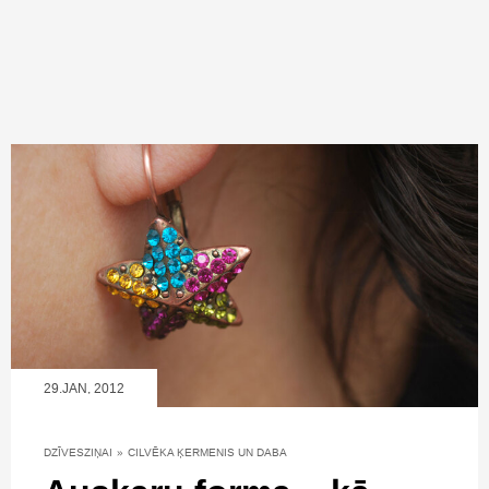
29.JAN, 2012
DZĪVESZIŅAI
»
CILVĒKA ĶERMENIS UN DABA