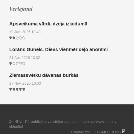
Vērtējumi
Apsveikuma vārdi, dzeja izlaidumā
19.Jūn, 2026 10:43
Lorāns Gunels. Dievs vienmēr ceļo anonīmi
21.Apr, 2026 13:32
Ziemassvētku dāvanas burkās
17.Nov, 2025 10:33
© IINUU | Pārpublicējot vai citējot atsauce un saite uz www.iinuu.lv
obligāta!
Created by:
KOSMODROMS