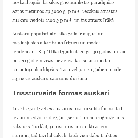
noskaidrojuši, ka sīkās greznumlietas parādījušās
Āzijas rietumos ap 3000.g. p.m.ē. Vecākais atrastais
auskars veidots 2500.g.p.m.ē. un tas atrasts Irākā.
Auskaru popularitāte laika gaitā ir augusi un
mazinājusies atkarībā no frizūru un modes
tendencēm. Klipši tika izgudroti 20.gs. 30.gados un jau
pēc 20 gadiem visas sievietes, kas sekoja modei,
izmantoja tikai klipšus. Taču vēl pēc 20 gadiem modē
atgriezās auskaru caurumu duršana.
Trīsstūrveida formas auskari
Ja visbiežāk izvēlies auskarus trīsstūrveida formā, tad
tev acīmredzot ir diezgan „šerps” un neprognozējams
raksturs. Turklāt, ja trīsstūris ar izteikti asiem
stūriem, tad tavi līdzcilvēki bieži vien dabū trūkties.