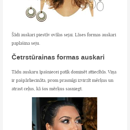
Šādi auskari piestāv ovālas sejai. Lāses formas auskari
paplašina seju.
Četrstūrainas formas auskari
Tādu auskaru īpašniecei patīk dominēt attiecībās. Viņa
ir pašpārliecināta, prom prasmīgi izvirzīt mērķus un
atrast ceļus, kā šos mērķus sasniegt.