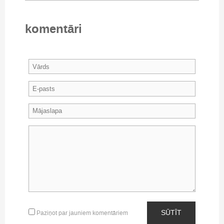
komentāri
SŪTĪT
Paziņot par jauniem komentāriem