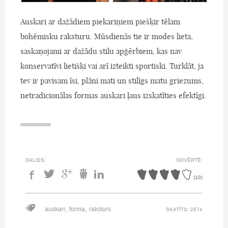
Auskari ar dažādiem piekariņiem piešķir tēlam
bohēmisku raksturu. Mūsdienās tie ir modes lieta,
saskaņojami ar dažādu stilu apģērbiem, kas nav
konservatīvi lietišķi vai arī izteikti sportiski. Turklāt, ja
tev ir pavisam īsi, plāni mati un stilīgs matu griezums,
netradicionālas formas auskari ļaus izskatīties efektīgi.
DALIES:
NOVĒRTĒ:
(
10
)
,
,
auskari
forma
raksturs
SKATĪTS: 2574