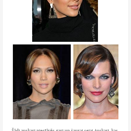
Šādi auskari piestāvēs gari un šaurai sejai.Auskari, kas