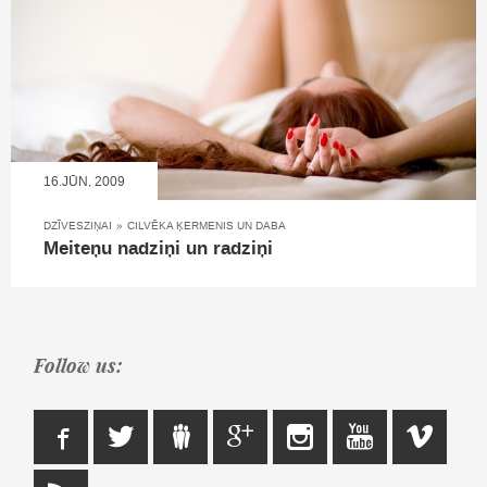
16.JŪN, 2009
DZĪVESZIŅAI
»
CILVĒKA ĶERMENIS UN DABA
Meiteņu nadziņi un radziņi
Follow us: