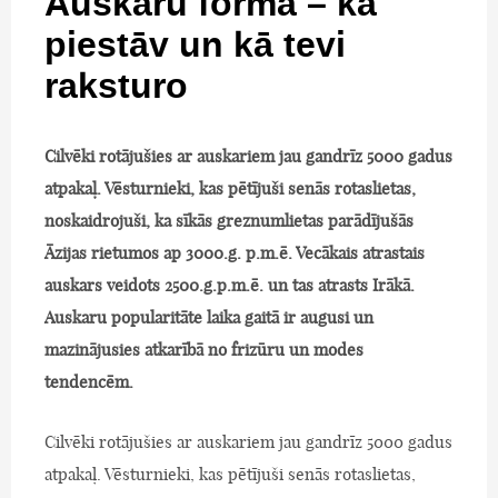
Auskaru forma – kā
piestāv un kā tevi
raksturo
Cilvēki rotājušies ar auskariem jau gandrīz 5000 gadus
atpakaļ. Vēsturnieki, kas pētījuši senās rotaslietas,
noskaidrojuši, ka sīkās greznumlietas parādījušās
Āzijas rietumos ap 3000.g. p.m.ē. Vecākais atrastais
auskars veidots 2500.g.p.m.ē. un tas atrasts Irākā.
Auskaru popularitāte laika gaitā ir augusi un
mazinājusies atkarībā no frizūru un modes
tendencēm.
Cilvēki rotājušies ar auskariem jau gandrīz 5000 gadus
atpakaļ. Vēsturnieki, kas pētījuši senās rotaslietas,