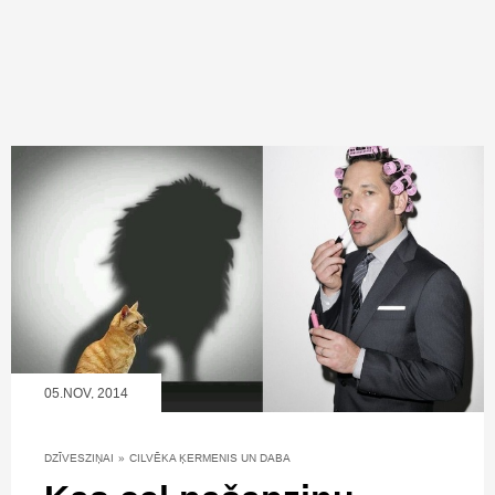
05.NOV, 2014
DZĪVESZIŅAI
»
CILVĒKA ĶERMENIS UN DABA