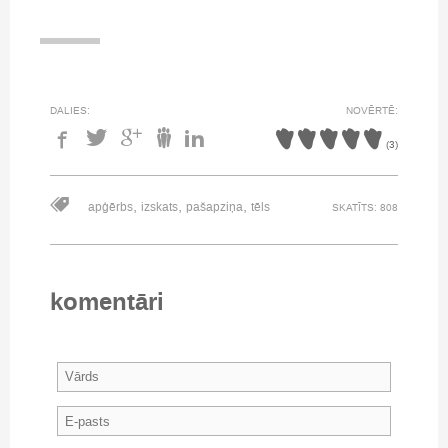
DALIES:
NOVĒRTĒ:
(
3
)
,
,
,
apģērbs
izskats
pašapziņa
tēls
SKATĪTS: 808
komentāri