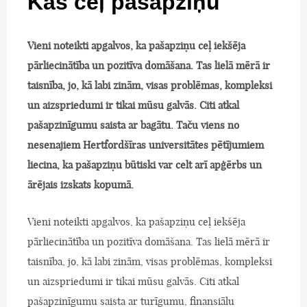
Kas ceļ pašapziņu
Vieni noteikti apgalvos, ka pašapziņu ceļ iekšēja
pārliecinātība un pozitīva domāšana. Tas lielā mērā ir
taisnība, jo, kā labi zinām, visas problēmas, kompleksi
un aizspriedumi ir tikai mūsu galvās. Citi atkal
pašapzinīgumu saista ar bagātu. Taču viens no
nesenajiem Hertfordšīras universitātes pētījumiem
liecina, ka pašapziņu būtiski var celt arī apģērbs un
ārējais izskats kopumā.
Vieni noteikti apgalvos, ka pašapziņu ceļ iekšēja
pārliecinātība un pozitīva domāšana. Tas lielā mērā ir
taisnība, jo, kā labi zinām, visas problēmas, kompleksi
un aizspriedumi ir tikai mūsu galvās. Citi atkal
pašapzinīgumu saista ar turīgumu, finansiālu