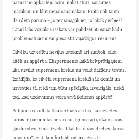
pazust no apkārtējo acīm, nolīst stūrī, sarauties
mazākam un kļūt nepamanāmākam. Prātā nāk tautā
dzirdēta paruna – Jo tev smagāk iet, jo labāk ģērbies!
Tātad labs vizuālais izskats var palīdzēt atrisināt kādu
problēmsituāciju vai piesaistīt vajadzīgos resursus.
Cilvēku uzvedību neviļus ietekmē arī simboli, elku
attēli uz apģērba. Eksperimenta laikā brīvprātīgajiem
lika uzvilkt supermena kreklu un veikt dažādus testus.
Izrādījās, ka cilvēki supermena kreklā sāk domāt un
uzvesties tā, it kā viņi būtu spēcīgāki, izveicīgāki, nekā
tad, kad uzdevumus veica savā ikdienas apģērbā.
Pētījuma rezultātā tika secināts arī tas, ka sievietes,
kuras ir pārņemtas ar stresu, ignorē ap 90%no savas
garderobes. Viņas izvēlas tikai tās dažas drēbes, kurās
jūtas 100% ērti, komfortabli vai arī agrāk ir