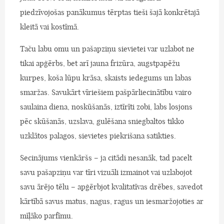
piedzīvojošas panākumus tērptas tieši šajā konkrētajā
kleitā vai kostīmā.
Taču labu omu un pašapziņu sievietei var uzlabot ne
tikai apģērbs, bet arī jauna frizūra, augstpapēžu
kurpes, koša lūpu krāsa, skaists iedegums un labas
smaržas. Savukārt vīriešiem pašpārliecinātību vairo
saulaina diena, noskūšanās, iztīrīti zobi, labs losjons
pēc skūšanās, uzslava, gulēšana sniegbaltos tikko
uzklātos palagos, sievietes piekrišana satikties.
Secinājums vienkāršs – ja citādi nesanāk, tad pacelt
savu pašapziņu var tīri vizuāli izmainot vai uzlabojot
savu ārējo tēlu – apģērbjot kvalitatīvas drēbes, savedot
kārtībā savus matus, nagus, ragus un iesmaržojoties ar
mīļāko parfīmu.