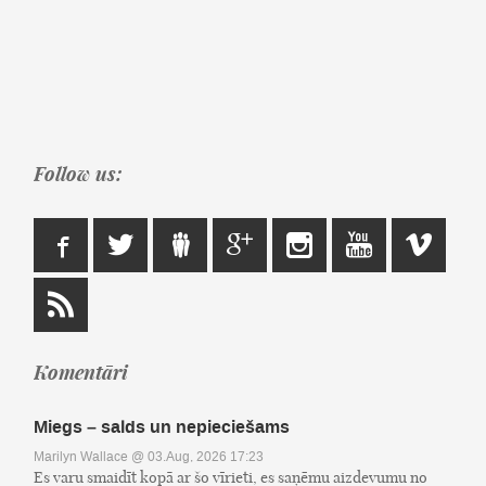
Follow us:
Komentāri
Miegs – salds un nepieciešams
Marilyn Wallace
@ 03.Aug, 2026 17:23
Es varu smaidīt kopā ar šo vīrieti, es saņēmu aizdevumu no