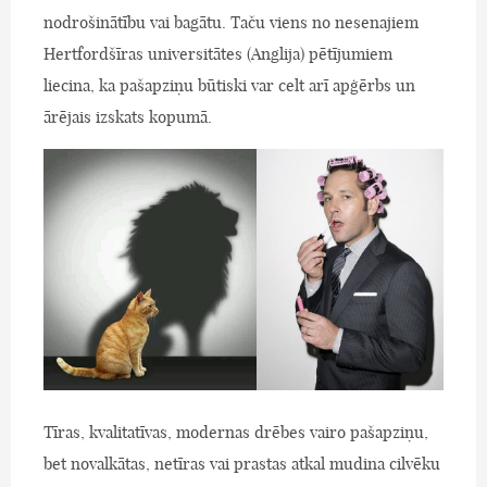
nodrošinātību vai bagātu. Taču viens no nesenajiem
Hertfordšīras universitātes (Anglija) pētījumiem
liecina, ka pašapziņu būtiski var celt arī apģērbs un
ārējais izskats kopumā.
Tīras, kvalitatīvas, modernas drēbes vairo pašapziņu,
bet novalkātas, netīras vai prastas atkal mudina cilvēku