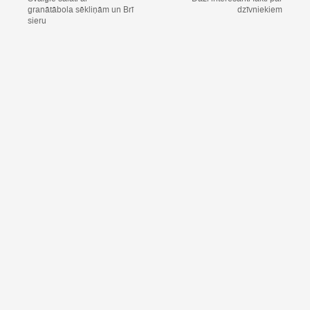
granātābola sēkliņām un Brī
dzīvniekiem
sieru