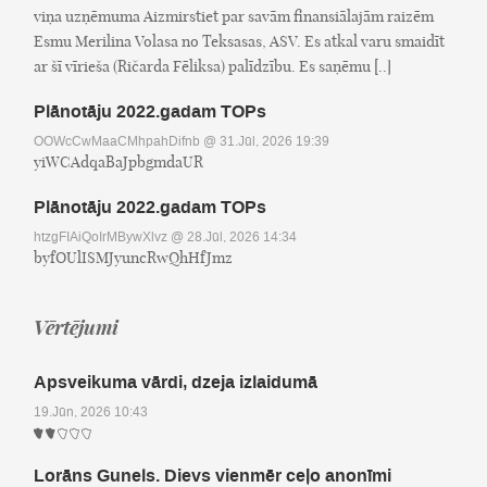
viņa uzņēmuma Aizmirstiet par savām finansiālajām raizēm
Esmu Merilina Volasa no Teksasas, ASV. Es atkal varu smaidīt
ar šī vīrieša (Ričarda Fēliksa) palīdzību. Es saņēmu [..]
Plānotāju 2022.gadam TOPs
OOWcCwMaaCMhpahDifnb
@ 31.Jūl, 2026 19:39
yiWCAdqaBaJpbgmdaUR
Plānotāju 2022.gadam TOPs
htzgFIAiQoIrMBywXlvz
@ 28.Jūl, 2026 14:34
byfOUlISMJyuncRwQhHfJmz
Vērtējumi
Apsveikuma vārdi, dzeja izlaidumā
19.Jūn, 2026 10:43
Lorāns Gunels. Dievs vienmēr ceļo anonīmi