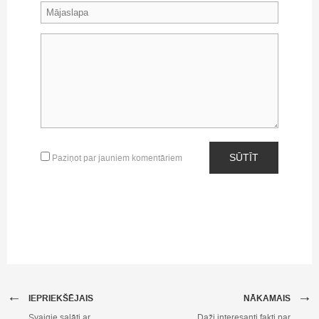
SŪTĪT
Paziņot par jauniem komentāriem
←
→
IEPRIEKŠĒJAIS
NĀKAMAIS
Svaigie salāti ar
Daži interesanti fakti par