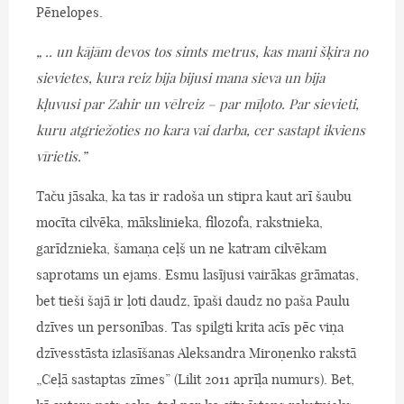
Pēnelopes.
„ .. un kājām devos tos simts metrus, kas mani šķira no
sievietes, kura reiz bija bijusi mana sieva un bija
kļuvusi par Zahir un vēlreiz – par mīļoto. Par sievieti,
kuru atgriežoties no kara vai darba, cer sastapt ikviens
vīrietis.”
Taču jāsaka, ka tas ir radoša un stipra kaut arī šaubu
mocīta cilvēka, mākslinieka, filozofa, rakstnieka,
garīdznieka, šamaņa ceļš un ne katram cilvēkam
saprotams un ejams. Esmu lasījusi vairākas grāmatas,
bet tieši šajā ir ļoti daudz, īpaši daudz no paša Paulu
dzīves un personības. Tas spilgti krita acīs pēc viņa
dzīvesstāsta izlasīšanas Aleksandra Miroņenko rakstā
„Ceļā sastaptas zīmes” (Lilit 2011 aprīļa numurs). Bet,