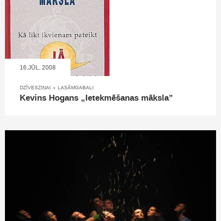
16.JŪL, 2008
DZĪVESZIŅAI
»
LASĀMGABALI
Kevins Hogans „Ietekmēšanas māksla”