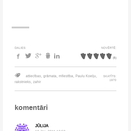
DALIES:
NOVĒRTĒ:
(
5
)
,
,
,
,
attiecības
grāmata
mīlestība
Paulu Koelju
SKATĪTS:
1970
,
rakstnieks
zahir
komentāri
JŪLIJA