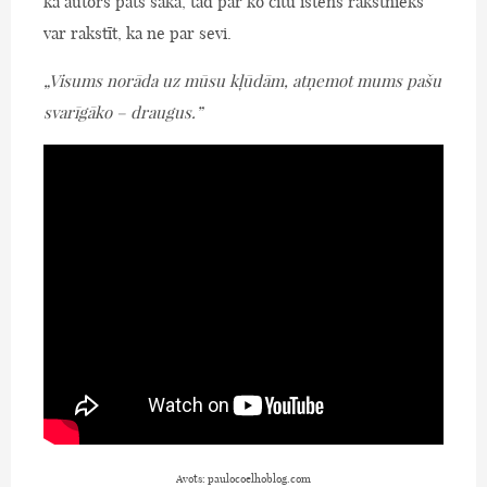
kā autors pats saka, tad par ko citu īstens rakstnieks
var rakstīt, ka ne par sevi.
„Visums norāda uz mūsu kļūdām, atņemot mums pašu
svarīgāko – draugus.”
Avots: paulocoelhoblog.com