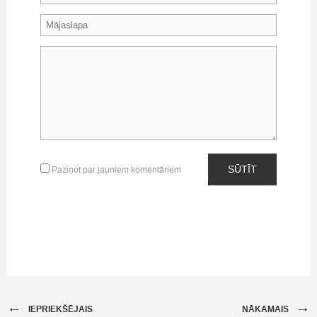
SŪTĪT
Paziņot par jauniem komentāriem
←
→
IEPRIEKŠĒJAIS
NĀKAMAIS