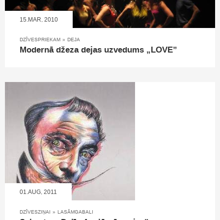
15.MAR, 2010
DZĪVESPRIEKAM
»
DEJA
Modernā džeza dejas uzvedums „LOVE”
01.AUG, 2011
DZĪVESZIŅAI
»
LASĀMGABALI