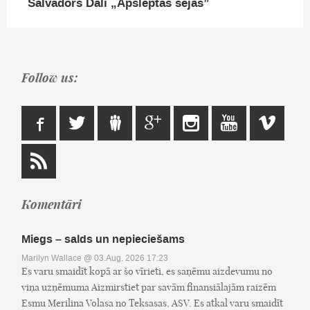
Salvadors Dalī „Apslēptās sejas”
Follow us:
Komentāri
Miegs – salds un nepieciešams
Marilyn Wallace
@ 03.Aug, 2026 17:23
Es varu smaidīt kopā ar šo vīrieti, es saņēmu aizdevumu no
viņa uzņēmuma Aizmirstiet par savām finansiālajām raizēm
Esmu Merilina Volasa no Teksasas, ASV. Es atkal varu smaidīt