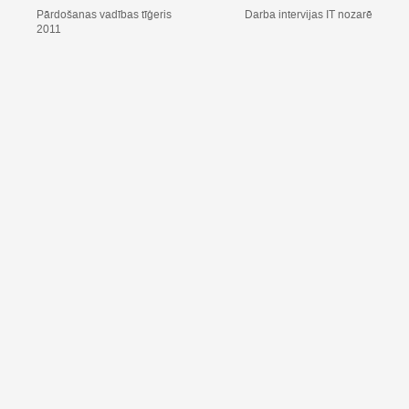
Pārdošanas vadības tīģeris
Darba intervijas IT nozarē
2011