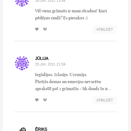
18.Jūn, 2011 13:58
Vēl viena grāmata ir mani atradusi! Kurš
pēdējais rindā? Es piesakos ;)
ATBILDĒT
JŪLIJA
25.Jūn, 2011 21:59
Iegādājos. Izlasīju. Uzrunāja.
Pārējās domas un emocijas nevarēšu
aprakstīt pat 2 grāmatās - tik daudz to ir...
ATBILDĒT
ĒRIKS