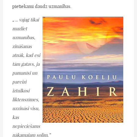
pietiekami daudz uzmanības.
„ .. vajag tikai
mazliet
uzmanības,
zināšanas
atnāk, kad esi
tām gatavs, ja
pamanīsi un
pareizi
iztulkosi
liktenszīmes,
uzzināsi visu,
kas
nepieciešams
nākamajam solim.”