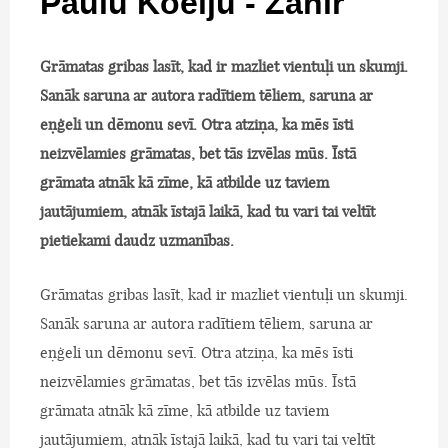
Paulu Koelju - Zahir
Grāmatas gribas lasīt, kad ir mazliet vientuļi un skumji.
Sanāk saruna ar autora radītiem tēliem, saruna ar
eņģeli un dēmonu sevī. Otra atziņa, ka mēs īsti
neizvēlamies grāmatas, bet tās izvēlas mūs. Īstā
grāmata atnāk kā zīme, kā atbilde uz taviem
jautājumiem, atnāk īstajā laikā, kad tu vari tai veltīt
pietiekami daudz uzmanības.
Grāmatas gribas lasīt, kad ir mazliet vientuļi un skumji.
Sanāk saruna ar autora radītiem tēliem, saruna ar
eņģeli un dēmonu sevī. Otra atziņa, ka mēs īsti
neizvēlamies grāmatas, bet tās izvēlas mūs. Īstā
grāmata atnāk kā zīme, kā atbilde uz taviem
jautājumiem, atnāk īstajā laikā, kad tu vari tai veltīt