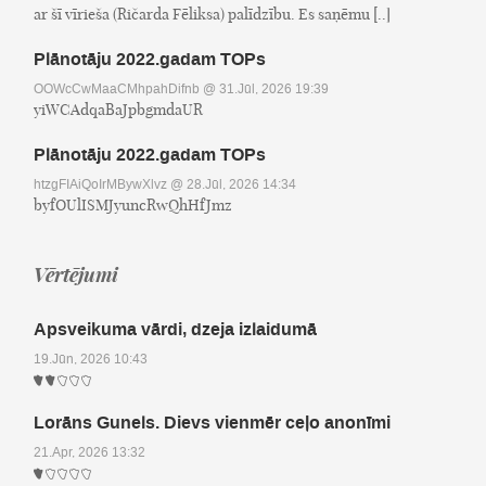
ar šī vīrieša (Ričarda Fēliksa) palīdzību. Es saņēmu [..]
Plānotāju 2022.gadam TOPs
OOWcCwMaaCMhpahDifnb
@ 31.Jūl, 2026 19:39
yiWCAdqaBaJpbgmdaUR
Plānotāju 2022.gadam TOPs
htzgFIAiQoIrMBywXlvz
@ 28.Jūl, 2026 14:34
byfOUlISMJyuncRwQhHfJmz
Vērtējumi
Apsveikuma vārdi, dzeja izlaidumā
19.Jūn, 2026 10:43
Lorāns Gunels. Dievs vienmēr ceļo anonīmi
21.Apr, 2026 13:32