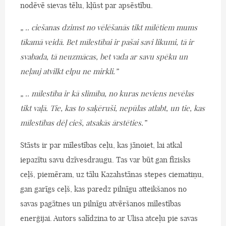
nodēvē sievas tēlu, kļūst par apsēstību.
„ .. ciešanas dzimst no vēlēšanās tikt mīlētiem mums
tīkamā veidā. Bet mīlestībai ir pašai savi likumi, tā ir
svabada, tā neuzmācas, bet vada ar savu spēku un
neļauj atvilkt elpu ne mirkli.”
„ .. mīlestība ir kā slimība, no kuras neviens nevēlas
tikt vaļā. Tie, kas to saķēruši, nepūlas atlabt, un tie, kas
mīlestības dēļ cieš, atsakās ārstēties.”
Stāsts ir par mīlestības ceļu, kas jānoiet, lai atkal
iepazītu savu dzīvesdraugu. Tas var būt gan fizisks
ceļš, piemēram, uz tālu Kazahstānas stepes ciematiņu,
gan garīgs ceļš, kas paredz pilnīgu atteikšanos no
savas pagātnes un pilnīgu atvēršanos mīlestības
enerģijai. Autors salīdzina to ar Ulisa atceļu pie savas