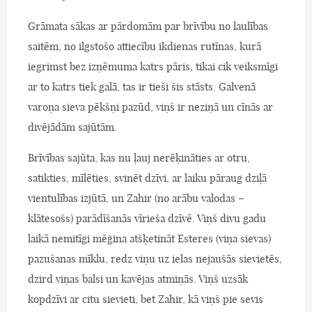
Grāmata sākas ar pārdomām par brīvību no laulības
saitēm, no ilgstošo attiecību ikdienas rutīnas, kurā
iegrimst bez izņēmuma katrs pāris, tikai cik veiksmīgi
ar to katrs tiek galā, tas ir tieši šis stāsts. Galvenā
varoņa sieva pēkšņi pazūd, viņš ir neziņā un cīnās ar
divējādām sajūtām.
Brīvības sajūta, kas nu ļauj nerēķināties ar otru,
satikties, mīlēties, svinēt dzīvi, ar laiku pāraug dziļā
vientulības izjūtā, un Zahir (no arābu valodas –
klātesošs) parādīšanās vīrieša dzīvē. Viņš divu gadu
laikā nemitīgi mēģina atšķetināt Esteres (viņa sievas)
pazušanas mīklu, redz viņu uz ielas nejaušās sievietēs,
dzird viņas balsi un kavējas atmiņās. Viņš uzsāk
kopdzīvi ar citu sievieti, bet Zahir, kā viņš pie sevis