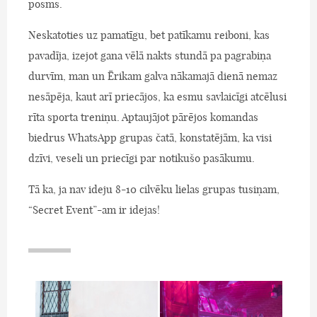
posms.
Neskatoties uz pamatīgu, bet patīkamu reiboni, kas
pavadīja, izejot gana vēlā nakts stundā pa pagrabiņa
durvīm, man un Ērikam galva nākamajā dienā nemaz
nesāpēja, kaut arī priecājos, ka esmu savlaicīgi atcēlusi
rīta sporta treniņu. Aptaujājot pārējos komandas
biedrus WhatsApp grupas čatā, konstatējām, ka visi
dzīvi, veseli un priecīgi par notikušo pasākumu.
Tā ka, ja nav ideju 8-10 cilvēku lielas grupas tusiņam,
“Secret Event”-am ir idejas!