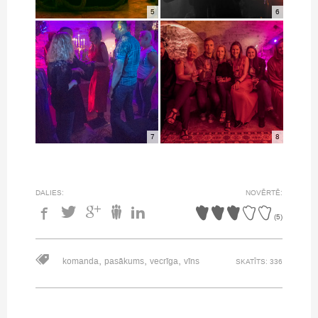
5
6
7
8
DALIES:
NOVĒRTĒ:
(
5
)
,
,
,
komanda
pasākums
vecrīga
vīns
SKATĪTS: 336