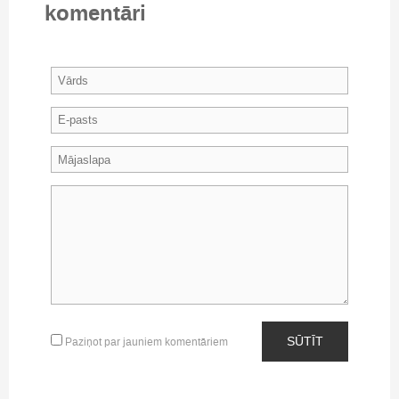
komentāri
SŪTĪT
Paziņot par jauniem komentāriem