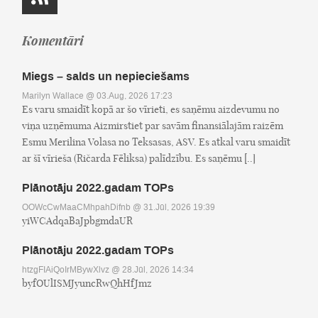
Komentāri
Miegs – salds un nepieciešams
Marilyn Wallace
@ 03.Aug, 2026 17:23
Es varu smaidīt kopā ar šo vīrieti, es saņēmu aizdevumu no
viņa uzņēmuma Aizmirstiet par savām finansiālajām raizēm
Esmu Merilina Volasa no Teksasas, ASV. Es atkal varu smaidīt
ar šī vīrieša (Ričarda Fēliksa) palīdzību. Es saņēmu [..]
Plānotāju 2022.gadam TOPs
OOWcCwMaaCMhpahDifnb
@ 31.Jūl, 2026 19:39
yiWCAdqaBaJpbgmdaUR
Plānotāju 2022.gadam TOPs
htzgFIAiQoIrMBywXlvz
@ 28.Jūl, 2026 14:34
byfOUlISMJyuncRwQhHfJmz