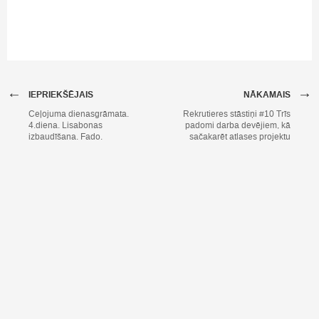
←
→
IEPRIEKŠĒJAIS
NĀKAMAIS
Ceļojuma dienasgrāmata.
Rekrutieres stāstiņi #10 Trīs
4.diena. Lisabonas
padomi darba devējiem, kā
izbaudīšana. Fado.
sačakarēt atlases projektu