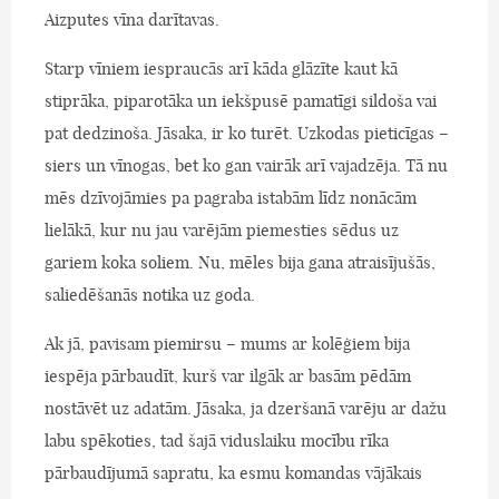
Aizputes vīna darītavas.
Starp vīniem iespraucās arī kāda glāzīte kaut kā
stiprāka, piparotāka un iekšpusē pamatīgi sildoša vai
pat dedzinoša. Jāsaka, ir ko turēt. Uzkodas pieticīgas –
siers un vīnogas, bet ko gan vairāk arī vajadzēja. Tā nu
mēs dzīvojāmies pa pagraba istabām līdz nonācām
lielākā, kur nu jau varējām piemesties sēdus uz
gariem koka soliem. Nu, mēles bija gana atraisījušās,
saliedēšanās notika uz goda.
Ak jā, pavisam piemirsu – mums ar kolēģiem bija
iespēja pārbaudīt, kurš var ilgāk ar basām pēdām
nostāvēt uz adatām. Jāsaka, ja dzeršanā varēju ar dažu
labu spēkoties, tad šajā viduslaiku mocību rīka
pārbaudījumā sapratu, ka esmu komandas vājākais