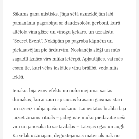
Sākums gana mistisks. Jāņa sētā uzmeklējām labi
pamanāmu pagrabiņu ar daudzsološu ģerboni, kurā
attēlota vīna glāze un vīnogu ķekars, un uzrakstu
“Secret Event”. Nokāpām pa pagraba kāpnēm un
pieklauvējām pie ārdurvīm. Noskanēja slēģi un mūs
sagaidīt iznāca vīrs mūka ietērpā. Apjautājies, vai mēs
esam tie, kuri vēlas iestāties vīnu brālībā, veda mūs
iekšā.
Ienākot bija wow efekts no noformējuma, sārtās
dūmakas, kurai cauri spraucās krāsaini gaismas stari
un uzreiz radīja īpašu noskaņu. Lai iestātos brālībā bija
jāiziet zināms rituāls – jādegustē mūku piedāvātie seši
vīni un jānosaka to sastāvdaļas – Latvijas ogas un augļi.
Kā vēlāk uzzinājām, degustējamais materiāls nāk no