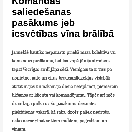
Komandas
saliedēšanas
pasākums jeb
iesvētības vīna brālībā
Ja meklē kaut ko neparastu priekš maza kolektīva vai
komandas pasākuma, tad tas kopš jūnija atrodams
tepat Vecrīgas sirdī Jāņa sētā. Vienīgais te ir viss pa
nopietno, auto un citus braucamlīdzekļus vislabāk
atstāt mājās un nākamajā dienā neieplānot, piemēram,
tikšanos ar klientu vai komandējumu. Tāpēc arī mēs
draudzīgā pulkā uz šo pasākumu devāmies
piektdienas vakarā, kā saka, drošs paliek nedrošs,
neko nevar zināt ar tiem mūkiem, pagrabiem un
vīniem.