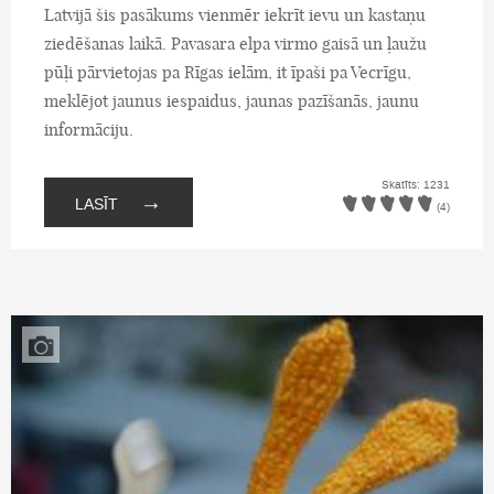
Latvijā šis pasākums vienmēr iekrīt ievu un kastaņu
ziedēšanas laikā. Pavasara elpa virmo gaisā un ļaužu
pūļi pārvietojas pa Rīgas ielām, it īpaši pa Vecrīgu,
meklējot jaunus iespaidus, jaunas pazīšanās, jaunu
informāciju.
Skatīts: 1231
→
LASĪT
(4)