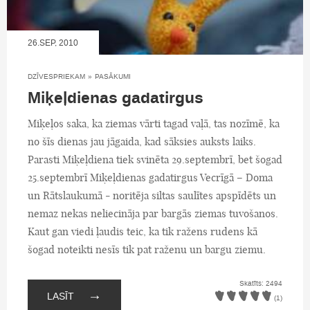
26.SEP, 2010
DZĪVESPRIEKAM
»
PASĀKUMI
Miķeļdienas gadatirgus
Miķeļos saka, ka ziemas vārti tagad vaļā, tas nozīmē, ka
no šīs dienas jau jāgaida, kad sāksies auksts laiks.
Parasti Miķeļdiena tiek svinēta 29.septembrī, bet šogad
25.septembrī Miķeļdienas gadatirgus Vecrīgā – Doma
un Rātslaukumā - noritēja siltas saulītes apspīdēts un
nemaz nekas neliecināja par bargās ziemas tuvošanos.
Kaut gan viedi ļaudis teic, ka tik ražens rudens kā
šogad noteikti nesīs tik pat raženu un bargu ziemu.
Skatīts: 2494
→
LASĪT
(1)