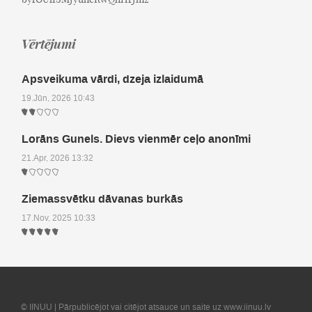
Vērtējumi
Apsveikuma vārdi, dzeja izlaidumā
19.Jūn, 2026 10:43
Lorāns Gunels. Dievs vienmēr ceļo anonīmi
21.Apr, 2026 13:32
Ziemassvētku dāvanas burkās
17.Nov, 2025 10:33
© IINUU | Pārpublicējot vai citējot atsauce un saite uz www.iinuu.lv