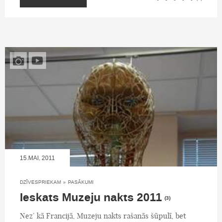
15.MAI, 2011
DZĪVESPRIEKAM
»
PASĀKUMI
Ieskats Muzeju nakts 2011
(3)
Nez’ kā Francijā, Muzeju nakts rašanās šūpulī, bet