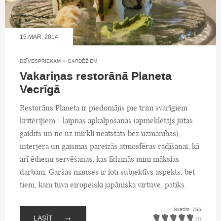
15.MAR, 2014
DZĪVESPRIEKAM
»
GARDĒŽIEM
Vakariņas restorānā Planeta
Vecrīgā
Restorāns Planeta ir piedomājis pie trim svarīgiem
kritērijiem - laipnas apkalpošanas (apmeklētājs jūtas
gaidīts un ne uz mirkli neatstāts bez uzmanības),
interjera un gaismas pareizās atmosfēras radīšanai, kā
arī ēdienu servēšanas, kas līdzinās mini mākslas
darbam. Garšas nianses ir ļoti subjektīvs aspekts, bet
tiem, kam tuva eiropeiski japāniska virtuve, patiks.
Skatīts: 755
→
LASĪT
(7)