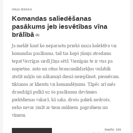
IINUU IESAKA
Komandas saliedēšanas
pasākums jeb iesvētības vīna
brālībā
(1)
Ja meklē kaut ko neparastu priekš maza kolektīva vai
komandas pasākuma, tad tas kopš jūnija atrodams
tepat Vecrīgas sirdī Jāņa sētā. Vienīgais te ir viss pa
nopietno, auto un citus braucamlīdzekļus vislabāk
atstāt mājās un nākamajā dienā neieplānot, piemēram,
tikšanos ar klientu vai komandējumu. Tāpēc arī mēs
draudzīgā pulkā uz šo pasākumu devāmies
piektdienas vakarā, kā saka, drošs paliek nedrošs,
neko nevar zināt ar tiem mūkiem, pagrabiem un
vīniem.
Skatīts: 336