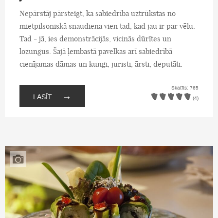
Nepārstāj pārsteigt, ka sabiedrība uztrūkstas no
mietpilsoniskā snaudiena vien tad, kad jau ir par vēlu.
Tad - jā, ies demonstrācijās, vicinās dūrītes un
lozungus. Šajā ļembastā pavelkas arī sabiedrībā
cienījamas dāmas un kungi, juristi, ārsti, deputāti.
Skatīts: 765
→
LASĪT
(4)