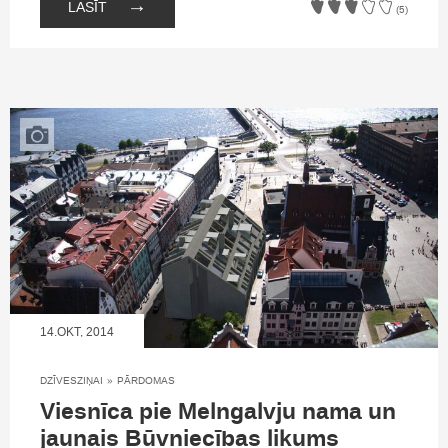
→
LASĪT
(5)
14.OKT, 2014
DZĪVESZIŅAI
»
PĀRDOMAS
Viesnīca pie Melngalvju nama un
jaunais Būvniecības likums