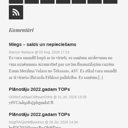
Komentāri
Miegs – salds un nepieciešams
Marilyn Wallace
@ 03.Aug, 2026 17:23
Es varu smaidīt kopā ar šo vīrieti, es saņēmu aizdevumu no
viņa uzņēmuma Aizmirstiet par savām finansiālajām raizēm
Esmu Merilina Volasa no Teksasas, ASV. Es atkal varu smaidīt
ar šī vīrieša (Ričarda Fēliksa) palīdzību. Es saņēmu [..]
Plānotāju 2022.gadam TOPs
OOWcCwMaaCMhpahDifnb
@ 31.Jūl, 2026 19:39
yiWCAdqaBaJpbgmdaUR
Plānotāju 2022.gadam TOPs
htzgFIAiQoIrMBywXlvz
@ 28.Jūl, 2026 14:34
byfOUlISMJyuncRwQhHfJmz