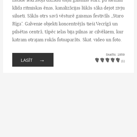
klīda ritmiskas ēnas, kanalizācijas lūkās sāka dejot zivju
silueti. Sākās otrs savā vēsturē gaismas festivāls „Staro
Rīga”. Galvenie objekti koncentrējās tieši Vecrīgā un
pilsētas centrā, tāpēc ielas bija pilnas ar cilvēkiem, kur
katram otrajam rokās fotoaparāts. Skat. video un foto.
Skatīts: 1859
→
LASĪT
(1)