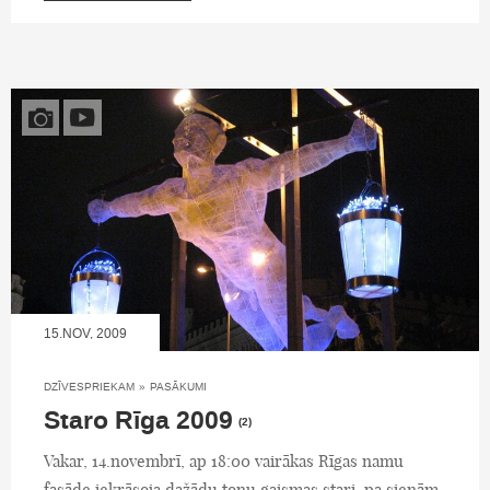
15.NOV, 2009
DZĪVESPRIEKAM
»
PASĀKUMI
Staro Rīga 2009
(2)
Vakar, 14.novembrī, ap 18:00 vairākas Rīgas namu
fasāde iekrāsoja dažādu toņu gaismas stari, pa sienām