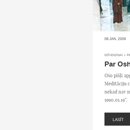
08.JAN, 2009
DZĪVESZIŅAI
»
P
Par Osh
Ošo pīšļi ap
Meditāciju 
nekad nav mi
1990.01.19”.
LASĪT