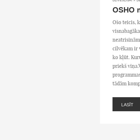
DZĪVESZIŅAI
»
D
OSHO m
Ošo teicis, k
visnabagākai
neatrisinām
cilvēkam ir 
ko kļūt. Kuru
priekš viņa.
programmas 
tādām kompā
LASĪT