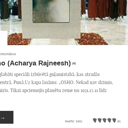
ERSONĪBAS
o (Acharya Rajneesh)
(4)
glabāti speciāli izbūvētā guļamistabā, kas atradās
centrā, Punā.Uz kapa lasāms: „OSHO. Nekad nav dzimis,
ris. Tikai apciemojis planētu zeme no 1931.12.11 līdz
→
Skatīts: 3491
(9)