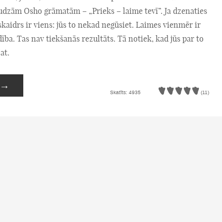
udzām Osho grāmatām – „Prieks – laime tevī”. Ja dzenaties
skaidrs ir viens: jūs to nekad negūsiet. Laimes vienmēr ir
ība. Tas nav tiekšanās rezultāts. Tā notiek, kad jūs par to
at.
→
Skatīts: 4935
(11)