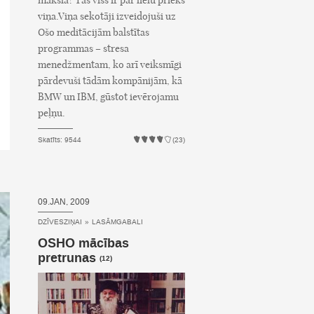
māksla? Tas viss ir par lielu priekš
viņa.Viņa sekotāji izveidojuši uz
Ošo meditācijām balstītas
programmas – stresa
menedžmentam, ko arī veiksmīgi
pārdevuši tādām kompānijām, kā
BMW un IBM, gūstot ievērojamu
peļņu.
Skatīts: 9544
(23)
09.JAN, 2009
DZĪVESZIŅAI
»
LASĀMGABALI
OSHO mācības
pretrunas
(12)