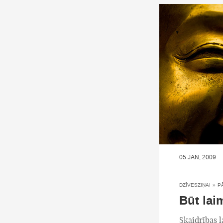
05.JAN, 2009
DZĪVESZIŅAI
»
P
Būt la
Skaidrības l