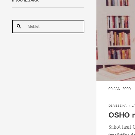
IINUU IESAKA
09.JAN, 2009
DZĪVESZIŅAI
»
L
OSHO m
Sākot lasīt 