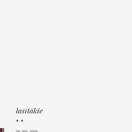
lasītākie
• •
06.JAN, 2009