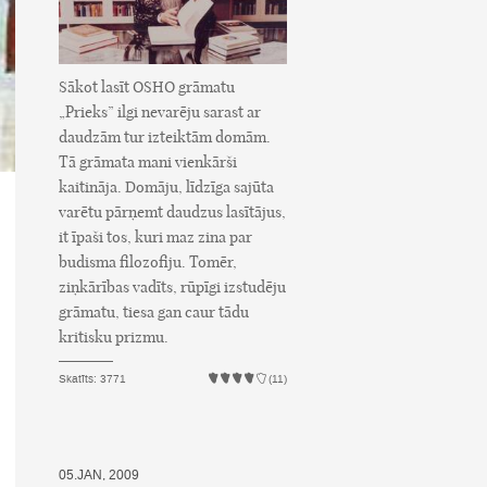
Sākot lasīt OSHO grāmatu
„Prieks” ilgi nevarēju sarast ar
daudzām tur izteiktām domām.
Tā grāmata mani vienkārši
kaitināja. Domāju, līdzīga sajūta
varētu pārņemt daudzus lasītājus,
it īpaši tos, kuri maz zina par
budisma filozofiju. Tomēr,
ziņkārības vadīts, rūpīgi izstudēju
grāmatu, tiesa gan caur tādu
kritisku prizmu.
Skatīts: 3771
(11)
05.JAN, 2009