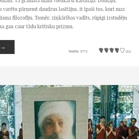
omām. Tā grāmata mani vienkārši kaitināja. Domāju,
ta varētu pārņemt daudzus lasītājus, it īpaši tos, kuri maz
isma filozofiju. Tomēr, ziņkārības vadīts, rūpīgi izstudēju
sa gan caur tādu kritisku prizmu.
→
Skatīts: 3771
(11)