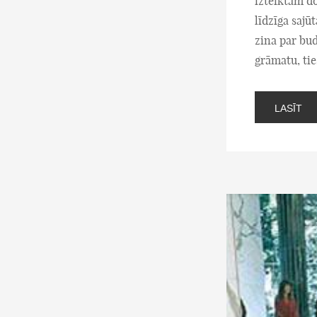
izteiktām d
līdzīga sajū
zina par bud
grāmatu, tie
LASĪT