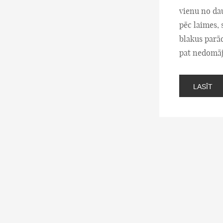
vienu no da
pēc laimes, 
blakus parād
pat nedomāj
LASĪT