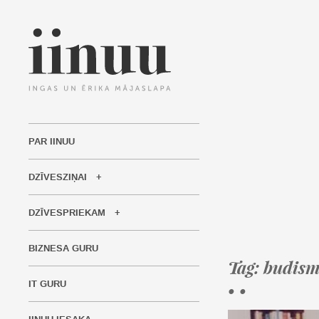
PAR IINUU
DZĪVESZIŅAI
DZĪVESPRIEKAM
BIZNESA GURU
Tag: budis
IT GURU
• •