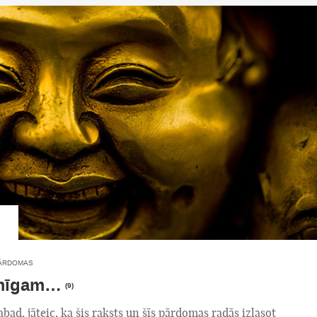
ĀRDOMAS
imīgam…
(9)
abad, jāteic, ka šis raksts un šīs pārdomas radās izlasot