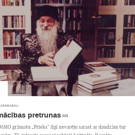
ASĀMGABALI
ācības pretrunas
(12)
OSHO grāmatu „Prieks” ilgi nevarēju sarast ar daudzām tur