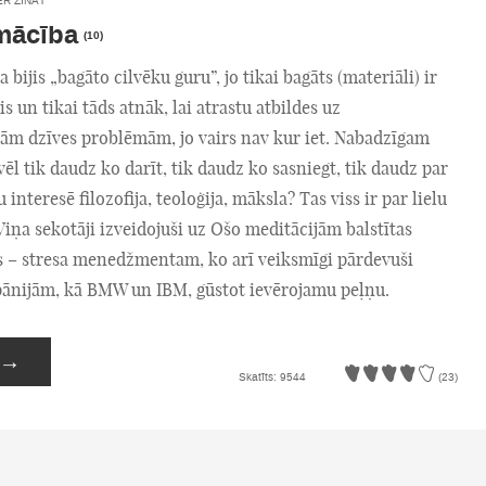
ER ZINĀT
ācība
(10)
a bijis „bagāto cilvēku guru”, jo tikai bagāts (materiāli) ir
s un tikai tāds atnāk, lai atrastu atbildes uz
ām dzīves problēmām, jo vairs nav kur iet. Nabadzīgam
vēl tik daudz ko darīt, tik daudz ko sasniegt, tik daudz par
 interesē filozofija, teoloģija, māksla? Tas viss ir par lielu
Viņa sekotāji izveidojuši uz Ošo meditācijām balstītas
– stresa menedžmentam, ko arī veiksmīgi pārdevuši
nijām, kā BMW un IBM, gūstot ievērojamu peļņu.
→
Skatīts: 9544
(23)