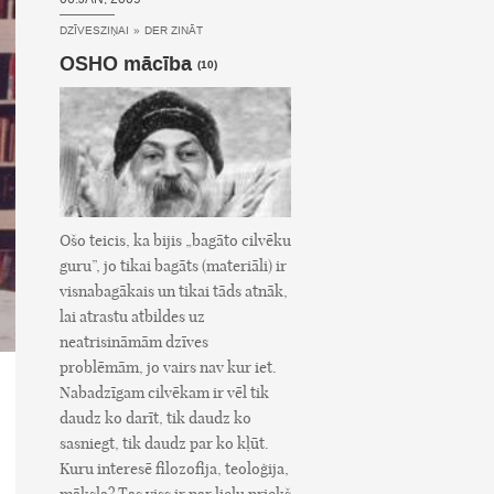
DZĪVESZIŅAI
»
DER ZINĀT
OSHO mācība
(10)
Ošo teicis, ka bijis „bagāto cilvēku
guru”, jo tikai bagāts (materiāli) ir
visnabagākais un tikai tāds atnāk,
lai atrastu atbildes uz
neatrisināmām dzīves
problēmām, jo vairs nav kur iet.
Nabadzīgam cilvēkam ir vēl tik
daudz ko darīt, tik daudz ko
sasniegt, tik daudz par ko kļūt.
Kuru interesē filozofija, teoloģija,