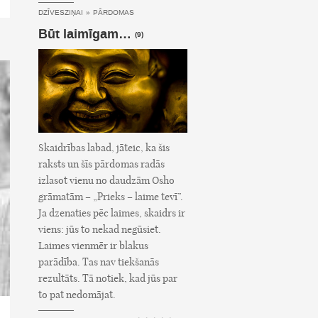
DZĪVESZIŅAI
»
PĀRDOMAS
Būt laimīgam…
(9)
Skaidrības labad, jāteic, ka šis
raksts un šīs pārdomas radās
izlasot vienu no daudzām Osho
grāmatām – „Prieks – laime tevī”.
Ja dzenaties pēc laimes, skaidrs ir
viens: jūs to nekad negūsiet.
Laimes vienmēr ir blakus
parādība. Tas nav tiekšanās
rezultāts. Tā notiek, kad jūs par
to pat nedomājat.