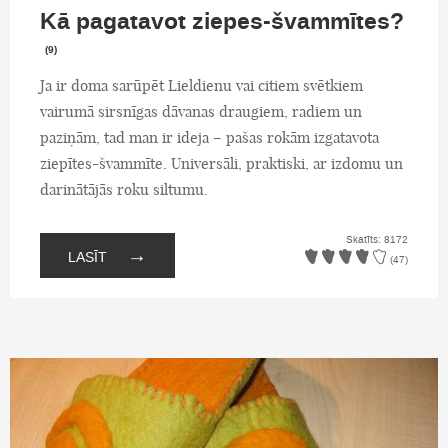
Kā pagatavot ziepes-švammītes?
(9)
Ja ir doma sarūpēt Lieldienu vai citiem svētkiem
vairumā sirsnīgas dāvanas draugiem, radiem un
paziņām, tad man ir ideja – pašas rokām izgatavota
ziepītes-švammīte. Universāli, praktiski, ar izdomu un
darinātājās roku siltumu.
Skatīts: 8172
→
LASĪT
(47)