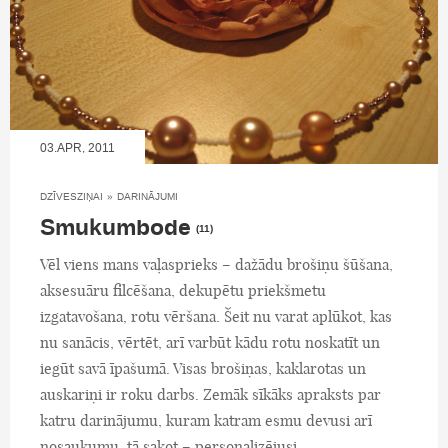
03.APR, 2011
DZĪVESZIŅAI
»
DARINĀJUMI
Smukumbode
(11)
Vēl viens mans vaļasprieks – dažādu brošiņu šūšana,
aksesuāru filcēšana, dekupētu priekšmetu
izgatavošana, rotu vēršana. Šeit nu varat aplūkot, kas
nu sanācis, vērtēt, arī varbūt kādu rotu noskatīt un
iegūt savā īpašumā. Visas brošiņas, kaklarotas un
auskariņi ir roku darbs. Zemāk sīkāks apraksts par
katru darinājumu, kuram katram esmu devusi arī
nosaukumu, tā sakot – personalizējusi.