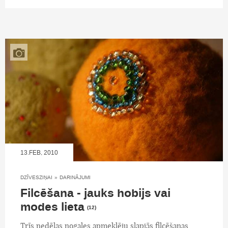
13.FEB, 2010
DZĪVESZIŅAI
»
DARINĀJUMI
Filcēšana - jauks hobijs vai
modes lieta
(12)
Trīs nedēļas nogales apmeklēju slapjās filcēšanas