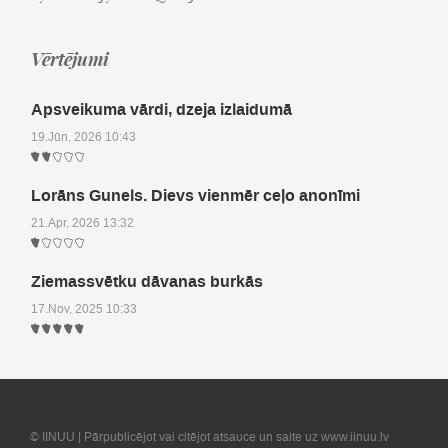
Vērtējumi
Apsveikuma vārdi, dzeja izlaidumā
19.Jūn, 2026 10:43
Lorāns Gunels. Dievs vienmēr ceļo anonīmi
21.Apr, 2026 13:32
Ziemassvētku dāvanas burkās
17.Nov, 2025 10:33
© IINUU | Pārpublicējot vai citējot atsauce un saite uz www.iinuu.lv