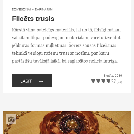
DZĪVESZIŅAI
»
DARINĀJUMI
Filcēts trusis
Kārstā vilna pateicīgs materiāls, lai no tā, līdzīgi mālam
vai citam tikpat padevīgam materiālam, varētu izveidot
jebkuras formas mīļlietiņas. Šoreiz sausās filcēšanas
tehnikā veidoju raženu trusi ar nozīmi, par kuru
pastāstīšu tuvākajā laikā, lai saglabātos neliela intriga.
Skatīts: 2036
→
LASĪT
(21)