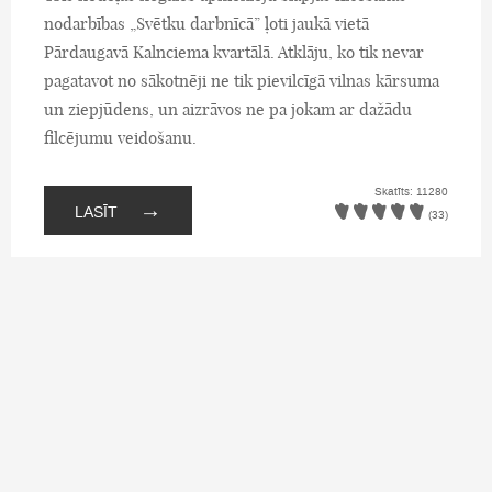
nodarbības „Svētku darbnīcā” ļoti jaukā vietā
Pārdaugavā Kalnciema kvartālā. Atklāju, ko tik nevar
pagatavot no sākotnēji ne tik pievilcīgā vilnas kārsuma
un ziepjūdens, un aizrāvos ne pa jokam ar dažādu
filcējumu veidošanu.
Skatīts: 11280
→
LASĪT
(33)