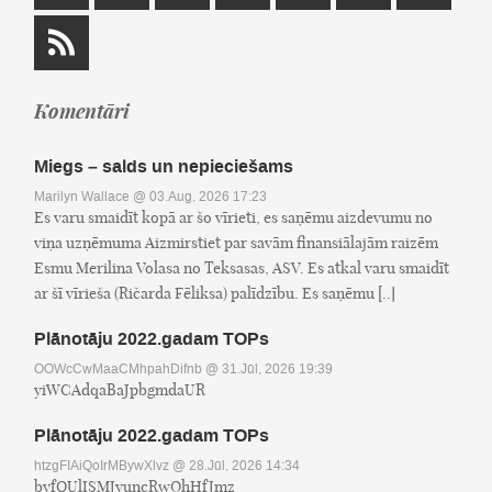
Komentāri
Miegs – salds un nepieciešams
Marilyn Wallace
@ 03.Aug, 2026 17:23
Es varu smaidīt kopā ar šo vīrieti, es saņēmu aizdevumu no
viņa uzņēmuma Aizmirstiet par savām finansiālajām raizēm
Esmu Merilina Volasa no Teksasas, ASV. Es atkal varu smaidīt
ar šī vīrieša (Ričarda Fēliksa) palīdzību. Es saņēmu [..]
Plānotāju 2022.gadam TOPs
OOWcCwMaaCMhpahDifnb
@ 31.Jūl, 2026 19:39
yiWCAdqaBaJpbgmdaUR
Plānotāju 2022.gadam TOPs
htzgFIAiQoIrMBywXlvz
@ 28.Jūl, 2026 14:34
byfOUlISMJyuncRwQhHfJmz