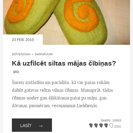
23.FEB, 2010
DZĪVESZIŅAI
»
DARINĀJUMI
Kā uzfilcēt siltas mājas čībiņas?
(21)
Šoreiz izstāstīšu un parādīšu, kā var pašas rokām
dabūt gatavas veltas vilnas čībiņas. Manuprāt, tādas
čībiņas noder gan šļūkāšanai pašai pa māju, gan
dāvanai, piemēram, vecmammai Lieldienās.
Skatīts: 13093
→
LASĪT
(211)