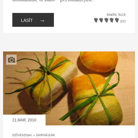
Skatīts: 5416
→
LASĪT
(22)
21.MAR, 2010
DZĪVESZIŅAI
»
DARINĀJUMI