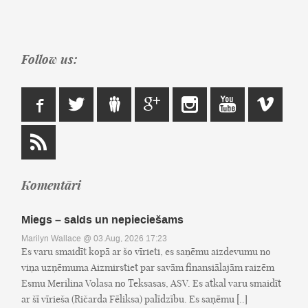
Follow us:
Komentāri
Miegs – salds un nepieciešams
Marilyn Wallace
@ 03.Aug, 2026 17:23
Es varu smaidīt kopā ar šo vīrieti, es saņēmu aizdevumu no
viņa uzņēmuma Aizmirstiet par savām finansiālajām raizēm
Esmu Merilina Volasa no Teksasas, ASV. Es atkal varu smaidīt
ar šī vīrieša (Ričarda Fēliksa) palīdzību. Es saņēmu [..]