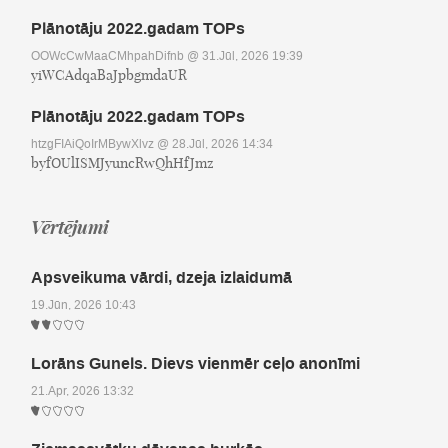
Plānotāju 2022.gadam TOPs
OOWcCwMaaCMhpahDifnb
@ 31.Jūl, 2026 19:39
yiWCAdqaBaJpbgmdaUR
Plānotāju 2022.gadam TOPs
htzgFIAiQoIrMBywXlvz
@ 28.Jūl, 2026 14:34
byfOUlISMJyuncRwQhHfJmz
Vērtējumi
Apsveikuma vārdi, dzeja izlaidumā
19.Jūn, 2026 10:43
Lorāns Gunels. Dievs vienmēr ceļo anonīmi
21.Apr, 2026 13:32