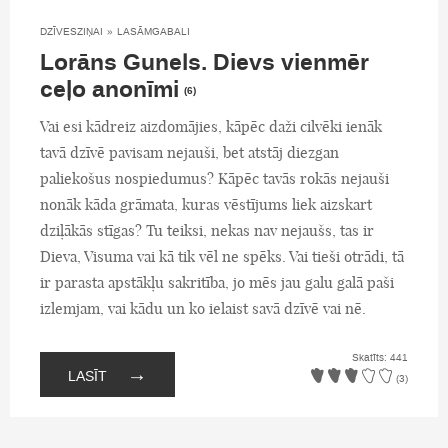
DZĪVESZIŅAI
»
LASĀMGABALI
Lorāns Gunels. Dievs vienmēr
ceļo anonīmi
(6)
Vai esi kādreiz aizdomājies, kāpēc daži cilvēki ienāk
tavā dzīvē pavisam nejauši, bet atstāj diezgan
paliekošus nospiedumus? Kāpēc tavās rokās nejauši
nonāk kāda grāmata, kuras vēstījums liek aizskart
dziļākās stīgas? Tu teiksi, nekas nav nejaušs, tas ir
Dieva, Visuma vai kā tik vēl ne spēks. Vai tieši otrādi, tā
ir parasta apstākļu sakritība, jo mēs jau galu galā paši
izlemjam, vai kādu un ko ielaist savā dzīvē vai nē.
Skatīts: 441
→
LASĪT
(3)