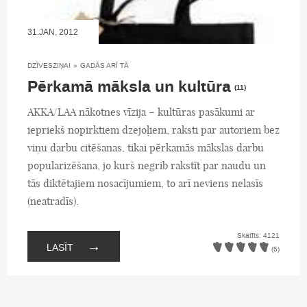
31.JAN, 2012
DZĪVESZIŅAI
»
GADĀS ARĪ TĀ
Pērkamā māksla un kultūra
(11)
AKKA/LAA nākotnes vīzija – kultūras pasākumi ar
iepriekš nopirktiem dzejoļiem, raksti par autoriem bez
viņu darbu citēšanas, tikai pērkamās mākslas darbu
popularizēšana, jo kurš negrib rakstīt par naudu un
tās diktētajiem nosacījumiem, to arī neviens nelasīs
(neatradīs).
Skatīts: 4121
→
LASĪT
(5)