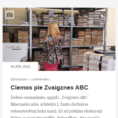
20.JŪN, 2012
DZĪVESZIŅAI
»
LASĀMGABALI
Ciemos pie Zvaigznes ABC
Šodien ciemojāmies apgāda „Zvaigznes ABC”
Biķernieku ielas arhitekta L.Šmita darbnīcas
rekonstruētajā koka namā, kā arī pabijām ekskursijā
blakus esošajā tipogrāfijā „Poligrāfists”. Bija iespēja