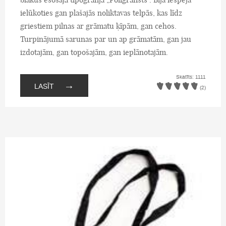
ielūkoties gan plašajās noliktavas telpās, kas līdz
griestiem pilnas ar grāmatu ķīpām, gan cehos.
Turpinājumā sarunas par un ap grāmatām, gan jau
izdotajām, gan topošajām, gan ieplānotajām.
Skatīts: 1111
→
LASĪT
(2)