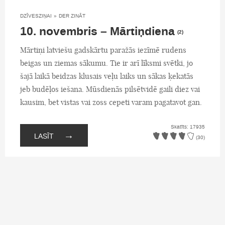
DZĪVESZIŅAI
»
DER ZINĀT
10. novembris – Mārtiņdiena
(2)
Mārtiņi latviešu gadskārtu paražās iezīmē rudens
beigas un ziemas sākumu. Tie ir arī līksmi svētki, jo
šajā laikā beidzas klusais veļu laiks un sākas ķekatās
jeb budēļos iešana. Mūsdienās pilsētvidē gaili diez vai
kausim, bet vistas vai zoss cepeti varam pagatavot gan.
Skatīts: 17935
→
LASĪT
(30)