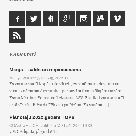
Komentāri
Miegs – salds un nepieciešams
Marilyn Wallace
@ 03.Aug, 2026 17:23
Es varu smaidīt kopā ar šo vīrieti, es saņēmu aizdevumu no
viņa uzņēmuma Aizmirstiet par savām finansiālajām raizēm
Esmu Merilina Volasa no Teksasas, ASV. Es atkal varu smaidīt
ar šī vīrieša (Ričarda Fēliksa) palīdzību. Es saņēmu [..]
Plānotāju 2022.gadam TOPs
OOWcCwMaaCMhpahDifnb
@ 31.Jūl, 2026 19:39
yiWCAdqaBaJpbgmdaUR