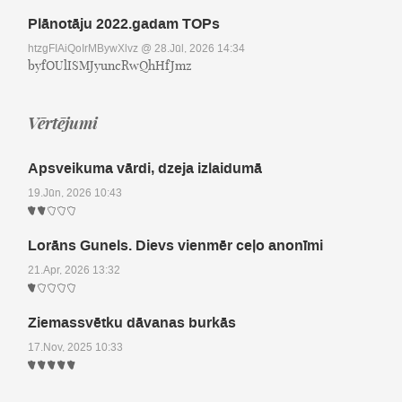
Plānotāju 2022.gadam TOPs
htzgFIAiQoIrMBywXlvz
@ 28.Jūl, 2026 14:34
byfOUlISMJyuncRwQhHfJmz
Vērtējumi
Apsveikuma vārdi, dzeja izlaidumā
19.Jūn, 2026 10:43
Lorāns Gunels. Dievs vienmēr ceļo anonīmi
21.Apr, 2026 13:32
Ziemassvētku dāvanas burkās
17.Nov, 2025 10:33