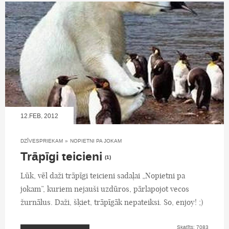
12.FEB, 2012
DZĪVESPRIEKAM
»
NOPIETNI PA JOKAM
Trāpīgi teicieni
(1)
Lūk, vēl daži trāpīgi teicieni sadaļai „Nopietni pa
jokam”, kuriem nejauši uzdūros, pārlapojot vecos
žurnālus. Daži, šķiet, trāpīgāk nepateiksi. So, enjoy! ;)
Skatīts: 7083