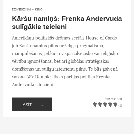
DZĪVESZIŅAI
»
KINO
Kāršu namiņš: Frenka Andervuda
sulīgākie teicieni
Amerikāņu politiskās drāmas seriāls House of Cards
jeb Kāršu namiņš pilns nežēlīga pragmatisma,
manipulēšanas, jebkuru vispārcilvēcisko vai reliģisko
vērtību ignorēšanas, bet arī globālas stratēģiskas
domāšanas un sulīgu izteicienu pilns. Te būs galvenā
varoņa ASV Demokrātiskā partijas politiķa Frenka
Andervuda izteicieni.
Skatīts: 360
→
LASĪT
(1)