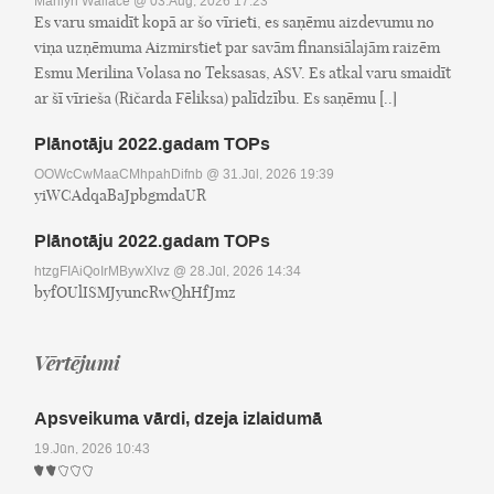
Marilyn Wallace
@ 03.Aug, 2026 17:23
Es varu smaidīt kopā ar šo vīrieti, es saņēmu aizdevumu no
viņa uzņēmuma Aizmirstiet par savām finansiālajām raizēm
Esmu Merilina Volasa no Teksasas, ASV. Es atkal varu smaidīt
ar šī vīrieša (Ričarda Fēliksa) palīdzību. Es saņēmu [..]
Plānotāju 2022.gadam TOPs
OOWcCwMaaCMhpahDifnb
@ 31.Jūl, 2026 19:39
yiWCAdqaBaJpbgmdaUR
Plānotāju 2022.gadam TOPs
htzgFIAiQoIrMBywXlvz
@ 28.Jūl, 2026 14:34
byfOUlISMJyuncRwQhHfJmz
Vērtējumi
Apsveikuma vārdi, dzeja izlaidumā
19.Jūn, 2026 10:43