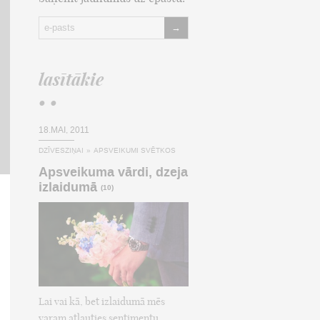
→
lasītākie
• •
18.MAI, 2011
DZĪVESZIŅAI
»
APSVEIKUMI SVĒTKOS
Apsveikuma vārdi, dzeja
izlaidumā
(10)
Lai vai kā, bet izlaidumā mēs
varam atļauties sentimentu,