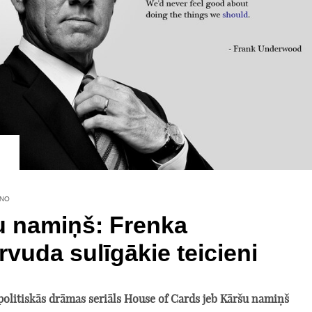
INO
u namiņš: Frenka
vuda sulīgākie teicieni
olitiskās drāmas seriāls House of Cards jeb Kāršu namiņš