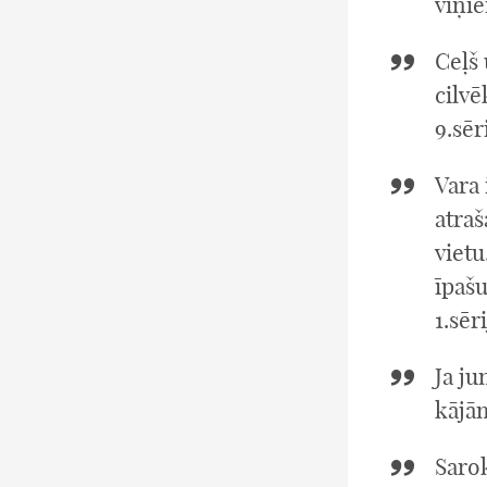
viņie
Ceļš 
cilv
9.sēr
Vara 
atraš
vietu
īpašu
1.sēri
Ja ju
kājām
Sarok