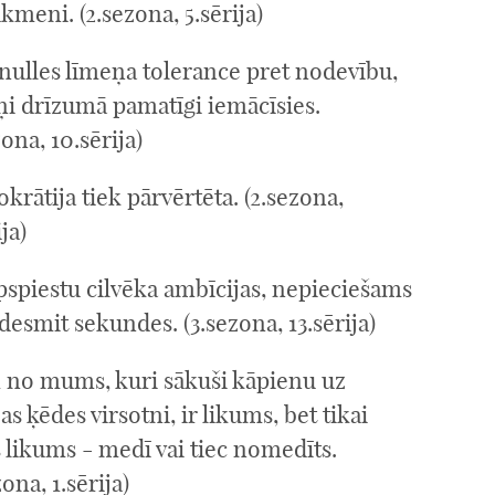
akmeni. (2.sezona, 5.sērija)
nulles līmeņa tolerance pret nodevību,
ņi drīzumā pamatīgi iemācīsies.
zona, 10.sērija)
rātija tiek pārvērtēta. (2.sezona,
ja)
pspiestu cilvēka ambīcijas, nepieciešams
 desmit sekundes. (3.sezona, 13.sērija)
 no mums, kuri sākuši kāpienu uz
as ķēdes virsotni, ir likums, bet tikai
 likums - medī vai tiec nomedīts.
zona, 1.sērija)