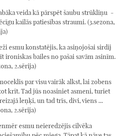
abāka veida kā pārspēt šaubu strūkliņu -
ēcīgu kailās patiesības straumi. (3.sezona,
ija)
eži esmu konstatējis, ka asiņojošai sirdij
t ironiskas bailes no pašai savām asinīm.
zona, 2.sērija)
oceklis par visu vairāk alkst, lai zobens
ot krīt. Tad jūs noasiniet asmeni, turiet
reizajā leņķi, un tad trīs, divi, viens ...
zona, 2.sērija)
ienmēr esmu neieredzējis cilvēka
eciešamību pēc miega. Tāpat kā nāve tas