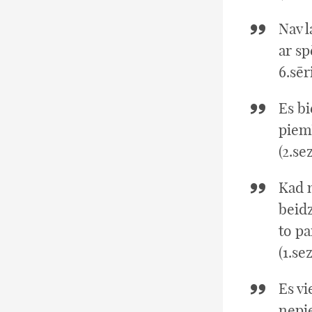
Nav l
ar sp
6.sēr
Es bi
piemī
(2.se
Kad m
beidz
to pa
(1.se
Es v
nepi