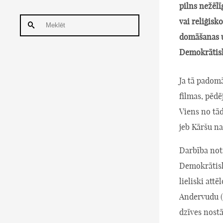
pilns nežēl
vai reliģisk
domāšanas u
Demokrātiskā
Ja tā padomā
filmas, pēdē
Viens no tā
jeb Kāršu na
Darbība not
Demokrātisk
lieliski attē
Andervudu (
dzīves nostā