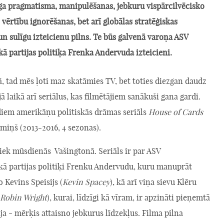
īga pragmatisma, manipulēšanas, jebkuru vispārcilvēcisko
o vērtību ignorēšanas, bet arī globālas stratēģiskas
n sulīgu izteicienu pilns. Te būs galvenā varoņa ASV
 partijas politiķa Frenka Andervuda izteicieni.
, tad mēs ļoti maz skatāmies TV, bet toties diezgan daudz
jā laikā arī seriālus, kas filmētājiem sanākuši gana gardi.
diem amerikāņu politiskās drāmas seriāls
House of Cards
miņš (2013-2016, 4 sezonas).
iek mūsdienās Vašingtonā. Seriāls ir par ASV
ā partijas politiķi Frenku Andervudu, kuru manuprāt
lo Kevins Speisijs (
Kevin Spacey
), kā arī viņa sievu Klēru
Robin Wright
), kurai, līdzīgi kā vīram, ir apzināti pieņemtā
ja - mērķis attaisno jebkurus līdzekļus. Filma pilna