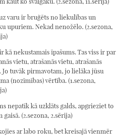
m kaut ko svaigāku. (2.sezona, 11.sērija)
uz varu ir bruģēts no liekulības un
ēku upuriem. Nekad nenožēlo. (2.sezona,
ija)
ir kā nekustamais īpašums. Tas viss ir par
anās vietu, atrašanās vietu, atrašanās
. Jo tuvāk pirmavotam, jo lielāka jūsu
ma (nozīmības) vērtība. (1.sezona,
ja)
ms nepatīk kā uzklāts galds, apgrieziet to
 gaisā. (2.sezona, 2.sērija)
ojies ar labo roku, bet kreisajā vienmēr