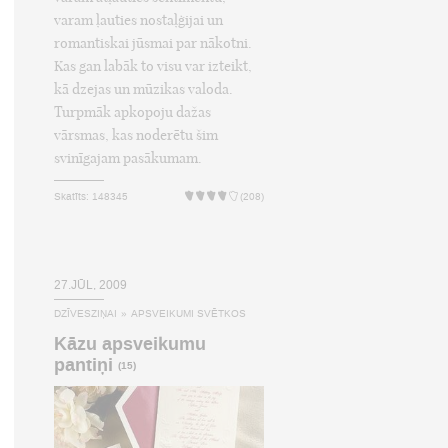
varam ļauties nostaļģijai un
romantiskai jūsmai par nākotni.
Kas gan labāk to visu var izteikt,
kā dzejas un mūzikas valoda.
Turpmāk apkopoju dažas
vārsmas, kas noderētu šim
svinīgajam pasākumam.
Skatīts: 148345
(208)
27.JŪL, 2009
DZĪVESZIŅAI
»
APSVEIKUMI SVĒTKOS
Kāzu apsveikumu
pantiņi
(15)