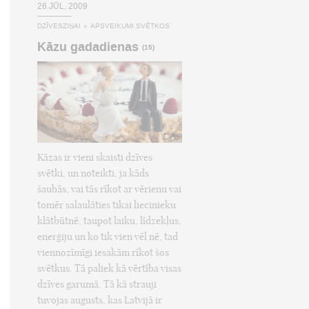
26.JŪL, 2009
DZĪVESZIŅAI
»
APSVEIKUMI SVĒTKOS
Kāzu gadadienas
(15)
Kāzas ir vieni skaisti dzīves
svētki, un noteikti, ja kāds
šaubās, vai tās rīkot ar vērienu vai
tomēr salaulāties tikai liecinieku
klātbūtnē, taupot laiku, līdzekļus,
enerģiju un ko tik vien vēl nē, tad
viennozīmīgi iesakām rīkot šos
svētkus. Tā paliek kā vērtība visas
dzīves garumā. Tā kā strauji
tuvojas augusts, kas Latvijā ir