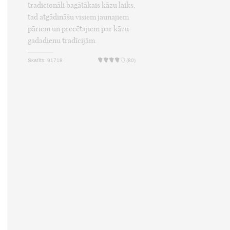
tradicionāli bagātākais kāzu laiks,
tad atgādināšu visiem jaunajiem
pāriem un precētajiem par kāzu
gadadienu tradīcijām.
Skatīts: 91718
(80)