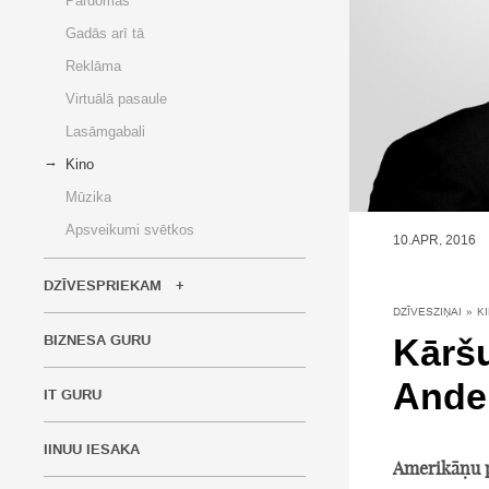
Pārdomas
Gadās arī tā
Reklāma
Virtuālā pasaule
Lasāmgabali
Kino
Mūzika
Apsveikumi svētkos
10.APR, 2016
DZĪVESPRIEKAM
DZĪVESZIŅAI
»
K
Kārš
BIZNESA GURU
Ander
IT GURU
IINUU IESAKA
Amerikāņu p