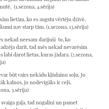
utē. (1.sezona, 4.sērija)
sām lietām, ko es augstu vērtēju dzīvē,
kumi nav starp tām. (1.sezona, 13.sērija)
ēs nekad neesam darījuši to, ko
jadzēja darīt, tad mēs nekad nevarēsim
es labi darot lietas, kuras jādara. (2.sezona,
ja)
var būt vairs nekādu kļūdainu soļu. Jo
āk kalnos, jo nodevīgāks ir ceļš.
zona, 3.sērija)
i svaiga gaļa, tad nogalini un pamet