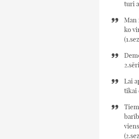
turi 
Man 
ko vi
(1.se
Demok
2.sēri
Lai a
tikai
Tiem
barīb
viens
(2.se