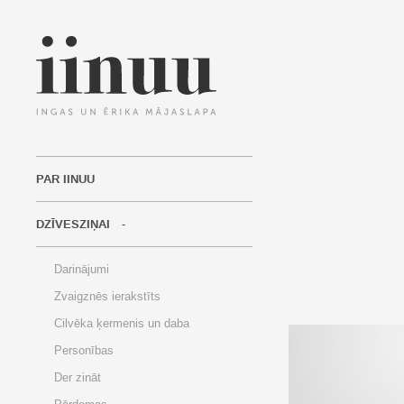
PAR IINUU
DZĪVESZIŅAI
Darinājumi
Zvaigznēs ierakstīts
Cilvēka ķermenis un daba
Personības
Der zināt