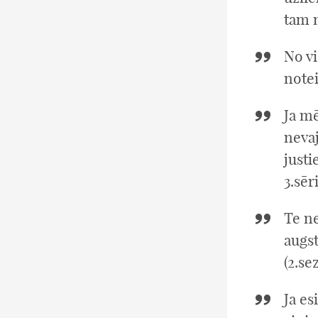
tam m
No vi
notei
Ja m
neva
justi
3.sēri
Te ne
augst
(2.se
Ja es