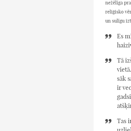
nežēlīga pr
reliģisko vē
un sulīgu iz
Es mī
haizi
Tā iz
vietā
sāk 
ir v
gads
atšķi
Tas i
uzlie