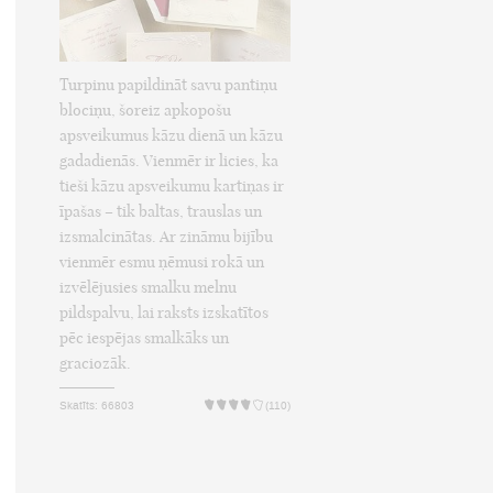
Turpinu papildināt savu pantiņu
blociņu, šoreiz apkopošu
apsveikumus kāzu dienā un kāzu
gadadienās. Vienmēr ir licies, ka
tieši kāzu apsveikumu kartiņas ir
īpašas – tik baltas, trauslas un
izsmalcinātas. Ar zināmu bijību
vienmēr esmu ņēmusi rokā un
izvēlējusies smalku melnu
pildspalvu, lai raksts izskatītos
pēc iespējas smalkāks un
graciozāk.
Skatīts: 66803
(110)