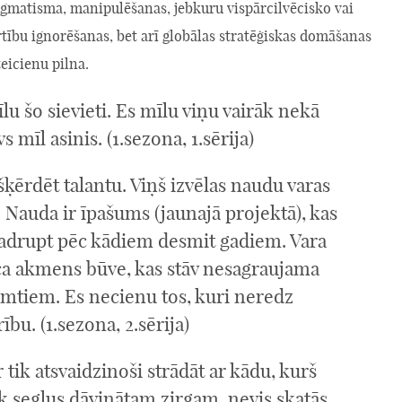
agmatisma, manipulēšanas, jebkuru vispārcilvēcisko vai
rtību ignorēšanas, bet arī globālas stratēģiskas domāšanas
teicienu pilna.
lu šo sievieti. Es mīlu viņu vairāk nekā
vs mīl asinis. (1.sezona, 1.sērija)
šķērdēt talantu. Viņš izvēlas naudu varas
. Nauda ir īpašums (jaunajā projektā), kas
sadrupt pēc kādiem desmit gadiem. Vara
eca akmens būve, kas stāv nesagraujama
imtiem. Es necienu tos, kuri neredz
rību. (1.sezona, 2.sērija)
r tik atsvaidzinoši strādāt ar kādu, kurš
k seglus dāvinātam zirgam, nevis skatās