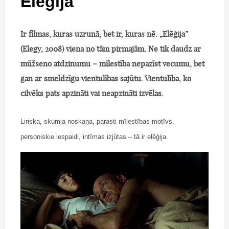
Elēģija
Ir filmas, kuras uzrunā, bet ir, kuras nē. „Elēģija”
(Elegy, 2008) viena no tām pirmajām. Ne tik daudz ar
mūžseno atdzinumu – mīlestība nepazīst vecumu, bet
gan ar smeldzīgu vientulības sajūtu. Vientulība, ko
cilvēks pats apzināti vai neapzināti izvēlas.
Liriska, skumja noskaņa, parasti mīlestības motīvs,
personiskie iespaidi, intīmas izjūtas – tā ir elēģija.