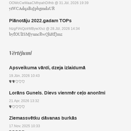
OOWcCwMaaCMhpahDifnb
@ 31.Jūl, 2026 19:39
yiWCAdqaBaJpbgmdaUR
Plānotāju 2022.gadam TOPs
htzgFIAiQoIrMBywXlvz
@ 28.Jūl, 2026 14:34
byfOUlISMJyuncRwQhHfJmz
Vērtējumi
Apsveikuma vārdi, dzeja izlaidumā
19.Jūn, 2026 10:43
Lorāns Gunels. Dievs vienmēr ceļo anonīmi
21.Apr, 2026 13:32
Ziemassvētku dāvanas burkās
17.Nov, 2025 10:33