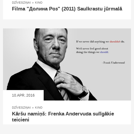
DZĪVESZIŅAI
»
KINO
Filma "Долина Роз" (2011) Saulkrastu jūrmalā
10.APR, 2016
DZĪVESZIŅAI
»
KINO
Kāršu namiņš: Frenka Andervuda sulīgākie
teicieni