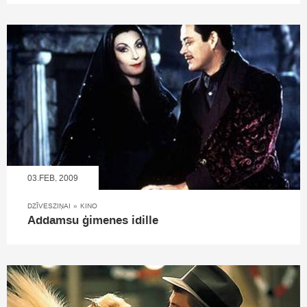
03.FEB, 2009
DZĪVESZIŅAI
»
KINO
Addamsu ģimenes idille