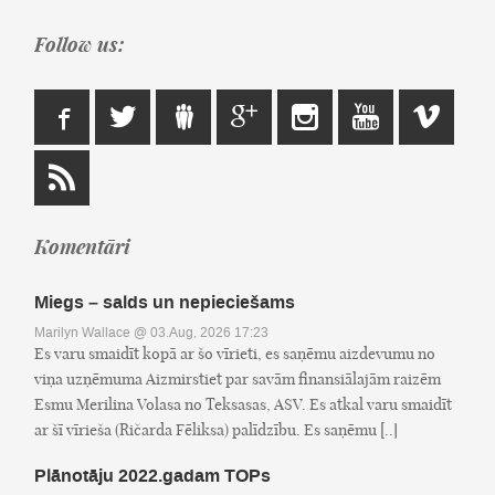
Follow us:
Komentāri
Miegs – salds un nepieciešams
Marilyn Wallace
@ 03.Aug, 2026 17:23
Es varu smaidīt kopā ar šo vīrieti, es saņēmu aizdevumu no
viņa uzņēmuma Aizmirstiet par savām finansiālajām raizēm
Esmu Merilina Volasa no Teksasas, ASV. Es atkal varu smaidīt
ar šī vīrieša (Ričarda Fēliksa) palīdzību. Es saņēmu [..]
Plānotāju 2022.gadam TOPs