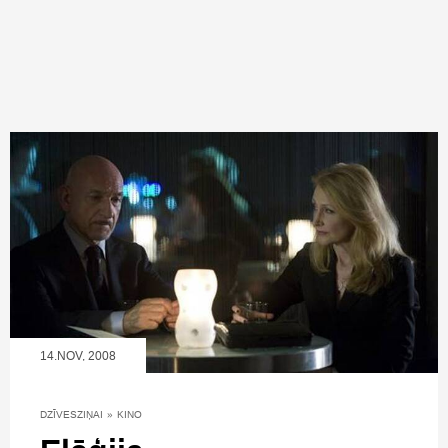
14.NOV, 2008
DZĪVESZIŅAI
»
KINO