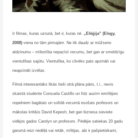
Ir filmas, kuras uzrunā, bet ir, kuras nē.
„Elēģija” (Elegy,
2008)
viena no tām pirmajām. Ne tik daudz ar mūžseno
atdzinumu – mīlestība nepazīst vecumu, bet gan ar smeldzīgu
vientulības sajūtu. Vientulība, ko cilvēks pats apzināti vai
neapzināti izvēlas.
Filmā interesantāks likās tieši otrā plāna pāris, t.i., nevis
skaistā studente Consuela Castillo un līdz ausīm iemīlējies
nopelniem bagātais un solīdā vecumā esošais profesors un
mākslas kritiķis David Kepesh, bet gan biznesa sieviete
vidējos gados Carolyn un profesors. Pēdējie satiekas 20 gadu
garumā reizi nedēļā vai retāk, mīlējas, abi ir pašpietiekami,