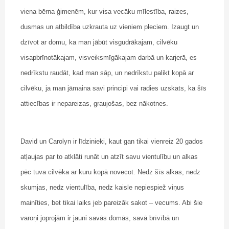
viena bērna ģimenēm, kur visa vecāku mīlestība, raizes,
dusmas un atbildība uzkrauta uz vieniem pleciem. Izaugt un
dzīvot ar domu, ka man jābūt visgudrākajam, cilvēku
visapbrīnotākajam, visveiksmīgākajam darbā un karjerā, es
nedrīkstu raudāt, kad man sāp, un nedrīkstu palikt kopā ar
cilvēku, ja man jāmaina savi principi vai radies uzskats, ka šīs
attiecības ir nepareizas, graujošas, bez nākotnes.
David un Carolyn ir līdzinieki, kaut gan tikai vienreiz 20 gados
atļaujas par to atklāti runāt un atzīt savu vientulību un alkas
pēc tuva cilvēka ar kuru kopā novecot. Nedz šīs alkas, nedz
skumjas, nedz vientulība, nedz kaisle nepiespiež viņus
mainīties, bet tikai laiks jeb pareizāk sakot – vecums. Abi šie
varoņi joprojām ir jauni savās domās, savā brīvībā un