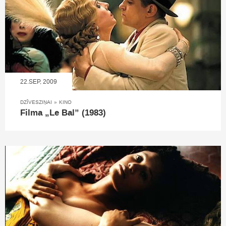
22.SEP, 2009
DZĪVESZIŅAI
»
KINO
Filma „Le Bal” (1983)