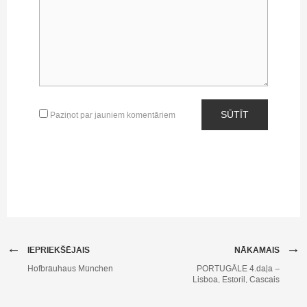
SŪTĪT
Paziņot par jauniem komentāriem
←
→
IEPRIEKŠĒJAIS
NĀKAMAIS
Hofbräuhaus München
PORTUGĀLE 4.daļa –
Lisboa, Estoril, Cascais