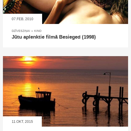
07.FEB, 2010
DZĪVESZIŅAI
»
KINO
Jūtu aplenktie filmā Besieged (1998)
11.OKT, 2015