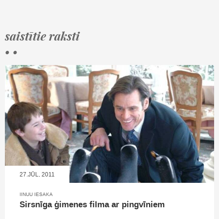
saistītie raksti
• •
27.JŪL, 2011
IINUU IESAKA
Sirsnīga ģimenes filma ar pingvīniem