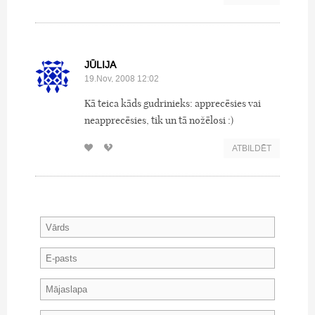
JŪLIJA
19.Nov, 2008 12:02
Kā teica kāds gudrinieks: apprecēsies vai
neapprecēsies, tik un tā nožēlosi :)
ATBILDĒT