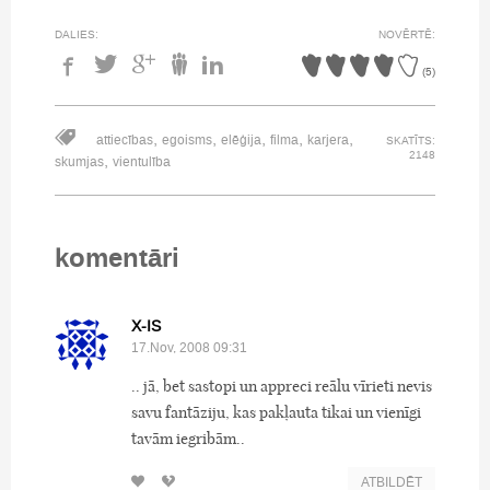
DALIES:
NOVĒRTĒ:
(
5
)
,
,
,
,
,
attiecības
egoisms
elēģija
filma
karjera
SKATĪTS:
2148
,
skumjas
vientulība
komentāri
X-IS
17.Nov, 2008 09:31
.. jā, bet sastopi un appreci reālu vīrieti nevis
savu fantāziju, kas pakļauta tikai un vienīgi
tavām iegribām..
ATBILDĒT