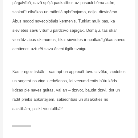
pārgalvībā, savā spējā paskatīties uz pasauli bērna acīm,
saskatīt cilvēkos un mākslā apbrīnojamo, daiļo, dievināmo.
Abus nodod novecojošais ķermenis. Turklāt muļķības, ka
sievietes savu vītumu pārdzīvo sāpīgāk. Domāju, tas skar
vienlīdz abus dzimumus, tikai sievietes ir neatlaidīgākas savos
centienos uzturēt savu ārieni ilgāk svaigu.
Kas ir egoistiskāk – sastapt un apprecēt tuvu cilvēku, ziedoties
un saņemt no viņa ziedošanos, lai vecumdienās būtu kāds
līdzās pie nāves gultas, vai arī – dzīvot, baudīt dzīvi, dot un
radīt priekš apkārtējiem, sabiedrības un atsakoties no
saistībām, palikt vientulībā?