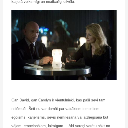
karjerā veiksmīgi un neatkarīgi cilvēki.
Gan David, gan Carolyn ir vientuļnieki, kas paši sevi tam
nolēmuši. Šeit nu var domāt par vairākiem iemesliem –
egoisms, karjerisms, sevis nemīlēšana vai aizliegšana būt
vājam, emocionālam, laimīgam ... Abi varoņi varētu nākt no