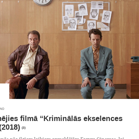
INO
mējies filmā “Kriminālās ekselences
(2018)
(3)