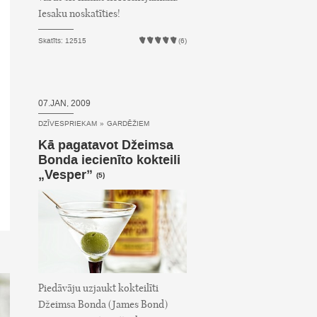
Iesaku noskatīties!
Skatīts: 12515
(6)
07.JAN, 2009
DZĪVESPRIEKAM
»
GARDĒŽIEM
Kā pagatavot Džeimsa
Bonda iecienīto kokteili
„Vesper”
(5)
Piedāvāju uzjaukt kokteilīti
Džeimsa Bonda (James Bond)