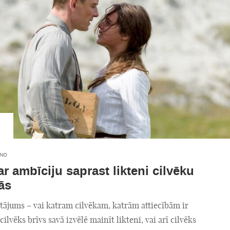
INO
ar ambīciju saprast likteni cilvēku
ās
tājums – vai katram cilvēkam, katrām attiecībām ir
 cilvēks brīvs savā izvēlē mainīt likteni, vai arī cilvēks