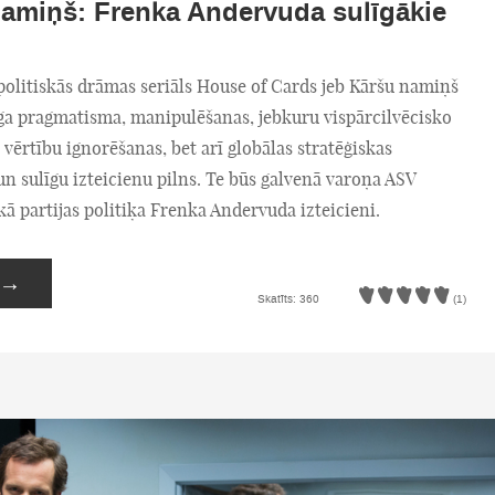
amiņš: Frenka Andervuda sulīgākie
olitiskās drāmas seriāls House of Cards jeb Kāršu namiņš
īga pragmatisma, manipulēšanas, jebkuru vispārcilvēcisko
o vērtību ignorēšanas, bet arī globālas stratēģiskas
n sulīgu izteicienu pilns. Te būs galvenā varoņa ASV
 partijas politiķa Frenka Andervuda izteicieni.
→
Skatīts: 360
(1)