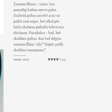
Šausmu filmas - žanrs, kas
pamatīgi kutina nervu galus.
Dažbrīd gribas aizvērt acis vai
palīst zem segas, bet atkal pēc
brīža skatiens piekalts televizora
ekrānam. Paradokss - bail, bet
skatīties gribas. Kur tad slēpjas
šausmu filmu "sāls"? Kāpēc patīk
skatīties šausmenes?
Skatīts: 4032
(11)