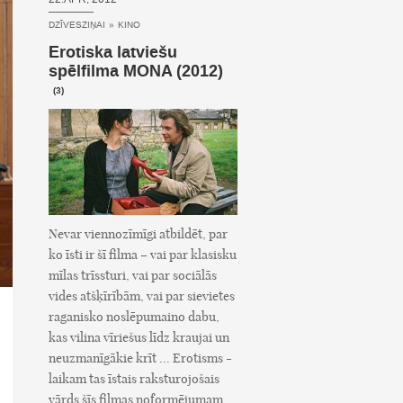
DZĪVESZIŅAI
»
KINO
Erotiska latviešu
spēlfilma MONA (2012)
(3)
Nevar viennozīmīgi atbildēt, par
ko īsti ir šī filma – vai par klasisku
mīlas trīssturi, vai par sociālās
vides atšķīrībām, vai par sievietes
raganisko noslēpumaino dabu,
kas vilina vīriešus līdz kraujai un
neuzmanīgākie krīt ... Erotisms -
laikam tas īstais raksturojošais
vārds šīs filmas noformējumam.