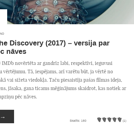
INO
he Discovery (2017) – versija par
ēc nāves
 IMDb novērtēta ar gandrīz labi, respektīvi, ieguvusi
vērtējumu. Tā, iespējams, arī varētu būt, ja vērtē no
kā vai sižeta viedokļa. Taču piesaistīja pašas filmas ideja,
iens, jāsaka, gana ticams mēģinājums skaidrot, kas notiek ar
apziņu pēc nāves.
→
Skatīts: 160
(1)