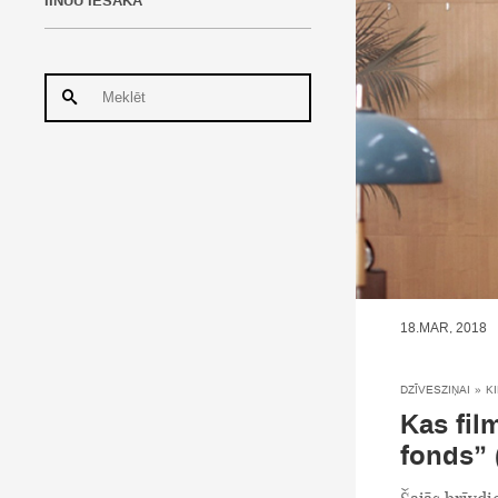
IINUU IESAKA
18.MAR, 2018
DZĪVESZIŅAI
»
K
Kas fil
fonds” 