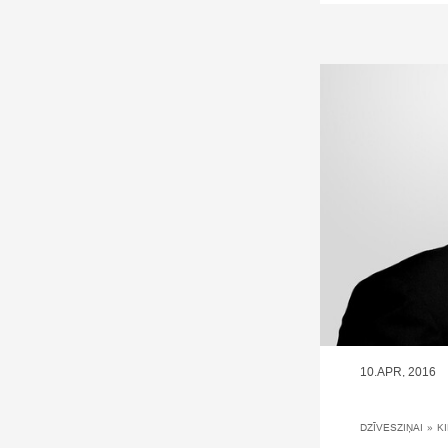
10.APR, 2016
DZĪVESZIŅAI
»
K