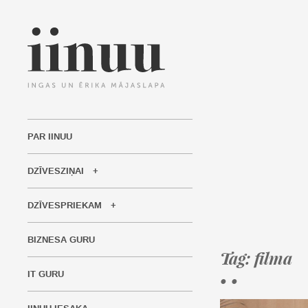
PAR IINUU
DZĪVESZIŅAI
DZĪVESPRIEKAM
BIZNESA GURU
Tag: filma
IT GURU
• •