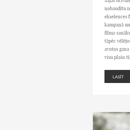
Šajās brīvd
nobaudītu n
ekselences f
kampaņā un t
filma sanāku
tāpēc vēlējo
avotos gana 
visu plašo t
LASĪT