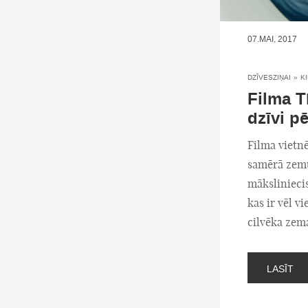
07.MAI, 2017
DZĪVESZIŅAI
»
K
Filma T
dzīvi p
Filma vietnē
samērā zemu 
māksliniecis
kas ir vēl v
cilvēka zem
LASĪT