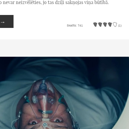
o nevar neizvēlēties, jo tas dziļi sakņojas viņa būtībā.
→
Skatīts: 741
(1)