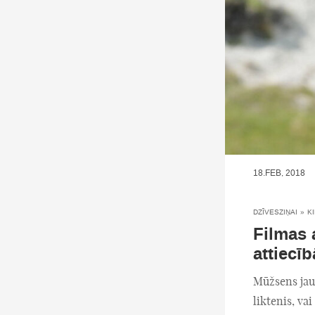
18.FEB, 2018
DZĪVESZIŅAI
»
K
Filmas 
attiecīb
Mūžsens jau
liktenis, vai