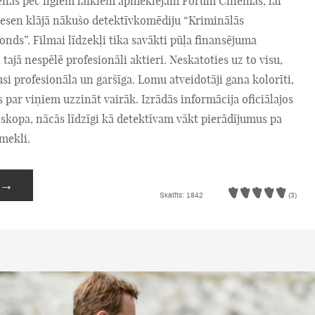
ienās pēc ilgiem laikiem apmeklējām Forum Cinemas, lai
esen klājā nākušo detektīvkomēdiju “Kriminālās
onds”. Filmai līdzekļi tika savākti pūļa finansējuma
ajā nespēlē profesionāli aktieri. Neskatoties uz to visu,
si profesionāla un garšīga. Lomu atveidotāji gana kolorīti,
s par viņiem uzzināt vairāk. Izrādās informācija oficiālajos
skopa, nācās līdzīgi kā detektīvam vākt pierādījumus pa
īmekli.
→
Skatīts: 1842
(3)