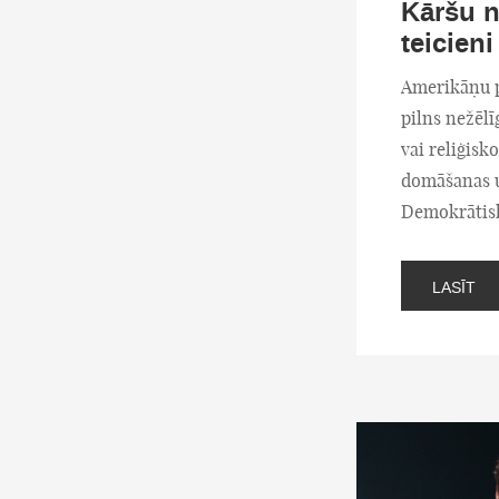
Kāršu n
teicieni
Amerikāņu p
pilns nežēl
vai reliģisk
domāšanas u
Demokrātiskā
LASĪT