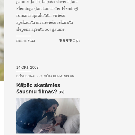
gaumē. Jā, jā, tā paša slavenā Jana
Fleminga (Ian Lancaster Fleming)
romānā aprakstītā, vīriešu
apskaustā un sieviešu iekārotā
slepenā aģenta 007 gaumē.
Skatīts: 5043
(7)
14.OKT, 2009
DZĪVESZIŅAI
»
CILVĒKA ĶERMENIS UN
Kāpēc skatāmies
DABA
šausmu filmas?
(10)