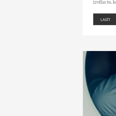
izvēlas to, k
LASĪT