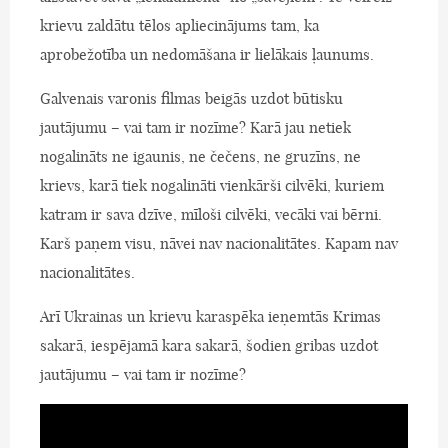
krievu zaldātu tēlos apliecinājums tam, ka
aprobežotība un nedomāšana ir lielākais ļaunums.
Galvenais varonis filmas beigās uzdot būtisku
jautājumu – vai tam ir nozīme? Karā jau netiek
nogalināts ne igaunis, ne čečens, ne gruzīns, ne
krievs, karā tiek nogalināti vienkārši cilvēki, kuriem
katram ir sava dzīve, mīloši cilvēki, vecāki vai bērni.
Karš paņem visu, nāvei nav nacionalitātes. Kapam nav
nacionalitātes.
Arī Ukrainas un krievu karaspēka ieņemtās Krimas
sakarā, iespējamā kara sakarā, šodien gribas uzdot
jautājumu – vai tam ir nozīme?