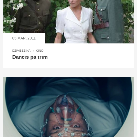
05.MAR, 2011
DZĪVESZIŅAI
»
KINO
Dancis pa trim