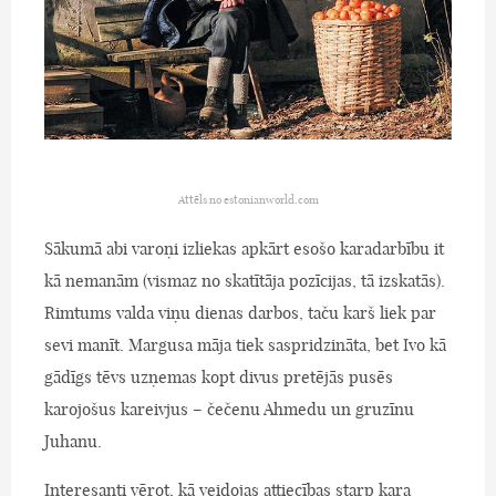
Attēls no estonianworld.com
Sākumā abi varoņi izliekas apkārt esošo karadarbību it
kā nemanām (vismaz no skatītāja pozīcijas, tā izskatās).
Rimtums valda viņu dienas darbos, taču karš liek par
sevi manīt. Margusa māja tiek saspridzināta, bet Ivo kā
gādīgs tēvs uzņemas kopt divus pretējās pusēs
karojošus kareivjus – čečenu Ahmedu un gruzīnu
Juhanu.
Interesanti vērot, kā veidojas attiecības starp kara