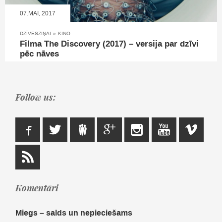
07.MAI, 2017
DZĪVESZIŅAI
»
KINO
Filma The Discovery (2017) – versija par dzīvi
pēc nāves
Follow us:
Komentāri
Miegs – salds un nepieciešams