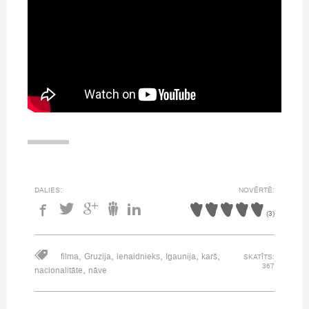
DALIES:
NOVĒRTĒ:
(
3
)
,
,
,
,
,
filma
Gruzija
ienaidnieks
Igaunija
karš
SKATĪTS:
367
,
nacionalitāte
nāve