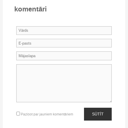
komentāri
SŪTĪT
Paziņot par jauniem komentāriem