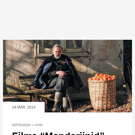
24.MAR, 2014
DZĪVESZIŅAI
»
KINO