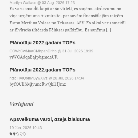
Marilyn Wallace
@ 03.Aug, 2026 17:23
Es varu smaidīt kopā ar šo vīrieti, es saņēmu aizdevumu no
viņa uzņēmuma Aizmirstiet par savām finansiālajām raizēm
Esmu Merilina Volasa no Teksasas, ASV. Es atkal varu smaidīt
ar šī vīrieša (Ričarda Fēliksa) palīdzību. Es saņēmu [..]
Plānotāju 2022.gadam TOPs
OOWcCwMaaCMhpahDifnb
@ 31.Jūl, 2026 19:39
yiWCAdqaBaJpbgmdaUR
Plānotāju 2022.gadam TOPs
htzgFIAiQoIrMBywXlvz
@ 28.Jūl, 2026 14:34
byfOUlISMJyuncRwQhHfJmz
Vērtējumi
Apsveikuma vārdi, dzeja izlaidumā
19.Jūn, 2026 10:43