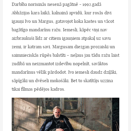
Darbība norisinās nesenā pagātnē - 1992.gadā
Abhāzijas kara laikā, kalnainā apvidū, kur rosās divi
igauņi Ivo un Margus, gatavojot koka kastes un vācot
bagātīgo mandarīnu ražu. Iemesli, kāpēc viņi nav
aizbraukuši līdz ar citiem igauņiem atpakaļ uz savu
zemi, ir katram savi. Margusam diezgan prozaiski un
saimnieciskās rūpēs balstīti – neļaus jau tādu ražu laist
zudībā un neizmantot izdevību nopelnīt, savāktos
mandarīnus vēlāk pārdodot. Ivo iemesli daudz dziļāki,
sāpīgāki un dvēseli mokošāki. Bet to skatītājs uzzina
tikai filmas pēdējos kadros.