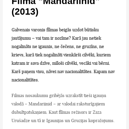
Filma “Mandariinid”
(2013)
Galvenais varonis filmas beigās uzdot būtisku
jautājumu – vai tam ir nozīme? Karā jau netiek
nogalināts ne igaunis, ne čečens, ne gruzīns, ne
krievs, karā tiek nogalināti vienkārši cilvēki, kuriem
katram ir sava dzīve, mīloši cilvēki, vecāki vai bērni.
Karš paņem visu, nāvei nav nacionalitātes. Kapam nav
nacionalitātes.
Filmas nosaukumu gribējās uzrakstīt tieši igauņu
valodā – Mandariinid – ar valodai raksturīgajiem
dubultpatskaņiem. Kaut filmas režisors ir Zaza
Urušadze un tā ir Igaunijas un Gruzijas kopražojums.