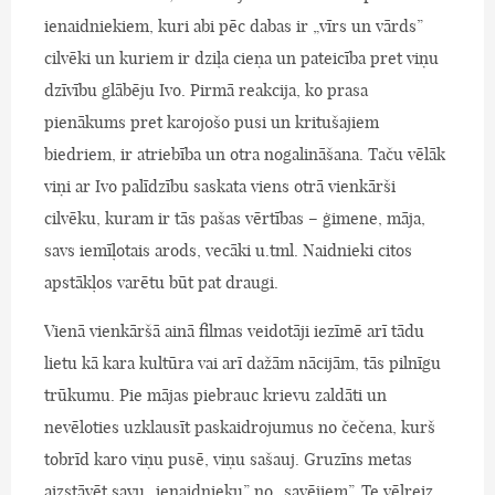
ienaidniekiem, kuri abi pēc dabas ir „vīrs un vārds”
cilvēki un kuriem ir dziļa cieņa un pateicība pret viņu
dzīvību glābēju Ivo. Pirmā reakcija, ko prasa
pienākums pret karojošo pusi un kritušajiem
biedriem, ir atriebība un otra nogalināšana. Taču vēlāk
viņi ar Ivo palīdzību saskata viens otrā vienkārši
cilvēku, kuram ir tās pašas vērtības – ģimene, māja,
savs iemīļotais arods, vecāki u.tml. Naidnieki citos
apstākļos varētu būt pat draugi.
Vienā vienkāršā ainā filmas veidotāji iezīmē arī tādu
lietu kā kara kultūra vai arī dažām nācijām, tās pilnīgu
trūkumu. Pie mājas piebrauc krievu zaldāti un
nevēloties uzklausīt paskaidrojumus no čečena, kurš
tobrīd karo viņu pusē, viņu sašauj. Gruzīns metas
aizstāvēt savu „ienaidnieku” no „savējiem”. Te vēlreiz