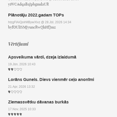
yiWCAdqaBaJpbgmdaUR
Plānotāju 2022.gadam TOPs
htzgFIAiQoIrMBywXlvz
@ 28.Jūl, 2026 14:34
byfOUlISMJyuncRwQhHfJmz
Vērtējumi
Apsveikuma vārdi, dzeja izlaidumā
19.Jūn, 2026 10:43
Lorāns Gunels. Dievs vienmēr ceļo anonīmi
21.Apr, 2026 13:32
Ziemassvētku dāvanas burkās
17.Nov, 2025 10:33