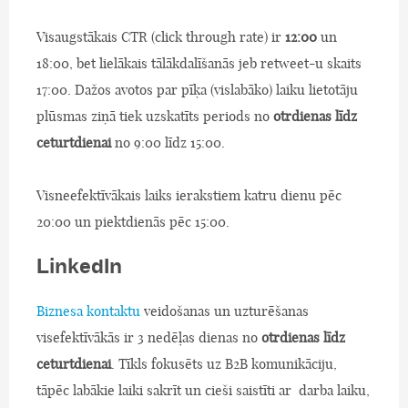
Visaugstākais CTR (click through rate) ir
12:00
un
18:00, bet lielākais tālākdalīšanās jeb retweet-u skaits
17:00. Dažos avotos par pīķa (vislabāko) laiku lietotāju
plūsmas ziņā tiek uzskatīts periods no
otrdienas līdz
ceturtdienai
no 9:00 līdz 15:00.
Visneefektīvākais laiks ierakstiem katru dienu pēc
20:00 un piektdienās pēc 15:00.
LinkedIn
Biznesa kontaktu
veidošanas un uzturēšanas
visefektīvākās ir 3 nedēļas dienas no
otrdienas līdz
ceturtdienai
. Tīkls fokusēts uz B2B komunikāciju,
tāpēc labākie laiki sakrīt un cieši saistīti ar darba laiku,