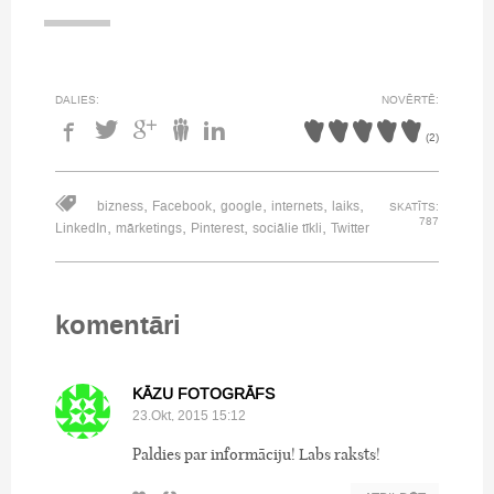
DALIES:
NOVĒRTĒ:
(
2
)
,
,
,
,
,
bizness
Facebook
google
internets
laiks
SKATĪTS:
787
,
,
,
,
LinkedIn
mārketings
Pinterest
sociālie tīkli
Twitter
komentāri
KĀZU FOTOGRĀFS
23.Okt, 2015 15:12
Paldies par informāciju! Labs raksts!