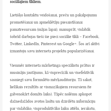
sociālajiem tīkliem.
Lietišķo kontaktu veidošanai, preču un pakalpojumu
promotēšanai un apmeklētāju piesaistīšanai
pamatresursam (mājas lapai), manuprāt, vislabāk
šobrīd darbojas tieši šie pieci sociālie tīkli – Facebook,
Twitter, LinkedIn, Pinterest un Google+. Šos arī aktīvi
izmantoju savu interneta projektu popularizēšanai.
Vienmēr interneta mārketinga speciālistu prātus ir
musinājis jautājums, kā visprecīzāk un visefektīvāk
sasniegt savu formulēto mērķauditoriju. Tā sakot,
lielākais rezultāts ar vismazākajiem resursiem (te
galvenokārt domāts laiks). Tāpēc nolēmu apkopot
dažnedažādos avotos lasītu un dzirdētu informāciju
par vislabāko, visproduktīvāko laiku attēlu, ierakstu,