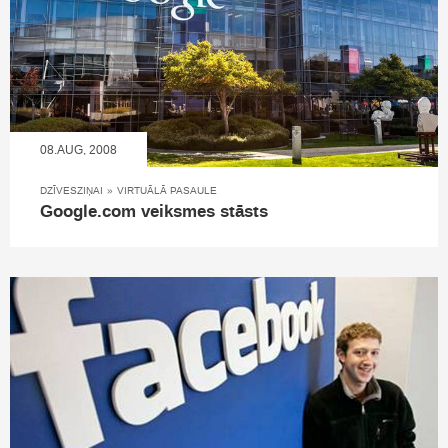
08.AUG, 2008
DZĪVESZIŅAI
»
VIRTUĀLĀ PASAULE
Google.com veiksmes stāsts