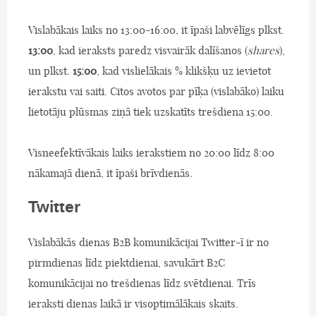
Vislabākais laiks no 13:00-16:00, it īpaši labvēlīgs plkst.
13:00
, kad ieraksts paredz visvairāk dalīšanos (
shares
),
un plkst.
15:00
, kad vislielākais % klikšķu uz ievietot
ierakstu vai saiti. Citos avotos par pīķa (vislabāko) laiku
lietotāju plūsmas ziņā tiek uzskatīts trešdiena 15:00.
Visneefektīvākais laiks ierakstiem no 20:00 līdz 8:00
nākamajā dienā, it īpaši brīvdienās.
Twitter
Vislabākās dienas B2B komunikācijai Twitter-ī ir no
pirmdienas līdz piektdienai, savukārt B2C
komunikācijai no trešdienas līdz svētdienai. Trīs
ieraksti dienas laikā ir visoptimālākais skaits.