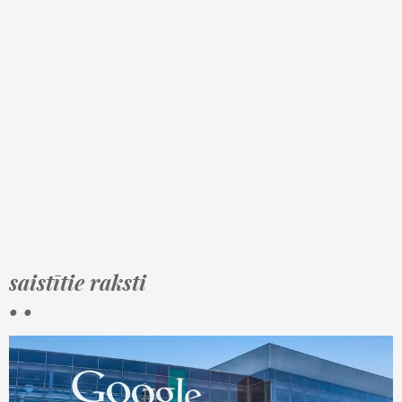
saistītie raksti
• •