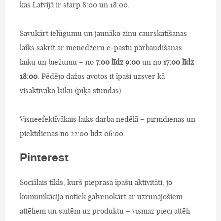
kas Latvijā ir starp 8:00 un 18:00.
Savukārt ielūgumu un jaunāko ziņu caurskatīšanas
laiks sakrīt ar menedžeru e-pastu pārbaudīšanas
laiku un biežumu – no
7:00 līdz 9:00
un no
17:00 līdz
18:00
. Pēdējo dažos avotos it īpaši uzsver kā
visaktīvāko laiku (pīķa stundas).
Visneefektīvākais laiks darba nedēļā – pirmdienas un
piektdienas no 22:00 līdz 06:00.
Pinterest
Sociālais tīkls, kurš pieprasa īpašu aktivitāti, jo
komunikācija notiek galvenokārt ar uzrunājošiem
attēliem un saitēm uz produktu – vismaz pieci attēli