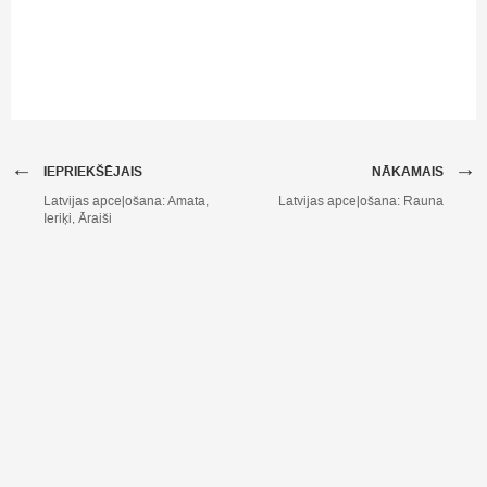
←
→
IEPRIEKŠĒJAIS
NĀKAMAIS
Latvijas apceļošana: Amata,
Latvijas apceļošana: Rauna
Ieriķi, Āraiši