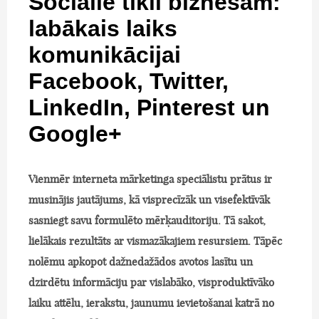
Sociālie tīkli biznesam:
labākais laiks
komunikācijai
Facebook, Twitter,
LinkedIn, Pinterest un
Google+
Vienmēr interneta mārketinga speciālistu prātus ir
musinājis jautājums, kā visprecīzāk un visefektīvāk
sasniegt savu formulēto mērķauditoriju. Tā sakot,
lielākais rezultāts ar vismazākajiem resursiem. Tāpēc
nolēmu apkopot dažnedažādos avotos lasītu un
dzirdētu informāciju par vislabāko, visproduktīvāko
laiku attēlu, ierakstu, jaunumu ievietošanai katrā no