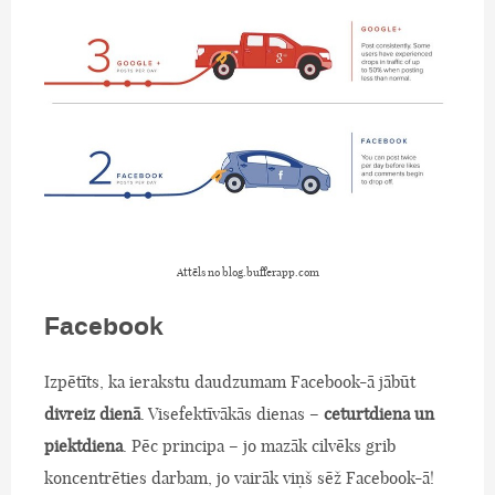
Attēls no blog.bufferapp.com
Facebook
Izpētīts, ka ierakstu daudzumam Facebook-ā jābūt
divreiz dienā
. Visefektīvākās dienas –
ceturtdiena un
piektdiena
. Pēc principa – jo mazāk cilvēks grib
koncentrēties darbam, jo vairāk viņš sēž Facebook-ā!