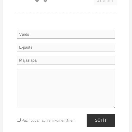
ATBILDĒT
SŪTĪT
Paziņot par jauniem komentāriem