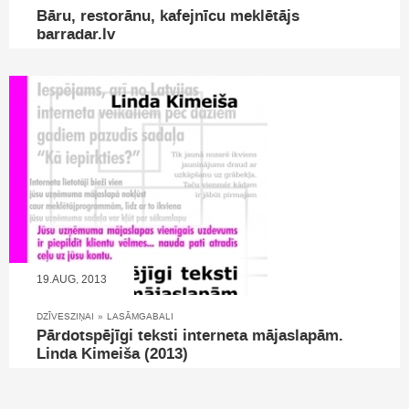
Bāru, restorānu, kafejnīcu meklētājs
barradar.lv
19.AUG, 2013
DZĪVESZIŅAI
»
LASĀMGABALI
Pārdotspējīgi teksti interneta mājaslapām.
Linda Kimeiša (2013)