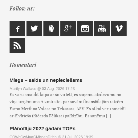
Follow us:
Komentāri
Miegs – salds un nepieciešams
Marilyn Wallace
@ 03.Aug, 2026 17:23
Es varu smaidīt kopā ar šo vīrieti, es saņēmu aizdevumu no
viņa uzņēmuma Aizmirstiet par savām finansiālajām raizēm
Esmu Merilina Volasa no Teksasas, ASV. Es atkal varu smaidīt
ar šī vīrieša (Ričarda Fēliksa) palīdzību. Es saņēmu [..]
Plānotāju 2022.gadam TOPs
OOWcCwMaaCMhpahDifnb
@ 31.Jūl, 2026 19:39