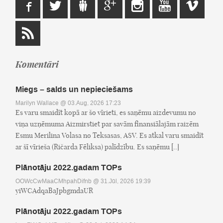
Komentāri
Miegs – salds un nepieciešams
Marilyn Wallace
@ 03.Aug, 2026 17:23
Es varu smaidīt kopā ar šo vīrieti, es saņēmu aizdevumu no
viņa uzņēmuma Aizmirstiet par savām finansiālajām raizēm
Esmu Merilina Volasa no Teksasas, ASV. Es atkal varu smaidīt
ar šī vīrieša (Ričarda Fēliksa) palīdzību. Es saņēmu [..]
Plānotāju 2022.gadam TOPs
OOWcCwMaaCMhpahDifnb
@ 31.Jūl, 2026 19:39
yiWCAdqaBaJpbgmdaUR
Plānotāju 2022.gadam TOPs