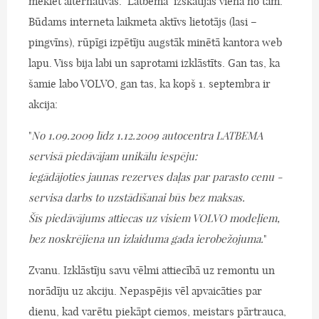
meklēt alternatīvas. "Latbema" izskatījās viena no tām.
Būdams interneta laikmeta aktīvs lietotājs (lasi –
pingvīns), rūpīgi izpētīju augstāk minētā kantora web
lapu. Viss bija labi un saprotami izklāstīts. Gan tas, ka
šamie labo VOLVO, gan tas, ka kopš 1. septembra ir
akcija:
"
No 1.09.2009 līdz 1.12.2009 autocentra LATBEMA
servisā piedāvājam unikālu iespēju:
iegādājoties jaunas rezerves daļas par parasto cenu -
servisa darbs to uzstādīšanai būs bez maksas.
Šīs piedāvājums attiecas uz visiem VOLVO modeļiem,
bez noskrējiena un izlaiduma gada ierobežojuma.
"
Zvanu. Izklāstīju savu vēlmi attiecībā uz remontu un
norādīju uz akciju. Nepaspējis vēl apvaicāties par
dienu, kad varētu piekāpt ciemos, meistars pārtrauca,