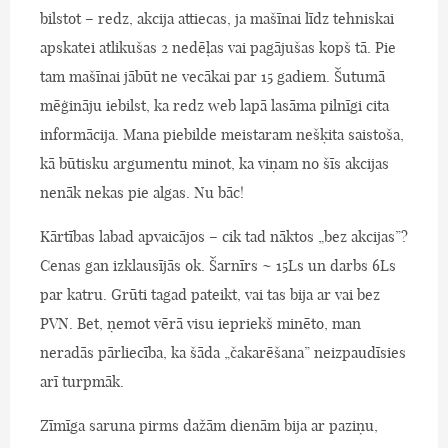
bilstot – redz, akcija attiecas, ja mašīnai līdz tehniskai
apskatei atlikušas 2 nedēļas vai pagājušas kopš tā. Pie
tam mašīnai jābūt ne vecākai par 15 gadiem. Šutumā
mēģināju iebilst, ka redz web lapā lasāma pilnīgi cita
informācija. Mana piebilde meistaram nešķita saistoša,
kā būtisku argumentu minot, ka viņam no šīs akcijas
nenāk nekas pie algas. Nu bāc!
Kārtības labad apvaicājos – cik tad nāktos „bez akcijas”?
Cenas gan izklausījās ok. Šarnīrs ~ 15Ls un darbs 6Ls
par katru. Grūti tagad pateikt, vai tas bija ar vai bez
PVN. Bet, ņemot vērā visu iepriekš minēto, man
neradās pārliecība, ka šāda „čakarēšana” neizpaudīsies
arī turpmāk.
Zīmīga saruna pirms dažām dienām bija ar paziņu,