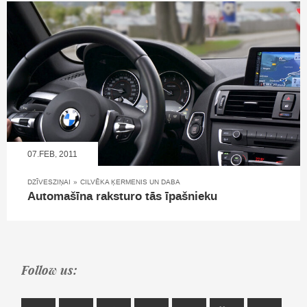
07.FEB, 2011
DZĪVESZIŅAI
»
CILVĒKA ĶERMENIS UN DABA
Automašīna raksturo tās īpašnieku
Follow us: