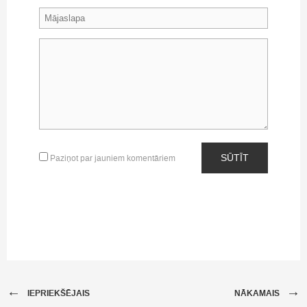
SŪTĪT
Paziņot par jauniem komentāriem
←
→
IEPRIEKŠĒJAIS
NĀKAMAIS