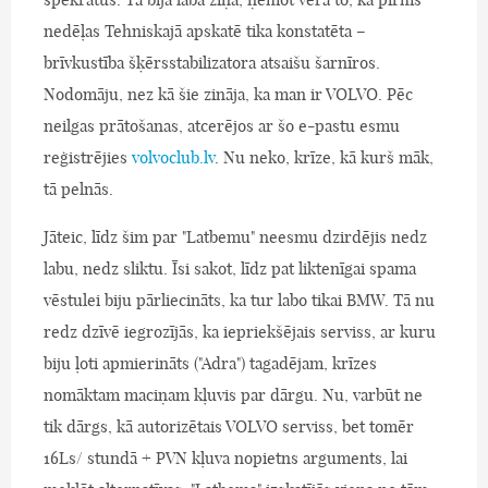
nedēļas Tehniskajā apskatē tika konstatēta –
brīvkustība šķērsstabilizatora atsaišu šarnīros.
Nodomāju, nez kā šie zināja, ka man ir VOLVO. Pēc
neilgas prātošanas, atcerējos ar šo e-pastu esmu
reģistrējies
volvoclub.lv
. Nu neko, krīze, kā kurš māk,
tā pelnās.
Jāteic, līdz šim par "Latbemu" neesmu dzirdējis nedz
labu, nedz sliktu. Īsi sakot, līdz pat liktenīgai spama
vēstulei biju pārliecināts, ka tur labo tikai BMW. Tā nu
redz dzīvē iegrozījās, ka iepriekšējais serviss, ar kuru
biju ļoti apmierināts ("Adra") tagadējam, krīzes
nomāktam maciņam kļuvis par dārgu. Nu, varbūt ne
tik dārgs, kā autorizētais VOLVO serviss, bet tomēr
16Ls/ stundā + PVN kļuva nopietns arguments, lai