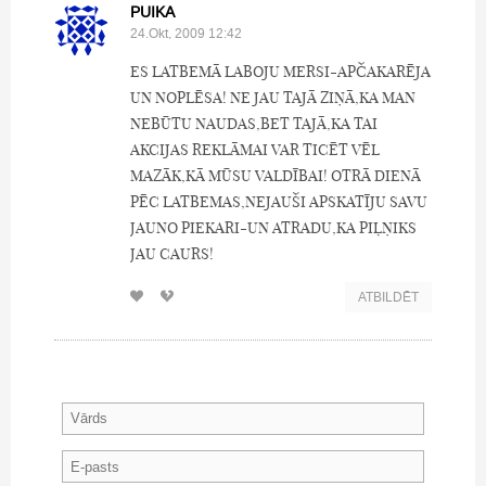
PUIKA
24.Okt, 2009 12:42
ES LATBEMĀ LABOJU MERSI-APČAKARĒJA
UN NOPLĒSA! NE JAU TAJĀ ZIŅĀ,KA MAN
NEBŪTU NAUDAS,BET TAJĀ,KA TAI
AKCIJAS REKLĀMAI VAR TICĒT VĒL
MAZĀK,KĀ MŪSU VALDĪBAI! OTRĀ DIENĀ
PĒC LATBEMAS,NEJAUŠI APSKATĪJU SAVU
JAUNO PIEKARI-UN ATRADU,KA PIĻŅIKS
JAU CAURS!
ATBILDĒT