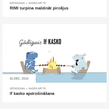
DZĪVESZIŅAI
»
GADĀS ARĪ TĀ
RIMI turpina maldināt pircējus
02.DEC, 2010
DZĪVESZIŅAI
»
GADĀS ARĪ TĀ
If kasko apdrošināšana