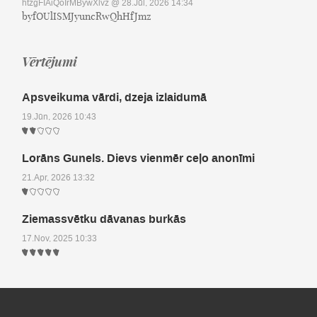
htzgFIAiQoIrMBywXlvz
@ 28.Jūl, 2026 14:34
byfOUlISMJyuncRwQhHfJmz
Vērtējumi
Apsveikuma vārdi, dzeja izlaidumā
19.Jūn, 2026 10:43
Lorāns Gunels. Dievs vienmēr ceļo anonīmi
21.Apr, 2026 13:32
Ziemassvētku dāvanas burkās
17.Nov, 2025 10:33