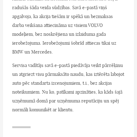
radušās šāda veida sūdzības. Savā e-pastā viņš
apgalvoja, ka akcija tiešām ir spēkā un bezmaksas
darba veikšana attiecināma uz visiem VOLVO
modeļiem, bez noskrējiena un izlaiduma gada
ierobežojuma. Ierobežojumi šobrīd attiecas tikai uz
BMW un Mercedes.
Servisa vadītājs savā e-pastā piedāvāja veikt pārrēķinu
un atgriezt visu pārmaksāto naudu, kas iztērēta labojot
auto pēc standarta izcenojumiem, t.i., bez akcijas
noteikumiem. Nu ko, patīkami apzināties, ka kāds šajā
uzņēmumā domā par uzņēmuma reputāciju un spēj
normāli komunikēt ar klientu.