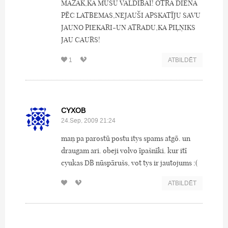
MAZĀK,KĀ MŪSU VALDĪBAI! OTRĀ DIENĀ
PĒC LATBEMAS,NEJAUŠI APSKATĪJU SAVU
JAUNO PIEKARI-UN ATRADU,KA PIĻŅIKS
JAU CAURS!
1
ATBILDĒT
CYXOB
24.Sep, 2009 21:24
maņ pa parostū postu itys spams atgō. un
draugam ari. obeji volvo īpašnīki. kur itī
cyukas DB nūspārušs, vot tys ir jautojums :(
ATBILDĒT