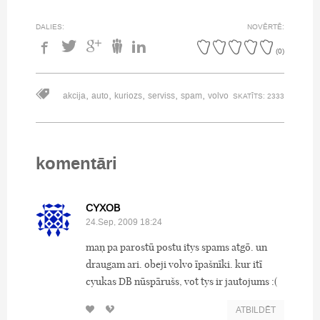
DALIES:
NOVĒRTĒ:
(
0
)
,
,
,
,
,
akcija
auto
kuriozs
serviss
spam
volvo
SKATĪTS: 2333
komentāri
CYXOB
24.Sep, 2009 18:24
maņ pa parostū postu itys spams atgō. un
draugam ari. obeji volvo īpašnīki. kur itī
cyukas DB nūspārušs, vot tys ir jautojums :(
ATBILDĒT