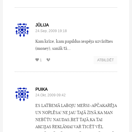
JŪLIJA
24.Sep, 2009 19:18
Kam krīze, kam papildus iespēja uzvārīties
(money), sanāk tā...
1
ATBILDĒT
PUIKA
24.Okt, 2009 09:42
ES LATBEMĀ LABOJU MERSI-APČAKARĒJA
UN NOPLĒSA! NE JAU TAJĀ ZIŅĀ,KA MAN
NEBŪTU NAUDAS,BET TAJĀ,KA TAI
AKCIJAS REKLĀMAI VAR TICĒT VĒL