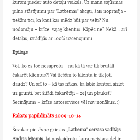
kuram pieder auto detaļu veikals. Uz manu sajūsmas
pilno stāstījumu par "Latbemas" akciju, šais noprasīja -
tiešām tici, ka kaut kas mēdz būt par velti? Nu,
nodomāju – krīze, vajag klientus. Kāpēc ne? Nekā... arī
detaļas, izrādījās ar 100% uzcenojumu.
Epilogs
Vot, ko es toč nesaprotu – nu kā tā var tik brutāli
čakarēt klientus?! Vai tiešām to klientu ir tik ļoti
daudz? Un arī to – kā tas nākas, ka labie kantori aiziet
uz grunti, bet šitādi čakarētāji – zeļ un plaukst?
Secinājums – krīze autoservisos vēl nav nonākusi :)
Raksts papildināts 2009-10-14
Šovakar pie
iinuu
griezās
„Latbema” servisa vadītājs
Andris Miemis
, lai noskaidrotu, kura meistara dēļ ir