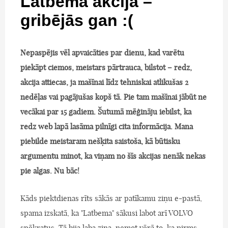
Latbema akcija –
gribējās gan :(
Nepaspējis vēl apvaicāties par dienu, kad varētu
piekāpt ciemos, meistars pārtrauca, bilstot – redz,
akcija attiecas, ja mašīnai līdz tehniskai atlikušas 2
nedēļas vai pagājušas kopš tā. Pie tam mašīnai jābūt ne
vecākai par 15 gadiem. Šutumā mēģināju iebilst, ka
redz web lapā lasāma pilnīgi cita informācija. Mana
piebilde meistaram nešķita saistoša, kā būtisku
argumentu minot, ka viņam no šīs akcijas nenāk nekas
pie algas. Nu bāc!
Kāds piektdienas rīts sākās ar patīkamu ziņu e-pastā,
spama izskatā, ka "Latbema" sākusi labot arī VOLVO
spēkratus. Tā bija laba ziņa, ņemot vērā to, ka pirms