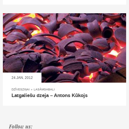
24.JAN, 2012
DZĪVESZIŅAI
»
LASĀMGABALI
Latgaliešu dzeja – Antons Kūkojs
Follow us: