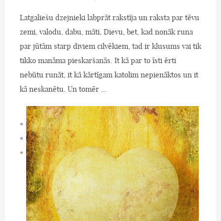
Latgaliešu dzejnieki labprāt rakstīja un raksta par tēvu
zemi, valodu, dabu, māti, Dievu, bet, kad nonāk runa
par jūtām starp diviem cilvēkiem, tad ir klusums vai tik
tikko manāma pieskaršanās. It kā par to īsti ērti
nebūtu runāt, it kā kārtīgam katolim nepienāktos un it
kā neskanētu. Un tomēr ...
*
*
*