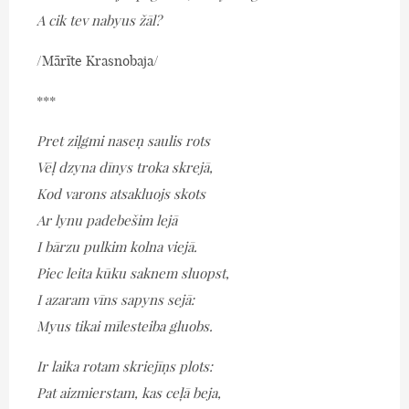
A cik tev nabyus žāl?
/Mārīte Krasnobaja/
***
Pret ziļgmi naseņ saulis rots
Vēļ dzyna dīnys troka skrejā,
Kod varons atsakluojs skots
Ar lynu padebešim lejā
I bārzu pulkim kolna viejā.
Piec leita kūku saknem sluopst,
I azaram vīns sapyns sejā:
Myus tikai mīlesteiba gluobs.
Ir laika rotam skriejīņs plots:
Pat aizmierstam, kas ceļā beja,