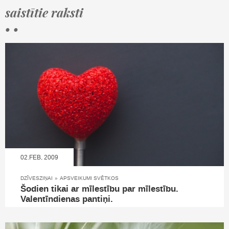
saistītie raksti
• •
02.FEB, 2009
DZĪVESZIŅAI
»
APSVEIKUMI SVĒTKOS
Šodien tikai ar mīlestību par mīlestību.
Valentīndienas pantiņi.