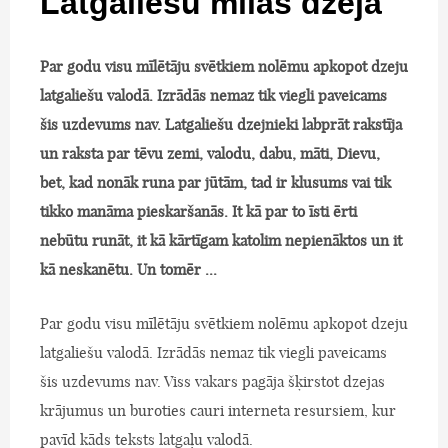
Latgaliešu mīlas dzeja
Par godu visu mīlētāju svētkiem nolēmu apkopot dzeju
latgaliešu valodā. Izrādās nemaz tik viegli paveicams
šis uzdevums nav. Latgaliešu dzejnieki labprāt rakstīja
un raksta par tēvu zemi, valodu, dabu, māti, Dievu,
bet, kad nonāk runa par jūtām, tad ir klusums vai tik
tikko manāma pieskaršanās. It kā par to īsti ērti
nebūtu runāt, it kā kārtīgam katolim nepienāktos un it
kā neskanētu. Un tomēr ...
Par godu visu mīlētāju svētkiem nolēmu apkopot dzeju
latgaliešu valodā. Izrādās nemaz tik viegli paveicams
šis uzdevums nav. Viss vakars pagāja šķirstot dzejas
krājumus un buroties cauri interneta resursiem, kur
pavīd kāds teksts latgaļu valodā.