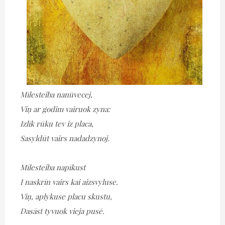
Mīlesteiba nanūvecej,
Viņ ar godim vairuok zyna:
Izlīk rūku tev iz placa,
Sasyldūt vairs nadadzynoj.
Mīlesteiba napīkust
I naskrīn vairs kai aizsvyluse.
Viņ, aplykuse placu skustu,
Dasāst tyvuok vieja pusē.