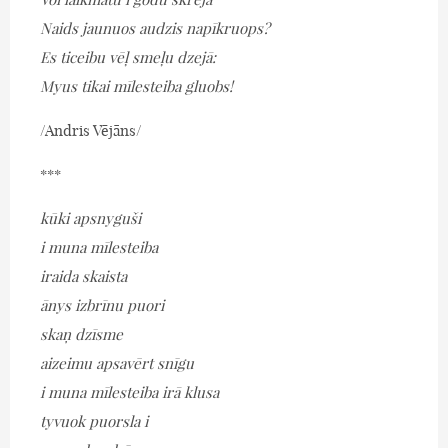
Naids jaunuos audzis napīkruops?
Es ticeibu vēļ smeļu dzejā:
Myus tikai mīlesteiba gluobs!
/Andris Vējāns/
***
kūki apsnyguši
i muna mīlesteiba
iraida skaista
ānys izbrīnu puori
skaņ dzīsme
aizeimu apsavērt snīgu
i muna mīlesteiba irā klusa
tyvuok puorsla i