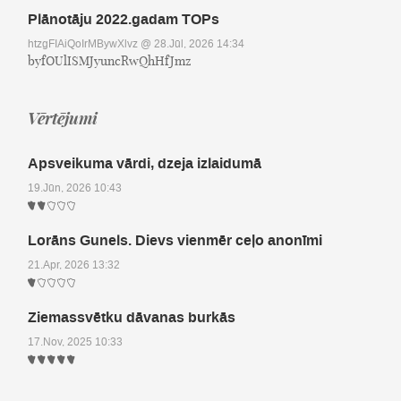
Plānotāju 2022.gadam TOPs
htzgFIAiQoIrMBywXlvz
@ 28.Jūl, 2026 14:34
byfOUlISMJyuncRwQhHfJmz
Vērtējumi
Apsveikuma vārdi, dzeja izlaidumā
19.Jūn, 2026 10:43
Lorāns Gunels. Dievs vienmēr ceļo anonīmi
21.Apr, 2026 13:32
Ziemassvētku dāvanas burkās
17.Nov, 2025 10:33