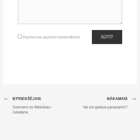
SŪTĪT
Paziņot par jauniem komentāriem
←
→
IEPRIEKŠĒJAIS
NĀKAMAIS
Sveicieni no Meksikas -
Vai esi gatava pavasarim?
Jukatana