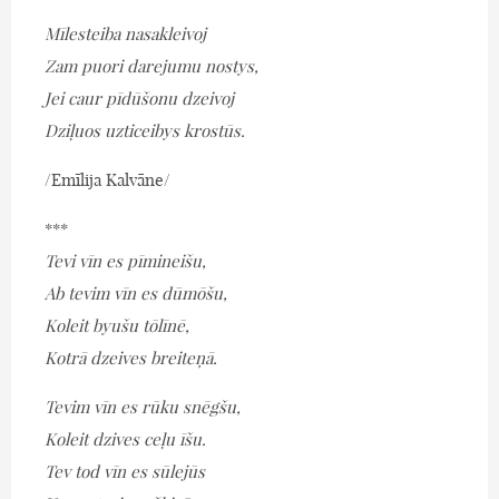
Mīlesteiba nasakleivoj
Zam puori darejumu nostys,
Jei caur pīdūšonu dzeivoj
Dziļuos uzticeibys krostūs.
/Emīlija Kalvāne/
***
Tevi vīn es pīmineišu,
Ab tevim vīn es dūmōšu,
Koleit byušu tōlīnē,
Kotrā dzeives breiteņā.
Tevim vīn es rūku snēgšu,
Koleit dzives ceļu īšu.
Tev tod vīn es sūlejūs