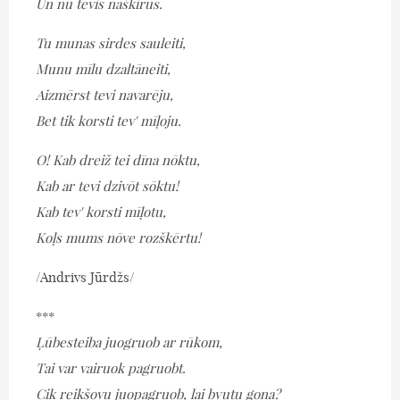
Un nu tevis naškirūs.
Tu munas sirdes sauleiti,
Munu mīlu dzaltāneiti,
Aizmērst tevi navarēju,
Bet tik korsti tev' mīļoju.
O! Kab dreiž tei dīna nōktu,
Kab ar tevi dzivōt sōktu!
Kab tev' korsti mīļotu,
Koļs mums nōve rozškērtu!
/Andrivs Jūrdžs/
***
Ļūbesteiba juogruob ar rūkom,
Tai var vairuok pagruobt.
Cik reikšovu juopagruob, lai byutu gona?