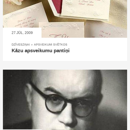
27.JŪL, 2009
DZĪVESZIŅAI
»
APSVEIKUMI SVĒTKOS
Kāzu apsveikumu pantiņi