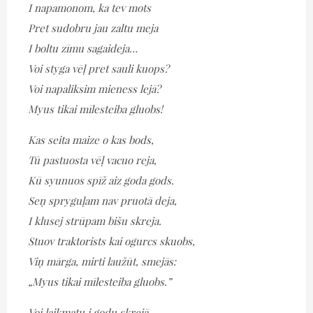
I napamonom, ka tev mots
Pret sudobru jau zaltu meja
I boltu zīmu sagaideja…
Voi styga vēļ pret sauli kuops?
Voi napaliksim mieness lejā?
Myus tikai mīlesteiba gluobs!
Kas seita maize o kas bods,
Tū pastuosta vēļ vacuo reja,
Kū syunuos spīž aiz goda gods.
Seņ spryguļam nav pruotā deja,
I klusej strūpam bišu skreja.
Stuov traktorists kai ogurcs skuobs,
Viņ mārga, mirti laužūt, smejās:
„Myus tikai mīlesteiba gluobs.”
Voi laikmatu i godu skrejā