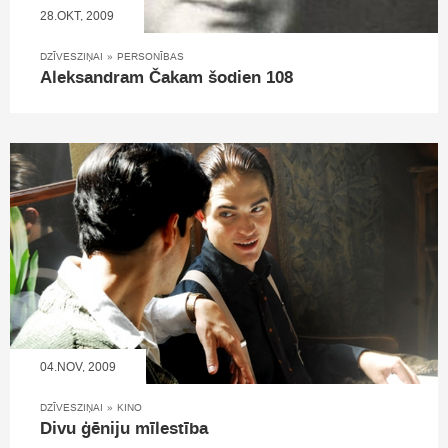
28.OKT, 2009
DZĪVESZIŅAI
»
PERSONĪBAS
Aleksandram Čakam šodien 108
04.NOV, 2009
DZĪVESZIŅAI
»
KINO
Divu ģēniju mīlestība