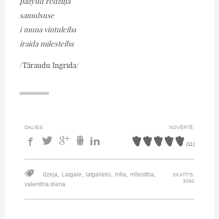
pazyud redzīņa
samulsuse
i muna vintuleiba
iraida mīlesteiba
/Tāraudu Ingrida/
DALIES:
NOVĒRTĒ:
(
11
)
,
,
,
,
,
dzeja
Latgale
latgalietis
mīla
mīlestība
SKATĪTS:
3080
valentīna diena