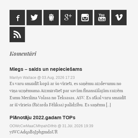
Komentāri
Miegs – salds un nepieciešams
Marilyn Wallace
@ 03.Aug, 2026 17:23
Es varu smaidīt kopā ar šo vīrieti, es saņēmu aizdevumu no
viņa uzņēmuma Aizmirstiet par savām finansiālajām raizēm
Esmu Merilina Volasa no Teksasas, ASV. Es atkal varu smaidīt
ar šī vīrieša (Ričarda Fēliksa) palīdzību. Es saņēmu [..]
Plānotāju 2022.gadam TOPs
OOWcCwMaaCMhpahDifnb
@ 31.Jūl, 2026 19:39
yiWCAdqaBaJpbgmdaUR