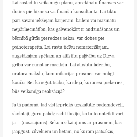
Lai sastādītu veiksmīgu plānu, aprēķinātu finanses var
doties pie biznesa vai finanšu konsultanta. Lai tiktu
pāri savām iekšējām barjerām, bailēm vai mazinātu
nepārliecinātību, kas galvenokārt ir audzināšanas un
bērnībā gūtās pieredzes sekas, var doties pie
psihoterapeita. Lai rastu ticību nemateriālajam,
augstākajam spēkam un attīstītu paļāvību uz Dieva
gribu var runāt ar mācītāju. Lai attīstītu līderību,
oratora mākslu, komunikācijas prasmes var nolīgt
kouču. Bet kā iegūt ticību, ka ideja, kurai esi pieķēries,
būs veiksmīga realizācijā?
Ja tā padomā, tad visi iepriekš uzskaitītie padomdevēji,
skolotāji, guru palīdz radīt ilūziju, ka tu to noteikti vari,
ja … (nosacījums). Seko uzskaitījums ar prasmēm, kas
jāapgūst, cilvēkiem un lietām, no kurām jāatsakās,