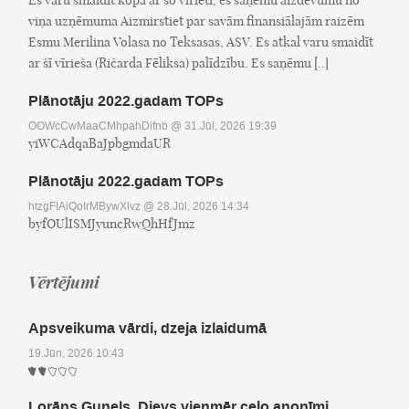
viņa uzņēmuma Aizmirstiet par savām finansiālajām raizēm
Esmu Merilina Volasa no Teksasas, ASV. Es atkal varu smaidīt
ar šī vīrieša (Ričarda Fēliksa) palīdzību. Es saņēmu [..]
Plānotāju 2022.gadam TOPs
OOWcCwMaaCMhpahDifnb
@ 31.Jūl, 2026 19:39
yiWCAdqaBaJpbgmdaUR
Plānotāju 2022.gadam TOPs
htzgFIAiQoIrMBywXlvz
@ 28.Jūl, 2026 14:34
byfOUlISMJyuncRwQhHfJmz
Vērtējumi
Apsveikuma vārdi, dzeja izlaidumā
19.Jūn, 2026 10:43
Lorāns Gunels. Dievs vienmēr ceļo anonīmi