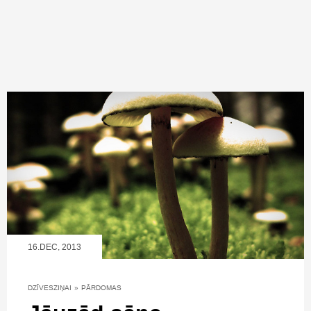
16.DEC, 2013
DZĪVESZIŅAI
»
PĀRDOMAS