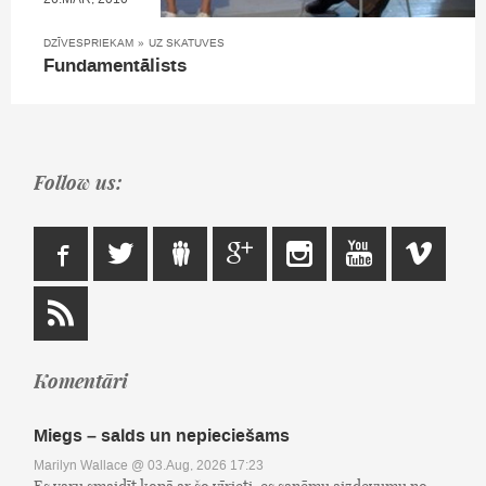
DZĪVESPRIEKAM
»
UZ SKATUVES
Fundamentālists
Follow us:
Komentāri
Miegs – salds un nepieciešams
Marilyn Wallace
@ 03.Aug, 2026 17:23
Es varu smaidīt kopā ar šo vīrieti, es saņēmu aizdevumu no