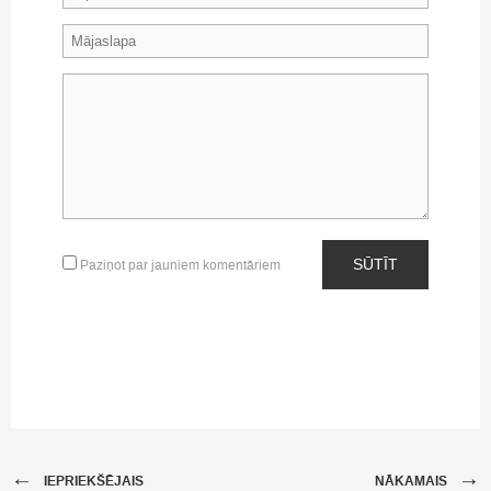
SŪTĪT
Paziņot par jauniem komentāriem
←
→
IEPRIEKŠĒJAIS
NĀKAMAIS