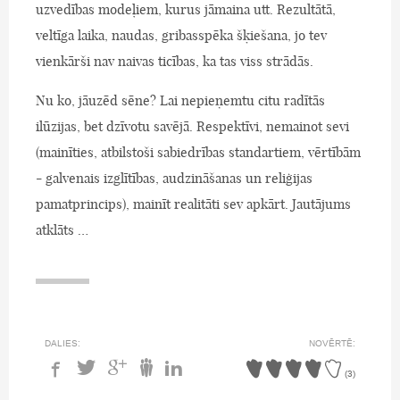
uzvedības modeļiem, kurus jāmaina utt. Rezultātā,
veltīga laika, naudas, gribasspēka šķiešana, jo tev
vienkārši nav naivas ticības, ka tas viss strādās.
Nu ko, jāuzēd sēne? Lai nepieņemtu citu radītās
ilūzijas, bet dzīvotu savējā. Respektīvi, nemainot sevi
(mainīties, atbilstoši sabiedrības standartiem, vērtībām
- galvenais izglītības, audzināšanas un reliģijas
pamatprincips), mainīt realitāti sev apkārt. Jautājums
atklāts …
DALIES:
NOVĒRTĒ:
(
3
)