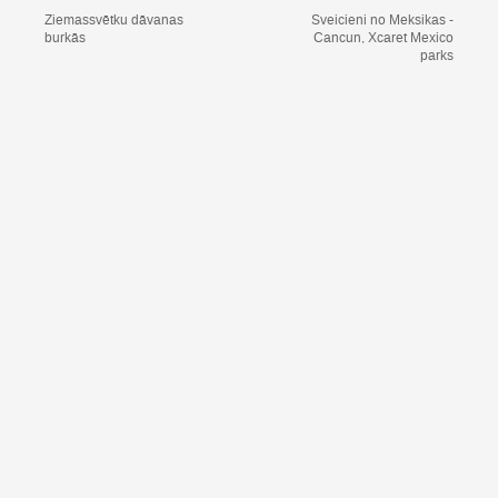
Ziemassvētku dāvanas
Sveicieni no Meksikas -
burkās
Cancun, Xcaret Mexico
parks