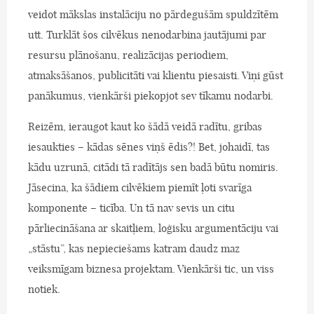
veidot mākslas instalāciju no pārdegušām spuldzītēm
utt. Turklāt šos cilvēkus nenodarbina jautājumi par
resursu plānošanu, realizācijas periodiem,
atmaksāšanos, publicitāti vai klientu piesaisti. Viņi gūst
panākumus, vienkārši piekopjot sev tīkamu nodarbi.
Reizēm, ieraugot kaut ko šādā veidā radītu, gribas
iesaukties – kādas sēnes viņš ēdis?! Bet, johaidī, tas
kādu uzrunā, citādi tā radītājs sen badā būtu nomiris.
Jāsecina, ka šādiem cilvēkiem piemīt ļoti svarīga
komponente – ticība. Un tā nav sevis un citu
pārliecināšana ar skaitļiem, loģisku argumentāciju vai
„stāstu”, kas nepieciešams katram daudz maz
veiksmīgam biznesa projektam. Vienkārši tic, un viss
notiek.