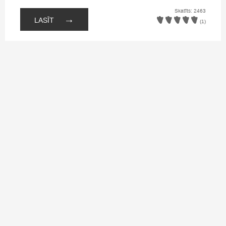
Skatīts: 2463
→
LASĪT
(1)