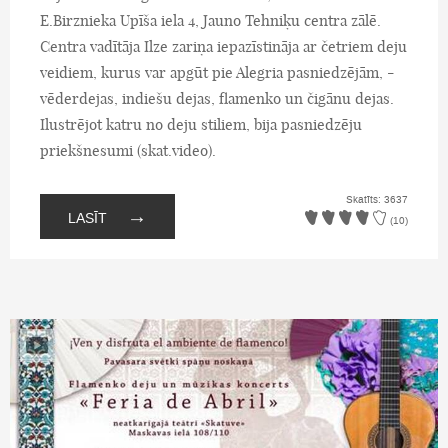
E.Birznieka Upīša iela 4, Jauno Tehniķu centra zālē.
Centra vadītāja Ilze zariņa iepazīstināja ar četriem deju
veidiem, kurus var apgūt pie Alegria pasniedzējām, -
vēderdejas, indiešu dejas, flamenko un čigānu dejas.
Ilustrējot katru no deju stiliem, bija pasniedzēju
priekšnesumi (skat.video).
Skatīts: 3637
→
LASĪT
(10)