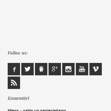
Follow us:
Komentāri
Miegs – salds un nepieciešams