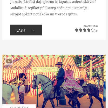
gleznās. Lielākā daļa gleznu ir tapušas autentiskā vidē
Andalūzijā, iejūkot pūlī starp spāņiem, uzmanīgi
vērojot apkārt notiekošo un tverot sajūtas.
Skatīts: 1604
→
LASĪT
(6)