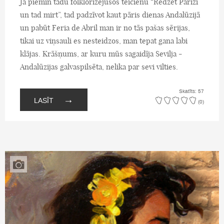
Ja piemin tādu folklorizējušos teicienu “Redzēt Parīzi
un tad mirt”, tad padzīvot kaut pāris dienas Andalūzijā
un pabūt Feria de Abril man ir no tās pašas sērijas,
tikai uz viņsauli es nesteidzos, man tepat gana labi
klājas. Krāšņums, ar kuru mūs sagaidīja Sevilja -
Andalūzijas galvaspilsēta, nelika par sevi vilties.
Skatīts: 57
→
LASĪT
(0)