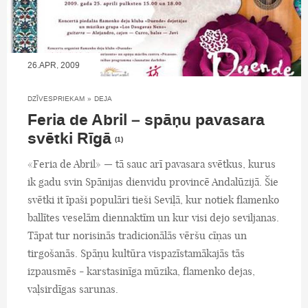
26.APR, 2009
DZĪVESPRIEKAM
»
DEJA
Feria de Abril – spāņu pavasara
svētki Rīgā
(1)
«Feria de Abril» — tā sauc arī pavasara svētkus, kurus
ik gadu svin Spānijas dienvidu provincē Andalūzijā. Šie
svētki it īpaši populāri tieši Seviļā, kur notiek flamenko
ballītes veselām diennaktīm un kur visi dejo seviljanas.
Tāpat tur norisinās tradicionālās vēršu cīņas un
tirgošanās. Spāņu kultūra vispazīstamākajās tās
izpausmēs - karstasinīga mūzika, flamenko dejas,
vaļsirdīgas sarunas.