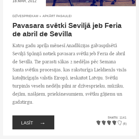
18.MAR, 2012
DZĪVESPRIEKAM
»
APKĀRT PASAULEI
Pavasara svētki Seviljā jeb Feria
de abril de Sevilla
Katru gadu aprīļa mēnesī Anadlūzijas galvaspilsētā
Seviljā Spānijā notiek pavasara svētki jeb Feria de abril
de Sevilla. Tie parasti sākas 2 nedēļas pēc Semana
Santa svētku procesijas, kas raksturīga Lieldienās visās
katoļticīgajās valstīs Eiropā, ieskaitot Latviju. Svētki
turpinās veselu nedēļu pilni ar dzīvesprieku, mūziku,
dejām, našķiem, priekšnesumiem, svētku gājienu un
gadatirgu.
Skatīts: 1141
→
LASĪT
(6)