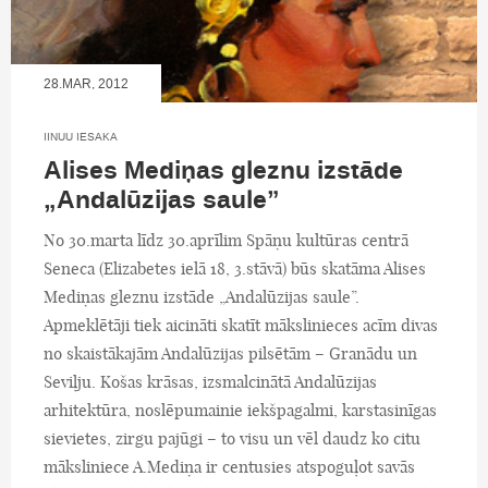
28.MAR, 2012
IINUU IESAKA
Alises Mediņas gleznu izstāde
„Andalūzijas saule”
No 30.marta līdz 30.aprīlim Spāņu kultūras centrā
Seneca (Elizabetes ielā 18, 3.stāvā) būs skatāma Alises
Mediņas gleznu izstāde „Andalūzijas saule”.
Apmeklētāji tiek aicināti skatīt mākslinieces acīm divas
no skaistākajām Andalūzijas pilsētām – Granādu un
Seviļju. Košas krāsas, izsmalcinātā Andalūzijas
arhitektūra, noslēpumainie iekšpagalmi, karstasinīgas
sievietes, zirgu pajūgi – to visu un vēl daudz ko citu
māksliniece A.Mediņa ir centusies atspoguļot savās