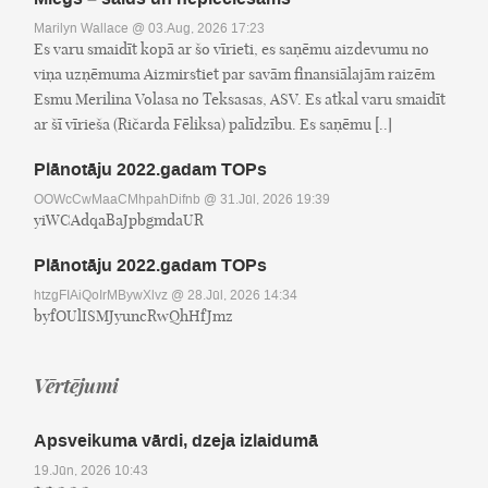
Marilyn Wallace
@ 03.Aug, 2026 17:23
Es varu smaidīt kopā ar šo vīrieti, es saņēmu aizdevumu no
viņa uzņēmuma Aizmirstiet par savām finansiālajām raizēm
Esmu Merilina Volasa no Teksasas, ASV. Es atkal varu smaidīt
ar šī vīrieša (Ričarda Fēliksa) palīdzību. Es saņēmu [..]
Plānotāju 2022.gadam TOPs
OOWcCwMaaCMhpahDifnb
@ 31.Jūl, 2026 19:39
yiWCAdqaBaJpbgmdaUR
Plānotāju 2022.gadam TOPs
htzgFIAiQoIrMBywXlvz
@ 28.Jūl, 2026 14:34
byfOUlISMJyuncRwQhHfJmz
Vērtējumi
Apsveikuma vārdi, dzeja izlaidumā
19.Jūn, 2026 10:43