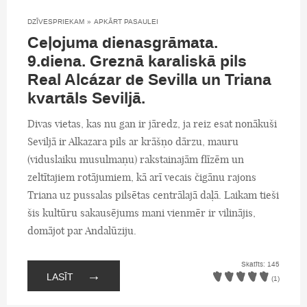
DZĪVESPRIEKAM
»
APKĀRT PASAULEI
Ceļojuma dienasgrāmata.
9.diena. Greznā karaliskā pils
Real Alcázar de Sevilla un Triana
kvartāls Seviljā.
Divas vietas, kas nu gan ir jāredz, ja reiz esat nonākuši
Seviljā ir Alkazara pils ar krāšņo dārzu, mauru
(viduslaiku musulmaņu) rakstainajām flīzēm un
zeltītajiem rotājumiem, kā arī vecais čigānu rajons
Triana uz pussalas pilsētas centrālajā daļā. Laikam tieši
šis kultūru sakausējums mani vienmēr ir vilinājis,
domājot par Andalūziju.
Skatīts: 145
→
LASĪT
(1)