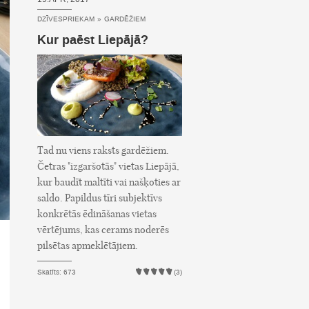
DZĪVESPRIEKAM
»
GARDĒŽIEM
Kur paēst Liepājā?
Tad nu viens raksts gardēžiem.
Četras "izgaršotās" vietas Liepājā,
kur baudīt maltīti vai našķoties ar
saldo. Papildus tīri subjektīvs
konkrētās ēdināšanas vietas
vērtējums, kas cerams noderēs
pilsētas apmeklētājiem.
Skatīts: 673
(3)