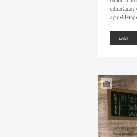
baudīt maltī
ēdināšanas v
apmeklētāji
LASĪT