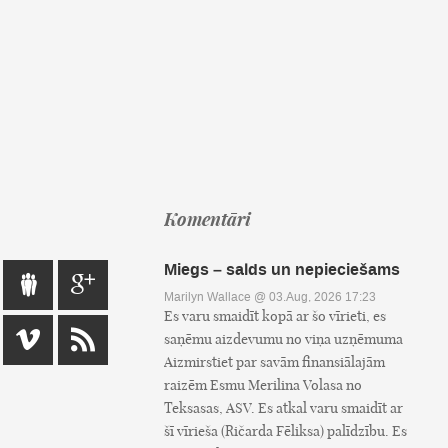
Komentāri
Miegs – salds un nepieciešams
Marilyn Wallace
@ 03.Aug, 2026 17:23
Es varu smaidīt kopā ar šo vīrieti, es
saņēmu aizdevumu no viņa uzņēmuma
Aizmirstiet par savām finansiālajām
raizēm Esmu Merilina Volasa no
Teksasas, ASV. Es atkal varu smaidīt ar
šī vīrieša (Ričarda Fēliksa) palīdzību. Es