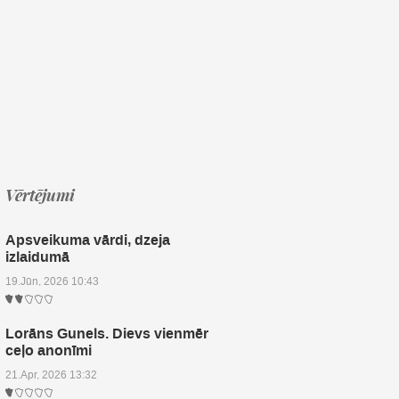
Vērtējumi
Apsveikuma vārdi, dzeja
izlaidumā
19.Jūn, 2026 10:43
Lorāns Gunels. Dievs vienmēr
ceļo anonīmi
21.Apr, 2026 13:32