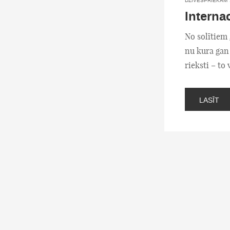
DZĪVESPRIEKAM
Interna
No solītiem
nu kura gan 
rieksti – to
LASĪT