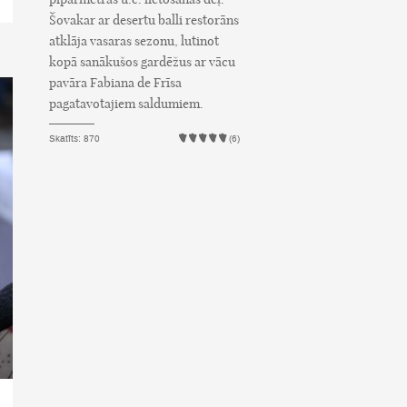
Šovakar ar desertu balli restorāns
atklāja vasaras sezonu, lutinot
kopā sanākušos gardēžus ar vācu
pavāra Fabiana de Frīsa
pagatavotajiem saldumiem.
Skatīts: 870
(6)