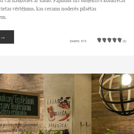
ti vai našķoties ar saldo. Papildus tīri subjektīvs konkrētās
ietas vērtējums, kas cerams noderēs pilsētas
em.
→
Skatīts: 673
(3)