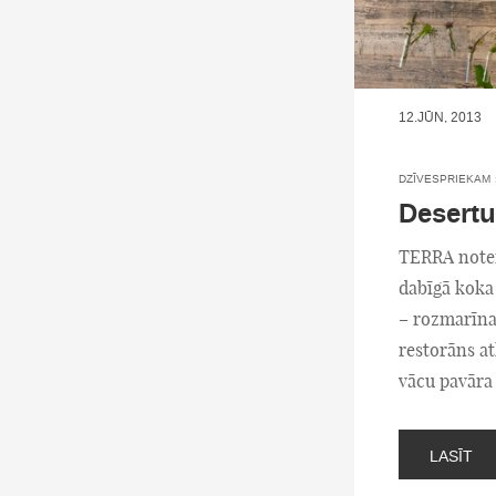
12.JŪN, 2013
DZĪVESPRIEKAM
Desertu
TERRA noteik
dabīgā koka 
– rozmarīna,
restorāns at
vācu pavāra
LASĪT