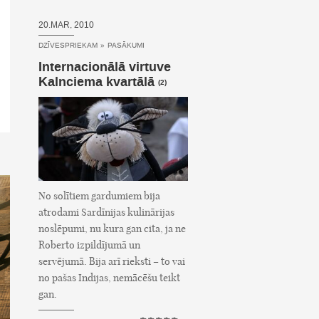
20.MAR, 2010
DZĪVESPRIEKAM
»
PASĀKUMI
Internacionālā virtuve
Kalnciema kvartālā
(2)
No solītiem gardumiem bija
atrodami Sardīnijas kulinārijas
noslēpumi, nu kura gan cita, ja ne
Roberto izpildījumā un
servējumā. Bija arī rieksti – to vai
no pašas Indijas, nemācēšu teikt
gan.