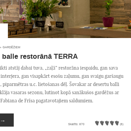
»
GARDĒŽIEM
 balle restorānā TERRA
ti atstāj dabai tuva, „zaļā” restorāna iespaidu, gan sava
interjera, gan visapkārt esošu zaļumu, gan svaigu garšaugu
 piparmētras u.c. lietošanas dēļ. Šovakar ar desertu balli
klāja vasaras sezonu, lutinot kopā sanākušos gardēžus ar
 Fabiana de Frīsa pagatavotajiem saldumiem.
→
Skatīts: 870
(6)