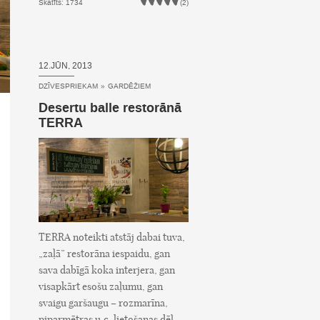
Skatīts: 1734
(2)
12.JŪN, 2013
DZĪVESPRIEKAM
»
GARDĒŽIEM
Desertu balle restorānā
TERRA
TERRA noteikti atstāj dabai tuva,
„zaļā” restorāna iespaidu, gan
sava dabīgā koka interjera, gan
visapkārt esošu zaļumu, gan
svaigu garšaugu – rozmarīna,
piparmētras u.c. lietošanas dēļ.