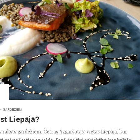
»
GARDĒŽIEM
st Liepājā?
 raksts gardēžiem. Četras "izgaršotās" vietas Liepājā, kur