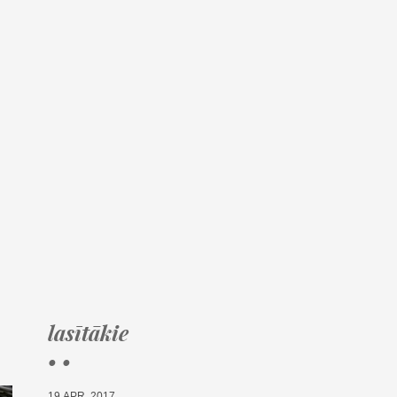
lasītākie
• •
19.APR, 2017