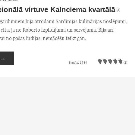
»
PASĀKUMI
cionālā virtuve Kalnciema kvartālā
(2)
 gardumiem bija atrodami Sardīnijas kulinārijas noslēpumi,
cita, ja ne Roberto izpildījumā un servējumā. Bija arī
 vai no pašas Indijas, nemācēšu teikt gan.
→
Skatīts: 1734
(2)