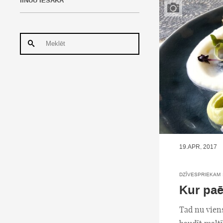
IINUU IESAKA
19.APR, 2017
DZĪVESPRIEKAM
Kur paē
Tad nu viens