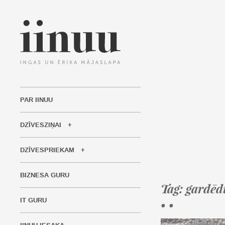
PAR IINUU
DZĪVESZIŅAI
DZĪVESPRIEKAM
BIZNESA GURU
Tag: gardēd
IT GURU
• •