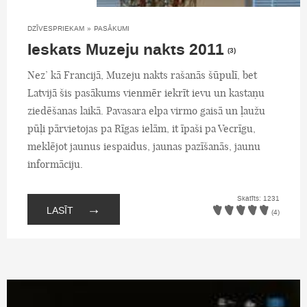
DZĪVESPRIEKAM
»
PASĀKUMI
Ieskats Muzeju nakts 2011
(3)
Nez’ kā Francijā, Muzeju nakts rašanās šūpulī, bet
Latvijā šis pasākums vienmēr iekrīt ievu un kastaņu
ziedēšanas laikā. Pavasara elpa virmo gaisā un ļaužu
pūļi pārvietojas pa Rīgas ielām, it īpaši pa Vecrīgu,
meklējot jaunus iespaidus, jaunas pazīšanās, jaunu
informāciju.
Skatīts: 1231
→
LASĪT
(4)