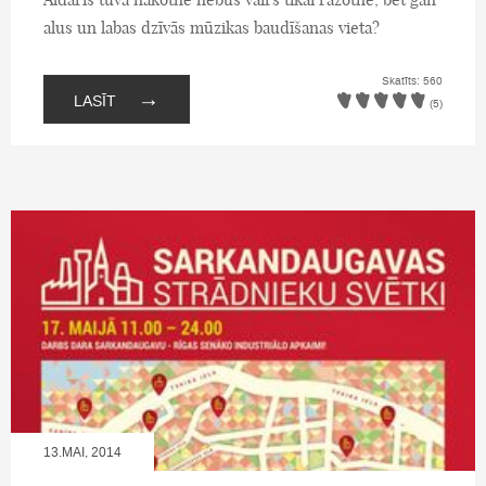
alus un labas dzīvās mūzikas baudīšanas vieta?
Skatīts: 560
→
LASĪT
(5)
13.MAI, 2014