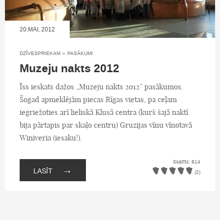
20.MAI, 2012
DZĪVESPRIEKAM
»
PASĀKUMI
Muzeju nakts 2012
Īss ieskats dažos „Muzeju nakts 2012” pasākumos.
Šogad apmeklējām piecas Rīgas vietas, pa ceļam
iegriežoties arī lieliskā Klusā centra (kurš šajā naktī
bija pārtapis par skaļo centru) Gruzijas vīnu vīnotavā
Winiveria (iesaku!).
Skatīts: 814
→
LASĪT
(2)