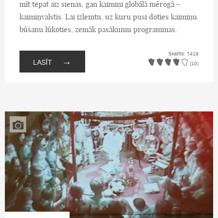
mīt tepat aiz sienas, gan kaimiņi globālā mērogā –
kaimiņvalstis. Lai izlemtu, uz kuru pusi doties kaimiņu
būšanu lūkoties, zemāk pasākumu programmas.
Skatīts: 7419
→
LASĪT
(10)