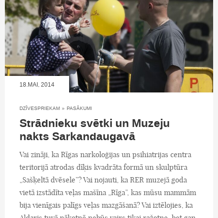
18.MAI, 2014
DZĪVESPRIEKAM
»
PASĀKUMI
Strādnieku svētki un Muzeju
nakts Sarkandaugavā
Vai zināji, ka Rīgas narkoloģijas un psihiatrijas centra
teritorijā atrodas dīķis kvadrāta formā un skulptūra
„Sašķeltā dvēsele”? Vai nojauti, ka RER muzejā goda
vietā izstādīta veļas mašīna „Rīga”, kas mūsu mammām
bija vienīgais palīgs veļas mazgāšanā? Vai iztēlojies, ka
Aldaris tuvā nākotnē nebūs vairs tikai ražotne, bet gan