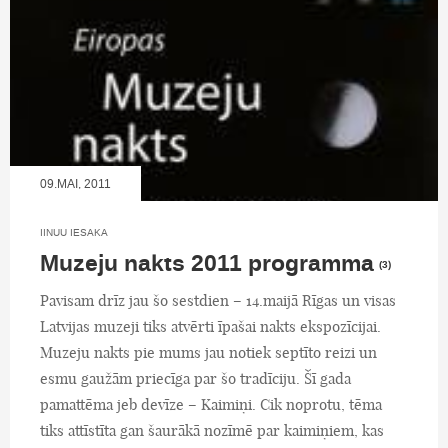
09.MAI, 2011
IINUU IESAKA
Muzeju nakts 2011 programma
(3)
Pavisam drīz jau šo sestdien – 14.maijā Rīgas un visas
Latvijas muzeji tiks atvērti īpašai nakts ekspozīcijai.
Muzeju nakts pie mums jau notiek septīto reizi un
esmu gaužām priecīga par šo tradīciju. Šī gada
pamattēma jeb devīze – Kaimiņi. Cik noprotu, tēma
tiks attīstīta gan šaurākā nozīmē par kaimiņiem, kas