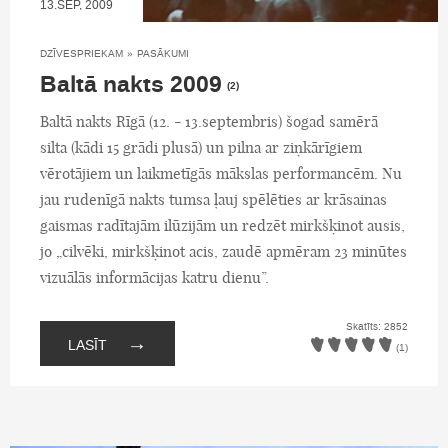
13.SEP, 2009
DZĪVESPRIEKAM
»
PASĀKUMI
Baltā nakts 2009
(2)
Baltā nakts Rīgā (12. - 13.septembris) šogad samērā
silta (kādi 15 grādi plusā) un pilna ar ziņkārīgiem
vērotājiem un laikmetīgās mākslas performancēm. Nu
jau rudenīgā nakts tumsa ļauj spēlēties ar krāsainas
gaismas radītajām ilūzijām un redzēt mirkšķinot ausis,
jo „cilvēki, mirkšķinot acis, zaudē apmēram 23 minūtes
vizuālās informācijas katru dienu”.
Skatīts: 2852
→
LASĪT
(1)