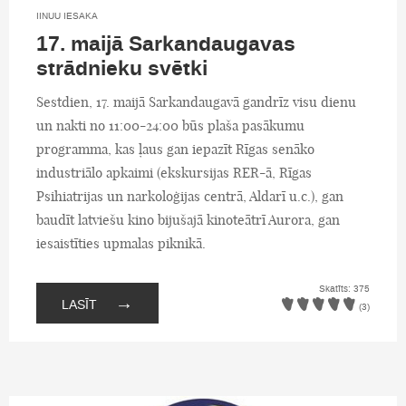
IINUU IESAKA
17. maijā Sarkandaugavas
strādnieku svētki
Sestdien, 17. maijā Sarkandaugavā gandrīz visu dienu
un nakti no 11:00-24:00 būs plaša pasākumu
programma, kas ļaus gan iepazīt Rīgas senāko
industriālo apkaimi (ekskursijas RER-ā, Rīgas
Psihiatrijas un narkoloģijas centrā, Aldarī u.c.), gan
baudīt latviešu kino bijušajā kinoteātrī Aurora, gan
iesaistīties upmalas piknikā.
Skatīts: 375
→
LASĪT
(3)