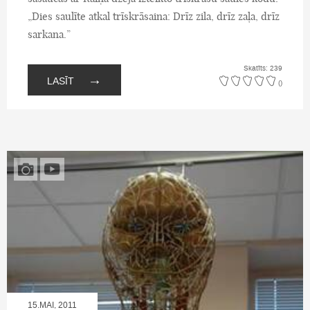
„Dies saulīte atkal trīskrāsaina: Drīz zila, drīz zaļa, drīz
sarkana.”
Skatīts: 239
→
LASĪT
()
15.MAI, 2011