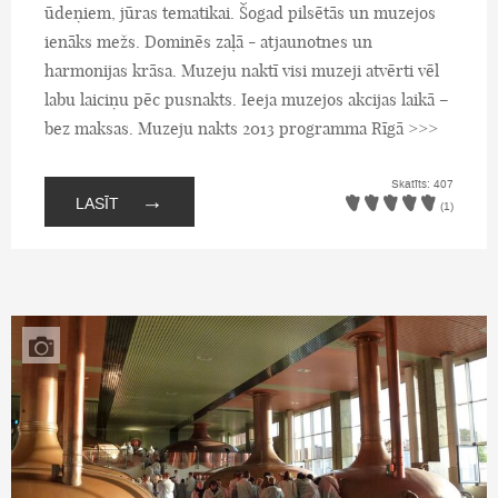
ūdeņiem, jūras tematikai. Šogad pilsētās un muzejos
ienāks mežs. Dominēs zaļā - atjaunotnes un
harmonijas krāsa. Muzeju naktī visi muzeji atvērti vēl
labu laiciņu pēc pusnakts. Ieeja muzejos akcijas laikā –
bez maksas. Muzeju nakts 2013 programma Rīgā >>>
Skatīts: 407
→
LASĪT
(1)