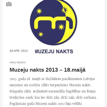
28.APR, 2013
IINUU IESAKA
Muzeju nakts 2013 – 18.maijā
2013. gada 18. maijā ar dažādiem pasākumiem Latvijas
muzejos un izstāžu zālēs turpināsies Muzeju nakts
trīsgadu cikls, iezīmējot nacionālās bagātības un Raiņa
trejkrāsu sauli, kas lec drīz zila, drīz zaļa, drīz sarkana.
Pagājušais gada Muzeju nakts 2012 bija veltīta