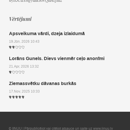
byfOUlISMJyuncRwQhHfJmz
Vērtējumi
Apsveikuma vārdi, dzeja izlaidumā
19.Jūn, 2026 10:43
Lorāns Gunels. Dievs vienmēr ceļo anonīmi
21.Apr, 2026 13:32
Ziemassvētku dāvanas burkās
17.Nov, 2025 10:33
© IINUU | Pārpublicējot vai citējot atsauce un saite uz www.iinuu.lv