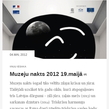
04.MAI, 2012
IINUU IESAKA
Muzeju nakts 2012 19.maijā
(4)
Muzeju nakts šogad tiks veltīta zilajai krāsai un jūrai.
Tādējādi uzsākot trīs gadu ciklu, kurā atspoguļosies
trīs Latvijas dārgumi - zilā jūra, zaļais mežs (2013) un
sarkanais dzintars (2014). Trīskrāsu harmonija
sasaucas ar Raiņa dzejā izteikto trīskrāsu saules kodu: