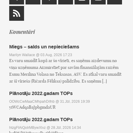
Komentāri
Miegs – salds un nepieciešams
Marilyn Wallace
@ 03.Aug, 2026 17:23
Es varu smaidīt kopā ar šo vīrieti, es saņēmu aizdevumu no
viņa uzņēmuma Aizmirstiet par savām finansiālajām raizēm
Esmu Merilina Volasa no Teksasas, ASV. Es atkal varu smaidīt
ar šī vīrieša (Ričarda Fēliksa) palīdzību. Es saņēmu [..]
Plānotāju 2022.gadam TOPs
OOWcCwMaaCMhpahDifnb
@ 31.Jūl, 2026 19:39
yiWCAdqaBaJpbgmdaUR
Plānotāju 2022.gadam TOPs
htzgFIAiQoIrMBywXlvz
@ 28.Jūl, 2026 14:34