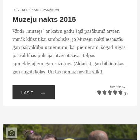
DZĪVESPRIEKAM
»
PASĀKUMI
Muzeju nakts 2015
Vārds „muzejs” ar katru gadu šajā pasākumā arvien
vairāk kļūst tikai simbolisks, jo Muzeju naktī iesaistās
gan pašvaldību uzņēmumi, kā, piemēram, šogad Rīgas
pašvaldības policija, atverot savas telpas
apmeklētājiem, gan ražotnes (Aldaris), gan bibliotēkas,
gan augstskolas. Un tas nemaz nav tik slikti.
Skatīts: 573
→
LASĪT
(3)