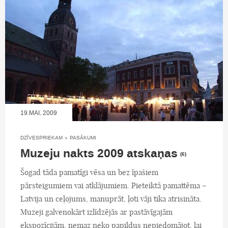
19.MAI, 2009
DZĪVESPRIEKAM
»
PASĀKUMI
Muzeju nakts 2009 atskaņas
(6)
Šogad tāda pamatīgi vēsa un bez īpašiem
pārsteigumiem vai atklājumiem. Pieteiktā pamattēma –
Latvija un ceļojums, manuprāt, ļoti vāji tika atrisināta.
Muzeji galvenokārt izlīdzējās ar pastāvīgajām
ekspozīcijām, nemaz neko papildus nepiedomājot, lai