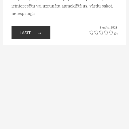
ieinteresētu vai uzrunātu apmeklētājus, vārdu sakot,
neiespringa.
Skatīts: 2523
→
LASĪT
(0)