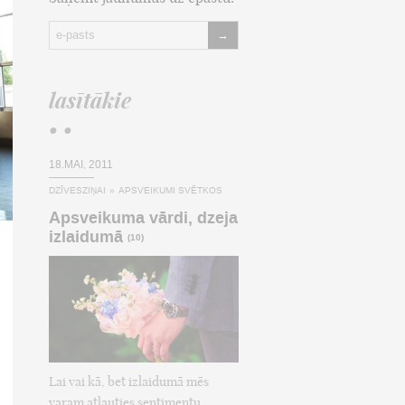
→
lasītākie
• •
18.MAI, 2011
DZĪVESZIŅAI
»
APSVEIKUMI SVĒTKOS
Apsveikuma vārdi, dzeja
izlaidumā
(10)
Lai vai kā, bet izlaidumā mēs
varam atļauties sentimentu,