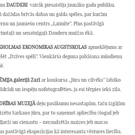
kām
DAUDERI
vairāk piesaistīja jaunāko gadu publiku.
ā dažādas brīvās dabas un galda spēles, par kurām
rnu un jauniešu centrs „Laimīte”. Plus pastāvīgā
 rimtajā un senatnīgajā Dauderu muižas ēkā.
KHOLMAS EKONOMIKAS AUGSTSKOLAS
apmeklējums ar
pēlēt „Dzīves spēli”. Vienkārša deguna pabāšana mūsdienu
ē.
IJA galerijā Zazī
ar konkursa „Jūra un cilvēks” labāko
līdrādi un iespēju nofotografēties, ja esi tērpies iekš zila.
EDRĪBAS MUZEJĀ
deju pasākumu nesastapām, taču izgājām
zētu Sarkano jūru, par to saņemot apliecību (šogad jeb
.Ijarā) un cienastu – neraudzētās maizes jeb macas
lus pastāvīgā ekspozīcijas kā interesanta vēstures liecība.