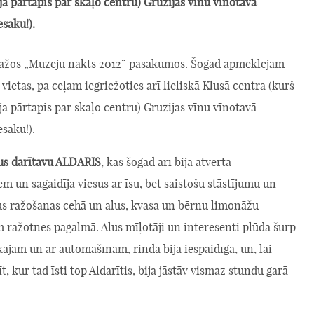
ija pārtapis par skaļo centru) Gruzijas vīnu vīnotavā
esaku!).
 dažos „Muzeju nakts 2012” pasākumos. Šogad apmeklējām
 vietas, pa ceļam iegriežoties arī lieliskā Klusā centra (kurš
ija pārtapis par skaļo centru) Gruzijas vīnu vīnotavā
esaku!).
us darītavu ALDARIS
, kas šogad arī bija atvērta
m un sagaidīja viesus ar īsu, bet saistošu stāstījumu un
us ražošanas cehā un alus, kvasa un bērnu limonāžu
 ražotnes pagalmā. Alus mīļotāji un interesenti plūda šurp
jām un ar automašīnām, rinda bija iespaidīga, un, lai
t, kur tad īsti top Aldarītis, bija jāstāv vismaz stundu garā