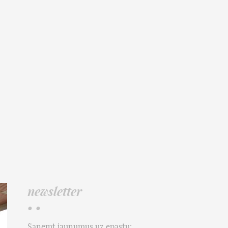
newsletter
• •
Saņemt jaunumus uz epastu: