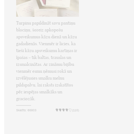
Turpinu papildināt savu pantiņu
blociņu, šoreiz apkopošu
apsveikumus kāzu dienā un kāzu
gadadienās. Vienmēr ir licies, ka
tieši kāzu apsveikumu kartiņas ir
īpašas – tik baltas, trauslas un
izsmalcinātas. Ar zināmu bijību
vienmēr esmu ņēmusi rokā un
izvēlējusies smalku melnu
pildspalvu, lai raksts izskatītos
pēc iespējas smalkāks un
graciozāk.
Skatīts: 66803
(110)