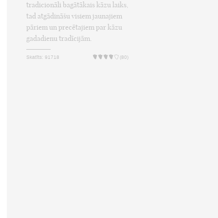
tradicionāli bagātākais kāzu laiks,
tad atgādināšu visiem jaunajiem
pāriem un precētajiem par kāzu
gadadienu tradīcijām.
Skatīts: 91718
(80)