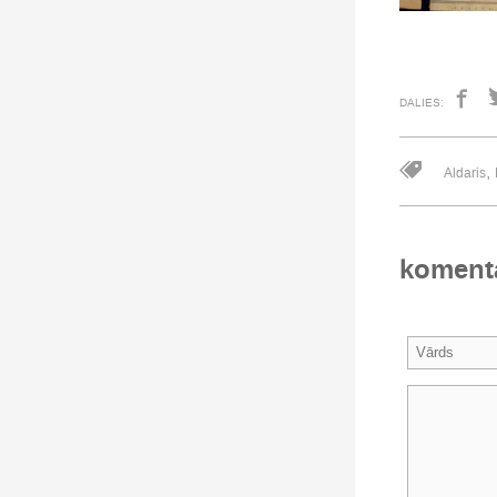
DALIES:
,
Aldaris
koment