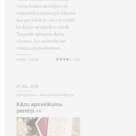
varam ļauties nostaļģijai un
romantiskai jūsmai par nākotni.
Kas gan labāk to visu var izteikt,
kā dzejas un mūzikas valoda.
Turpmāk apkopoju dažas
vārsmas, kas noderētu šim
svinīgajam pasākumam.
Skatīts: 148345
(208)
27.JŪL, 2009
DZĪVESZIŅAI
»
APSVEIKUMI SVĒTKOS
Kāzu apsveikumu
pantiņi
(15)