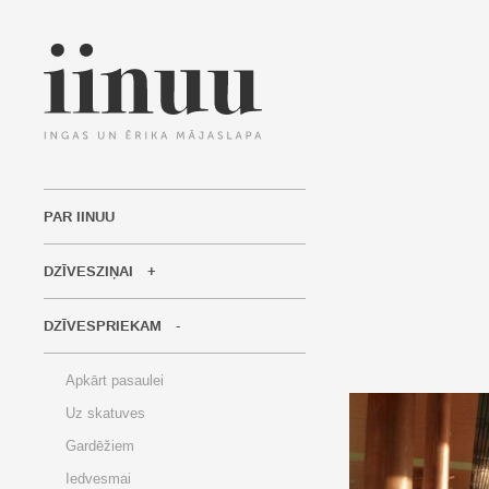
PAR IINUU
DZĪVESZIŅAI
DZĪVESPRIEKAM
Apkārt pasaulei
Uz skatuves
Gardēžiem
Iedvesmai