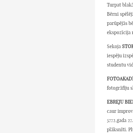
Turpat bla
Bērni spēlēj
parūpējās bē
ekspozīcija
Sekoja
STO
iespēju izs
studentu vid
FOTOAKADĒM
fotogrāfiju s
EBREJU BI
caur improvi
5772.gada 27
plāksnīti. P