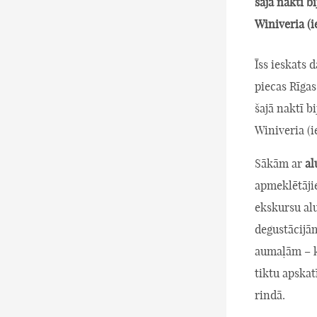
šajā naktī b
Winiveria (i
Īss ieskats
piecas Rīgas
šajā naktī b
Winiveria (i
Sākām ar
al
apmeklētājie
ekskursu al
degustācijām
aumaļām – kā
tiktu apskatī
rindā.