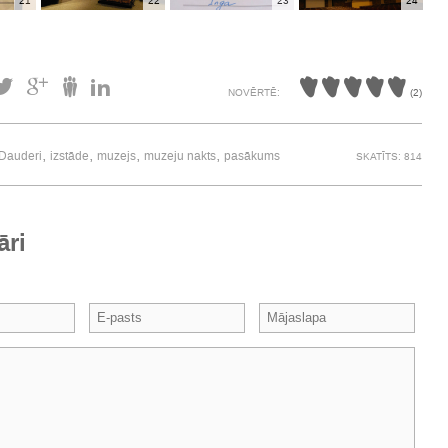
21
22
23
24
NOVĒRTĒ:
(
2
)
,
,
,
,
Dauderi
izstāde
muzejs
muzeju nakts
pasākums
SKATĪTS: 814
āri