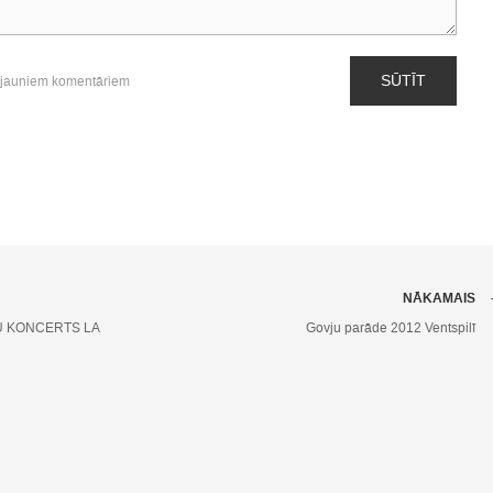
SŪTĪT
 jauniem komentāriem
NĀKAMAIS
 KONCERTS LA
Govju parāde 2012 Ventspilī