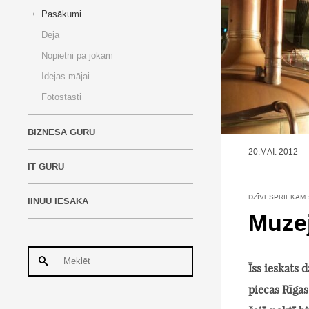
Pasākumi
Deja
Nopietni pa jokam
Idejas mājai
Fotostāsti
BIZNESA GURU
20.MAI, 2012
IT GURU
DZĪVESPRIEKAM
IINUU IESAKA
Muzej
Īss ieskats
piecas Rīgas