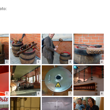
foto:
1
2
3
4
5
6
7
8