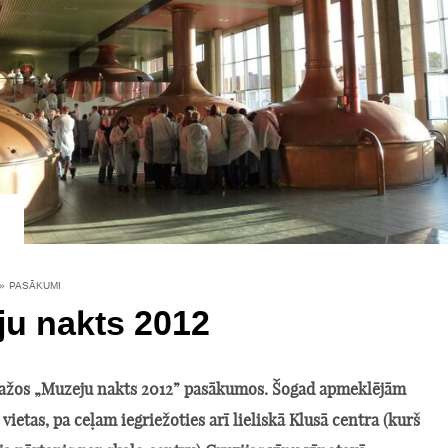
»
PASĀKUMI
u nakts 2012
 dažos „Muzeju nakts 2012” pasākumos. Šogad apmeklējām
 vietas, pa ceļam iegriežoties arī lieliskā Klusā centra (kurš