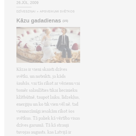
26.JŪL, 2009
DZĪVESZIŅAI
»
APSVEIKUMI SVĒTKOS
Kāzu gadadienas
(15)
Kāzas ir vieni skaisti dzīves
svētki, un noteikti, ja kāds
šaubās, vai tās rīkot ar vērienu vai
tomēr salaulāties tikai liecinieku
klātbūtnē, taupot laiku, līdzekļus,
enerģiju un ko tik vien vēl nē, tad
viennozīmīgi iesakām rīkot šos
svētkus. Tā paliek kā vērtība visas
dzīves garumā. Tā kā strauji
tuvojas augusts, kas Latvijā ir