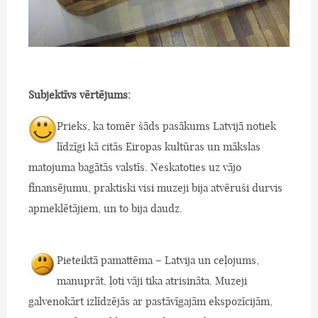
Subjektīvs vērtējums:
Prieks, ka tomēr šāds pasākums Latvijā notiek
līdzīgi kā citās Eiropas kultūras un mākslas
matojuma bagātās valstīs. Neskatoties uz vājo
finansējumu, praktiski visi muzeji bija atvēruši durvis
apmeklētājiem, un to bija daudz.
Pieteiktā pamattēma – Latvija un ceļojums,
manuprāt, ļoti vāji tika atrisināta. Muzeji
galvenokārt izlīdzējās ar pastāvīgajām ekspozīcijām,