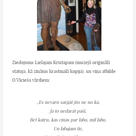
Ziedojums Lielajam Kristapam (muzejā oriģinālā
statuja, kā zināms krastmalā kopija), un viņa atbilde
O.Vācieša vārdiem:
„
Es nevaru sargāt jūs ne no kā,
Ja to nedarāt paši,
Bet katru, kas cīnās par labo, mīl labo,
Un labajam tic,