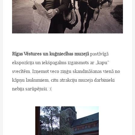
Rīgas Vēstures un kuģniecības muzejā
pastāvīgā
ekspozīcija un iekšpagalms izgaismots ar „kapu”
svecītēm. Izņemot veco ziņģu skandināšanas vienā no
kāpņu laukumiem, citu atrakciju muzeja darbinieki
nebija sarūpējuši. :(