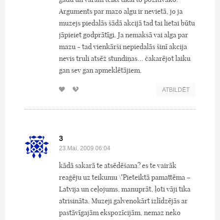
Arguments par mazo algu ir nevietā, jo ja
muzejs piedalās šādā akcijā tad tai lietai būtu
jāpieiet godprātīgi. Ja nemaksā vai alga par
mazu - tad vienkārši nepiedalās šinī akcija
nevis truli atsēž stundiņas... čakarējot laiku
gan sev gan apmeklētājiem.
ATBILDĒT
3
23.Mai, 2009 06:04
kādā sakarā te atsēdēšana? es te vairāk
reaģēju uz teikumu \"Pieteiktā pamattēma –
Latvija un ceļojums, manuprāt, ļoti vāji tika
atrisināta. Muzeji galvenokārt izlīdzējās ar
pastāvīgajām ekspozīcijām, nemaz neko