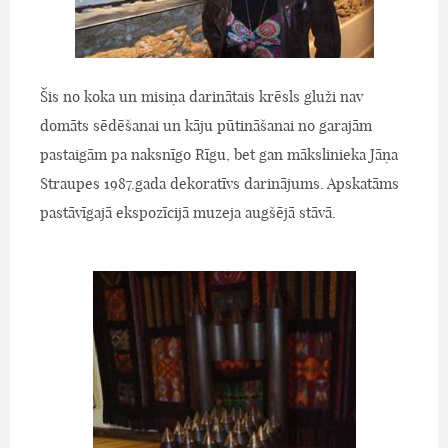
Šis no koka un misiņa darinātais krēsls gluži nav
domāts sēdēšanai un kāju pūtināšanai no garajām
pastaigām pa naksnīgo Rīgu, bet gan mākslinieka Jāņa
Straupes 1987.gada dekoratīvs darinājums. Apskatāms
pastāvīgajā ekspozīcijā muzeja augšējā stāvā.