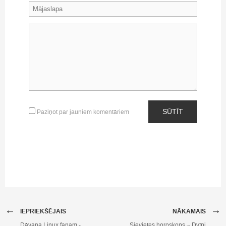
SŪTĪT
Paziņot par jauniem komentāriem
←
→
IEPRIEKŠĒJAIS
NĀKAMAIS
Dāvana Linux fanam -
Sievietes horoskops – Dvīņi