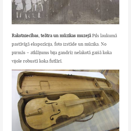
Rakstniecības, teātra un mūzikas muzejā
Pils laukumā
pastāvīgā ekspozīcija, foto izstāde un mūzika. No
pirmās – atklājums bija gandrīz nelakotā gaišā koka
vijole robustā koka futlārī.