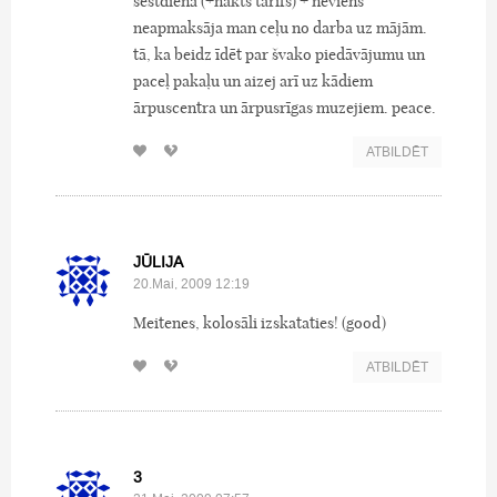
sestdienā (+nakts tarifs) + neviens
neapmaksāja man ceļu no darba uz mājām.
tā, ka beidz īdēt par švako piedāvājumu un
paceļ pakaļu un aizej arī uz kādiem
ārpuscentra un ārpusrīgas muzejiem. peace.
ATBILDĒT
JŪLIJA
20.Mai, 2009 12:19
Meitenes, kolosāli izskataties! (good)
ATBILDĒT
3