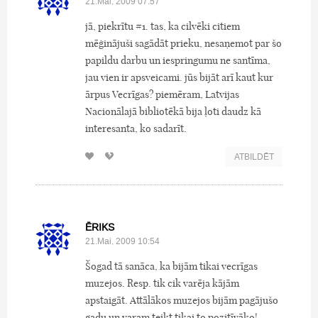
21.Mai, 2009 07:57
jā, piekrītu #1. tas, ka cilvēki citiem
mēģinājuši sagādāt prieku, nesaņemot par šo
papildu darbu un iespringumu ne santīma,
jau vien ir apsveicami. jūs bijāt arī kaut kur
ārpus Vecrīgas? piemēram, Latvijas
Nacionālajā bibliotēkā bija ļoti daudz kā
interesanta, ko sadarīt.
ATBILDĒT
ĒRIKS
21.Mai, 2009 10:54
Šogad tā sanāca, ka bijām tikai vecrīgas
muzejos. Resp. tik cik varēja kājām
apstaigāt. Attālākos muzejos bijām pagājušo
gadu un varam teikt tikai to pozitīvāko!