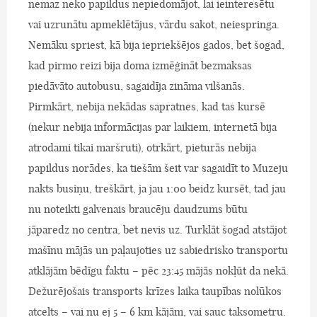
nemaz neko papildus nepiedomājot, lai ieinteresētu
vai uzrunātu apmeklētājus, vārdu sakot, neiespringa.
Nemāku spriest, kā bija iepriekšējos gados, bet šogad,
kad pirmo reizi bija doma izmēģināt bezmaksas
piedāvāto autobusu, sagaidīja zināma vilšanās.
Pirmkārt, nebija nekādas sapratnes, kad tas kursē
(nekur nebija informācijas par laikiem, internetā bija
atrodami tikai maršruti), otrkārt, pieturās nebija
papildus norādes, ka tiešām šeit var sagaidīt to Muzeju
nakts busiņu, treškārt, ja jau 1:00 beidz kursēt, tad jau
nu noteikti galvenais braucēju daudzums būtu
jāparedz no centra, bet nevis uz. Turklāt šogad atstājot
mašīnu mājās un paļaujoties uz sabiedrisko transportu
atklājām bēdīgu faktu – pēc 23:45 mājās nokļūt da nekā.
Dežurējošais transports krīzes laika taupības nolūkos
atcelts – vai nu ej 5 – 6 km kājām, vai sauc taksometru.