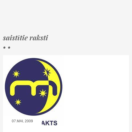
saistītie raksti
• •
07.MAI, 2009