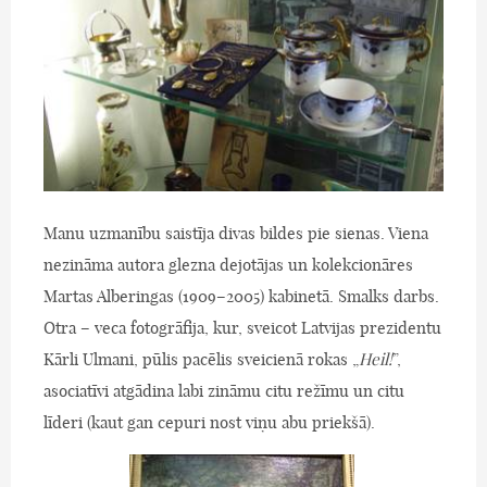
Manu uzmanību saistīja divas bildes pie sienas. Viena
nezināma autora glezna dejotājas un kolekcionāres
Martas Alberingas (1909–2005) kabinetā. Smalks darbs.
Otra – veca fotogrāfija, kur, sveicot Latvijas prezidentu
Kārli Ulmani, pūlis pacēlis sveicienā rokas „
Heil!
”,
asociatīvi atgādina labi zināmu citu režīmu un citu
līderi (kaut gan cepuri nost viņu abu priekšā).