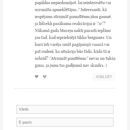
papildus nepiedomājot, lai ieinteresētu vai
uzrunātu apmeklētājus,\" Interesanti, kā
iespējams atrisināt pamattēmu jūsu gaumē,
ja līdzekļi pasākuma realizācijai ir \"0\"?
Nākamā gada Muzeju nakti parasti ieplāno
jau tad, kad iepriekšējā tikko beigusies. Un
kurš īsti varēja zināt pagājušajā vasarā vai
pat rudenī, ka situācija būs tāda, kāda tā ir
šobrīd? \"Atrisināt pamttēmu\" nevar no tukša
gaisa, ja jums tas gadījumā nav skaidrs.:)
ATBILDĒT