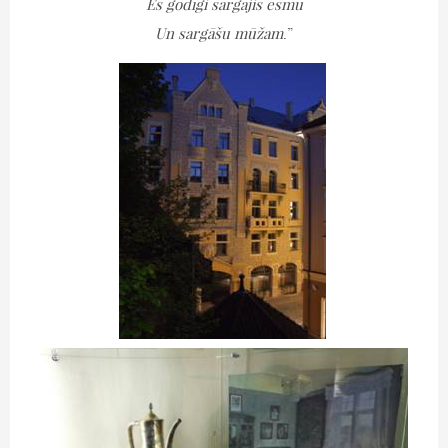
Es godīgi sargājis esmu
Un sargāšu mūžam
.”