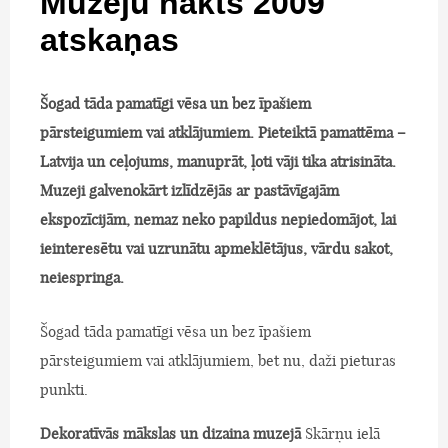
Muzeju nakts 2009
atskaņas
Šogad tāda pamatīgi vēsa un bez īpašiem
pārsteigumiem vai atklājumiem. Pieteiktā pamattēma –
Latvija un ceļojums, manuprāt, ļoti vāji tika atrisināta.
Muzeji galvenokārt izlīdzējās ar pastāvīgajām
ekspozīcijām, nemaz neko papildus nepiedomājot, lai
ieinteresētu vai uzrunātu apmeklētājus, vārdu sakot,
neiespringa.
Šogad tāda pamatīgi vēsa un bez īpašiem
pārsteigumiem vai atklājumiem, bet nu, daži pieturas
punkti.
Dekoratīvās mākslas un dizaina muzejā
Skārņu ielā