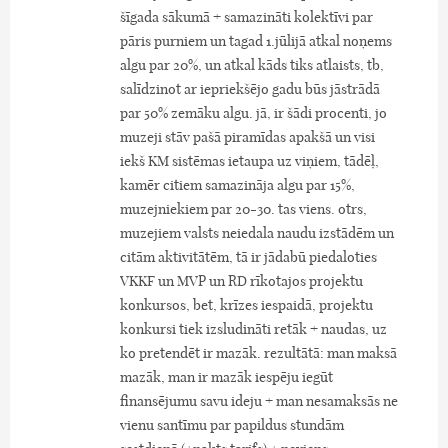
šīgada sākumā + samazināti kolektīvi par
pāris purniem un tagad 1.jūlijā atkal noņems
algu par 20%, un atkal kāds tiks atlaists, tb,
salīdzinot ar iepriekšējo gadu būs jāstrādā
par 50% zemāku algu. jā, ir šādi procenti, jo
muzeji stāv pašā piramīdas apakšā un visi
iekš KM sistēmas ietaupa uz viņiem, tādēļ,
kamēr citiem samazināja algu par 15%,
muzejniekiem par 20-30. tas viens. otrs,
muzejiem valsts neiedala naudu izstādēm un
citām aktivitātēm, tā ir jādabū piedaloties
VKKF un MVP un RD rīkotajos projektu
konkursos, bet, krīzes iespaidā, projektu
konkursi tiek izsludināti retāk + naudas, uz
ko pretendēt ir mazāk. rezultātā: man maksā
mazāk, man ir mazāk iespēju iegūt
finansējumu savu ideju + man nesamaksās ne
vienu santīmu par papildus stundām