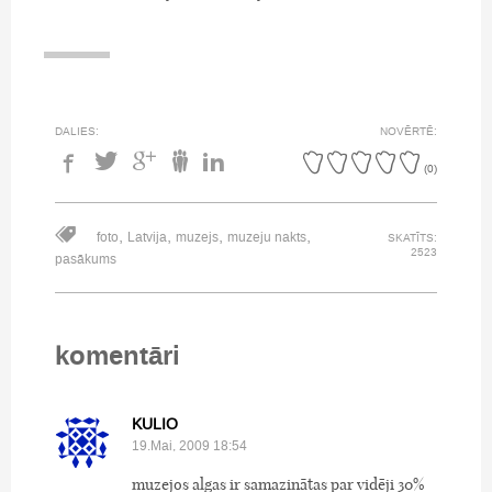
DALIES:
NOVĒRTĒ:
(
0
)
,
,
,
,
foto
Latvija
muzejs
muzeju nakts
SKATĪTS:
2523
pasākums
komentāri
KULIO
19.Mai, 2009 18:54
muzejos algas ir samazinātas par vidēji 30%