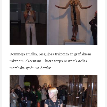
Dominēja smalka, pieguļoša trikotāža ar grafiskiem
rakstiem. Akcentam – katrā tērpā neiztrūkstošas
metāliska spīduma detaļas.