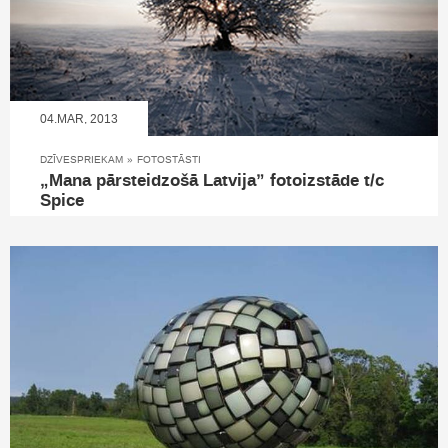
04.MAR, 2013
DZĪVESPRIEKAM
»
FOTOSTĀSTI
„Mana pārsteidzošā Latvija” fotoizstāde t/c
Spice