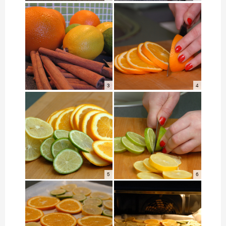
3
4
5
6