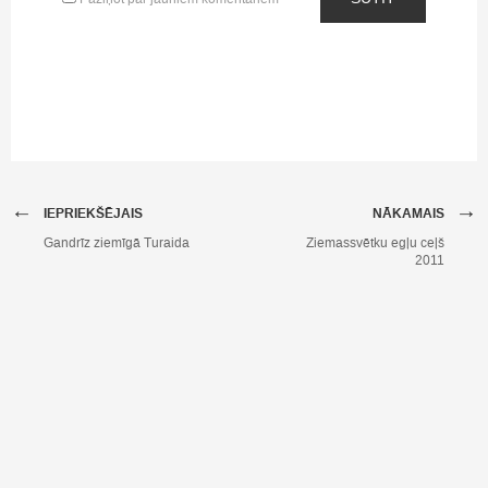
←
→
IEPRIEKŠĒJAIS
NĀKAMAIS
Gandrīz ziemīgā Turaida
Ziemassvētku egļu ceļš
2011