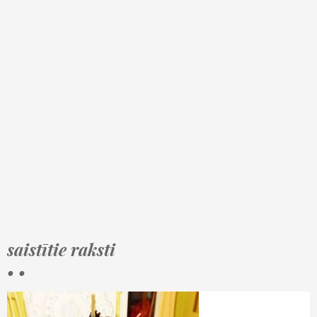
saistītie raksti
• •