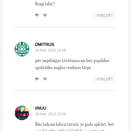
Baigi labi!!!
ATBILDĒT
DMITRIJS
28.Nov, 2012 14:58
pēc nepilnīgas žāvēšanas un bez papildus
apstrādes augļos veidojas tārpi.
ATBILDĒT
IINUU
28.Nov, 2012 22:09
Būs laikam labi izžuvuši, jo gads apkārt, bet