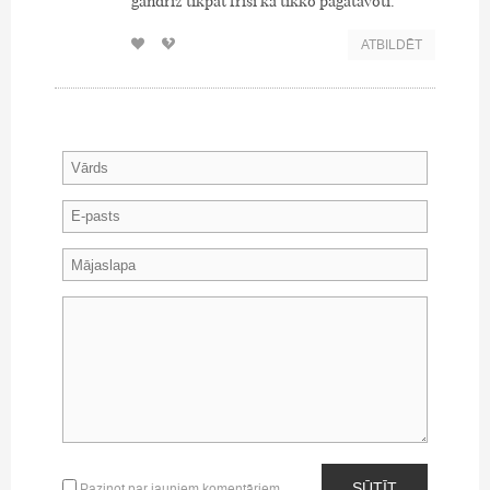
gandrīz tikpat friši kā tikko pagatavoti.
ATBILDĒT
SŪTĪT
Paziņot par jauniem komentāriem