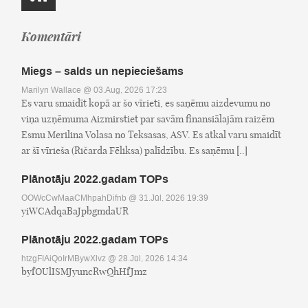
Komentāri
Miegs – salds un nepieciešams
Marilyn Wallace
@ 03.Aug, 2026 17:23
Es varu smaidīt kopā ar šo vīrieti, es saņēmu aizdevumu no
viņa uzņēmuma Aizmirstiet par savām finansiālajām raizēm
Esmu Merilina Volasa no Teksasas, ASV. Es atkal varu smaidīt
ar šī vīrieša (Ričarda Fēliksa) palīdzību. Es saņēmu [..]
Plānotāju 2022.gadam TOPs
OOWcCwMaaCMhpahDifnb
@ 31.Jūl, 2026 19:39
yiWCAdqaBaJpbgmdaUR
Plānotāju 2022.gadam TOPs
htzgFIAiQoIrMBywXlvz
@ 28.Jūl, 2026 14:34
byfOUlISMJyuncRwQhHfJmz