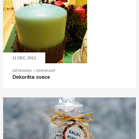
11.DEC, 2012
DZĪVESZIŅAI
»
DARINĀJUMI
Dekorēta svece