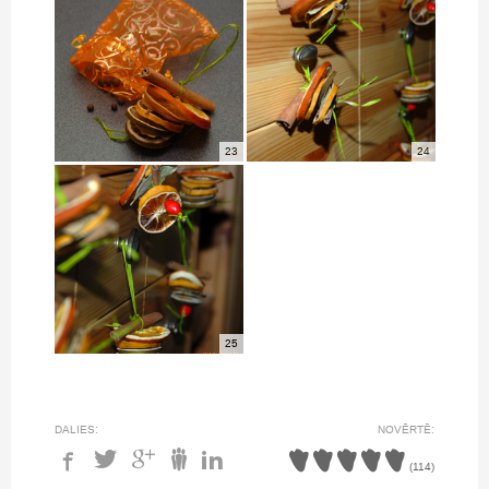
23
24
25
DALIES:
NOVĒRTĒ:
(
114
)