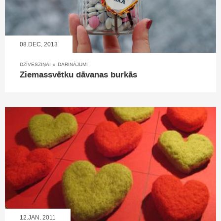
08.DEC, 2013
DZĪVESZIŅAI
»
DARINĀJUMI
Ziemassvētku dāvanas burkās
12.JAN, 2011