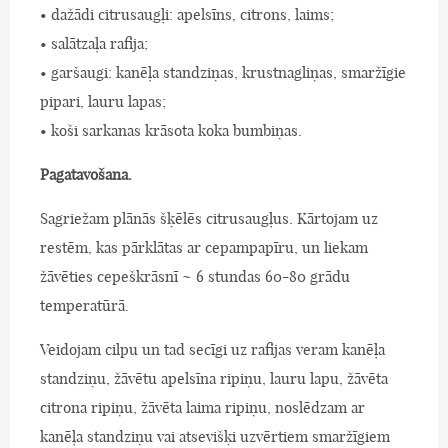
• dažādi citrusaugļi: apelsīns, citrons, laims;
• salātzaļa rafija;
• garšaugi: kanēļa standziņas, krustnagliņas, smaržīgie
pipari, lauru lapas;
• koši sarkanas krāsota koka bumbiņas.
Pagatavošana.
Sagriežam plānās šķēlēs citrusaugļus. Kārtojam uz
restēm, kas pārklātas ar cepampapīru, un liekam
žāvēties cepeškrāsnī ~ 6 stundas 60-80 grādu
temperatūrā.
Veidojam cilpu un tad secīgi uz rafijas veram kanēļa
standziņu, žāvētu apelsīna ripiņu, lauru lapu, žāvēta
citrona ripiņu, žāvēta laima ripiņu, noslēdzam ar
kanēļa standziņu vai atsevišķi uzvērtiem smaržīgiem