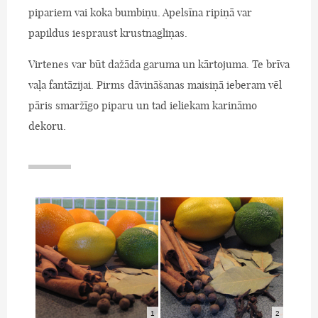
pipariem vai koka bumbiņu. Apelsīna ripiņā var
papildus iespraust krustnagliņas.
Virtenes var būt dažāda garuma un kārtojuma. Te brīva
vaļa fantāzijai. Pirms dāvināšanas maisiņā ieberam vēl
pāris smaržīgo piparu un tad ieliekam karināmo
dekoru.
1
2