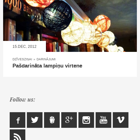
15.DEC, 2012
DZĪVESZIŅAI
»
DARINĀJUMI
Pašdarināta lampiņu virtene
Follow us: