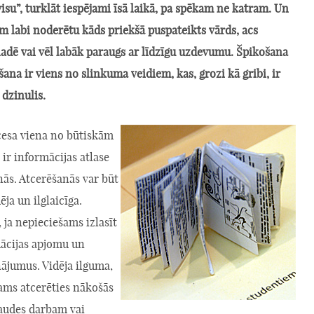
visu”, turklāt iespējami īsā laikā, pa spēkam ne katram. Un
m labi noderētu kāds priekšā puspateikts vārds, acs
ladē vai vēl labāk paraugs ar līdzīgu uzdevumu. Špikošana
šana ir viens no slinkuma veidiem, kas, grozi kā gribi, ir
 dzinulis.
esa viena no būtiskām
ir informācijas atlase
nās. Atcerēšanās var būt
dēja un ilglaicīga.
, ja nepieciešams izlasīt
ācijas apjomu un
nājumus. Vidēja ilguma,
šams atcerēties nākošās
audes darbam vai