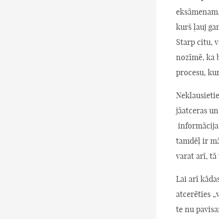
eksāmenam. 
kurš ļauj ga
Starp citu, 
nozīmē, ka b
procesu, kur
Neklausieti
jāatceras un 
informācijas
tamdēļ ir m
varat arī, t
Lai arī kāda
atcerēties „
te nu pavisa