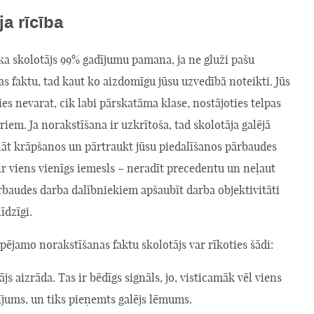
ja rīcība
 ka skolotājs 99% gadījumu pamana, ja ne gluži pašu
s faktu, tad kaut ko aizdomīgu jūsu uzvedībā noteikti. Jūs
es nevarat, cik labi pārskatāma klase, nostājoties telpas
riem. Ja norakstīšana ir uzkrītoša, tad skolotāja galējā
klāt krāpšanos un pārtraukt jūsu piedalīšanos pārbaudes
r viens vienīgs iemesls – neradīt precedentu un neļaut
rbaudes darba dalībniekiem apšaubīt darba objektivitāti
līdzīgi.
ējamo norakstīšanas faktu skolotājs var rīkoties šādi:
js aizrāda. Tas ir bēdīgs signāls, jo, visticamāk vēl viens
ījums, un tiks pieņemts galējs lēmums.