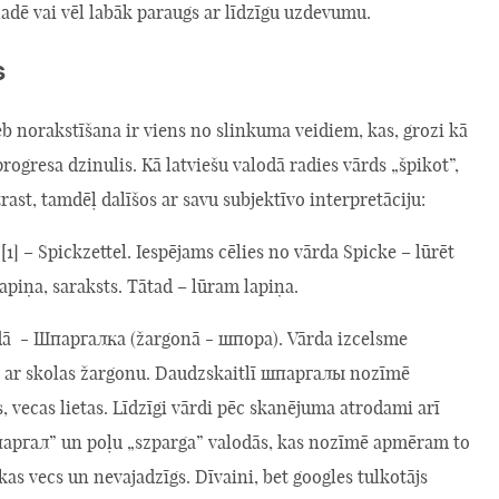
adē vai vēl labāk paraugs ar līdzīgu uzdevumu.
s
b norakstīšana ir viens no slinkuma veidiem, kas, grozi kā
 progresa dzinulis. Kā latviešu valodā radies vārds „špikot”,
rast, tamdēļ dalīšos ar savu subjektīvo interpretāciju:
[1] – Spickzettel. Iespējams cēlies no vārda Spicke – lūrēt
lapiņa, saraksts. Tātad – lūram lapiņa.
dā - Шпаргалка (žargonā - шпора). Vārda izcelsme
 ar skolas žargonu. Daudzskaitlī шпаргалы nozīmē
, vecas lietas. Līdzīgi vārdi pēc skanējuma atrodami arī
аргал” un poļu „szparga” valodās, kas nozīmē apmēram to
kas vecs un nevajadzīgs. Dīvaini, bet googles tulkotājs