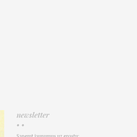
newsletter
• •
Saņemt jaunumus uz epastu: