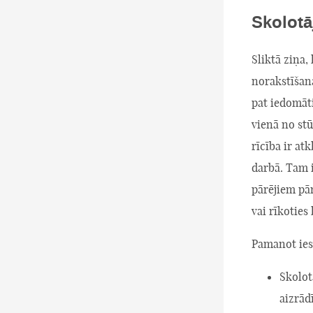
Skolotā
Sliktā ziņa,
norakstīšana
pat iedomāti
vienā no stū
rīcība ir at
darbā. Tam i
pārējiem pā
vai rīkoties 
Pamanot iesp
Skolotā
aizrād