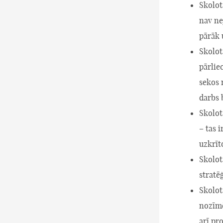
Skolot
nav ne
pārāk 
Skolot
pārliec
sekos 
darbs 
Skolot
– tas 
uzkrīt
Skolot
stratē
Skolotā
nozīmē
arī pr