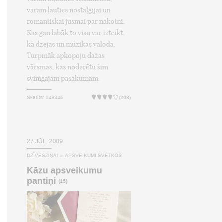
varam ļauties nostaļģijai un
romantiskai jūsmai par nākotni.
Kas gan labāk to visu var izteikt,
kā dzejas un mūzikas valoda.
Turpmāk apkopoju dažas
vārsmas, kas noderētu šim
svinīgajam pasākumam.
Skatīts: 148345
(208)
27.JŪL, 2009
DZĪVESZIŅAI
»
APSVEIKUMI SVĒTKOS
Kāzu apsveikumu
pantiņi
(15)