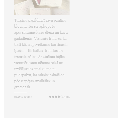
Turpinu papildināt savu pantiņu
blociņu, šoreiz apkopošu
apsveikumus kāzu dienā un kāzu
gadadienās. Vienmēr ir licies, ka
tieši kāzu apsveikumu kartiņas ir
īpašas – tik baltas, trauslas un
izsmalcinātas. Ar zināmu bijību
vienmēr esmu ņēmusi rokā un
izvēlējusies smalku melnu
pildspalvu, lai raksts izskatītos
pēc iespējas smalkāks un
graciozāk.
Skatīts: 66803
(110)