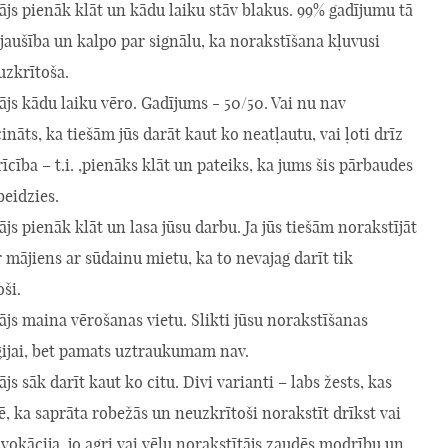
ājs pienāk klāt un kādu laiku stāv blakus. 99% gadījumu tā
jaušība un kalpo par signālu, ka norakstīšana kļuvusi
uzkrītoša.
ājs kādu laiku vēro. Gadījums - 50/50. Vai nu nav
ināts, ka tiešām jūs darāt kaut ko neatļautu, vai ļoti drīz
rīcība – t.i. ,pienāks klāt un pateiks, ka jums šis pārbaudes
beidzies.
ājs pienāk klāt un lasa jūsu darbu. Ja jūs tiešām norakstījāt
ir mājiens ar sūdainu mietu, ka to nevajag darīt tik
oši.
ājs maina vērošanas vietu. Slikti jūsu norakstīšanas
ģijai, bet pamats uztraukumam nav.
js sāk darīt kaut ko citu. Divi varianti – labs žests, kas
, ka saprāta robežās un neuzkrītoši norakstīt drīkst vai
ovokācija, jo agri vai vēlu norakstītājs zaudēs modrību un