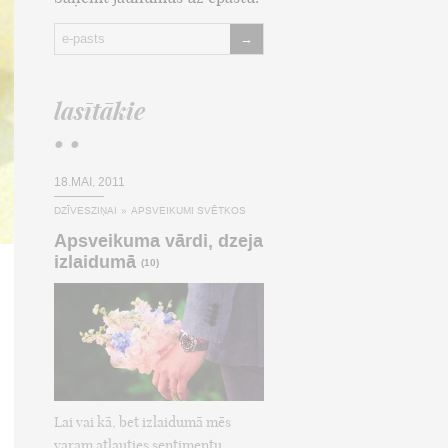
→
lasītākie
• •
18.MAI, 2011
DZĪVESZIŅAI
»
APSVEIKUMI SVĒTKOS
Apsveikuma vārdi, dzeja
izlaidumā
(10)
Lai vai kā, bet izlaidumā mēs
varam atļauties sentimentu,