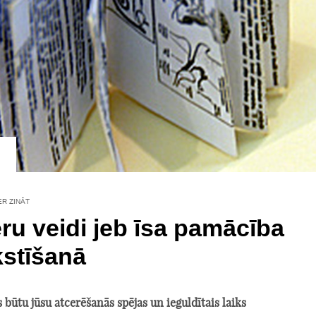
ER ZINĀT
ru veidi jeb īsa pamācība
stīšanā
s būtu jūsu atcerēšanās spējas un ieguldītais laiks