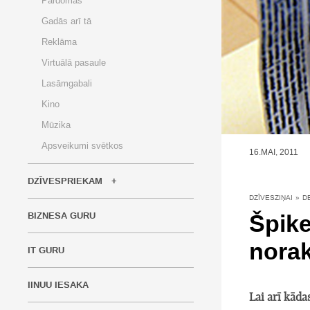
Pārdomas
Gadās arī tā
Reklāma
Virtuālā pasaule
Lasāmgabali
Kino
Mūzika
Apsveikumi svētkos
16.MAI, 2011
DZĪVESPRIEKAM
DZĪVESZIŅAI
»
D
Špike
BIZNESA GURU
norak
IT GURU
IINUU IESAKA
Lai arī kāda