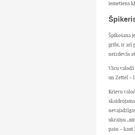
iemetiens kl
Špikeri
Špikošana je
gribi, ir arī
neizdevās at
Vācu valodā 
un Zettel – 
Krievu valo
skaidrojama
nevajadzīgas
ukraiņu „шп
pašu – kaut 