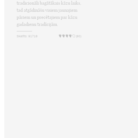
tradicionāli bagātākais kāzu laiks,
tad atgādināšu visiem jaunajiem
pāriem un precētajiem par kāzu
gadadienu tradīcijām.
Skatīts: 91718
(80)