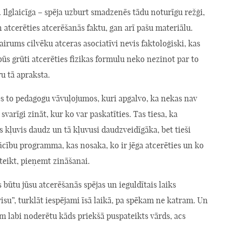
Ilglaicīga – spēja uzburt smadzenēs tādu noturīgu režģi,
n atcerēties atcerēšanās faktu, gan arī pašu materiālu.
vairums cilvēku atceras asociatīvi nevis faktoloģiski, kas
ūs grūti atcerēties fizikas formulu neko nezinot par to
u tā apraksta.
es to pedagogu vāvuļojumos, kuri apgalvo, ka nekas nav
svarīgi zināt, kur ko var paskatīties. Tas tiesa, ka
 kļuvis daudz un tā kļuvusi daudzveidīgāka, bet tieši
ācību programma, kas nosaka, ko ir jēga atcerēties un ko
ā teikt, pieņemt zināšanai.
s būtu jūsu atcerēšanās spējas un ieguldītais laiks
visu”, turklāt iespējami īsā laikā, pa spēkam ne katram. Un
m labi noderētu kāds priekšā puspateikts vārds, acs