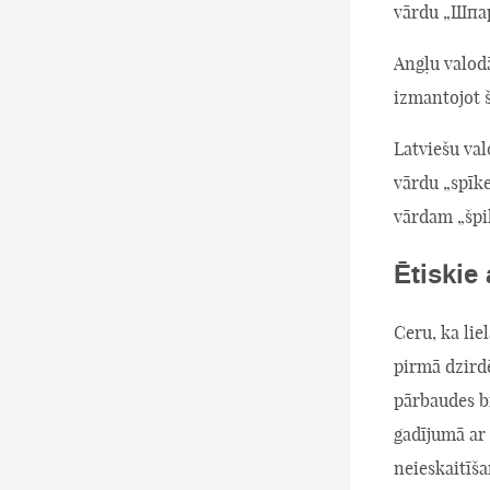
vārdu „Шпар
Angļu valodā
izmantojot š
Latviešu val
vārdu „spīke
vārdam „špi
Ētiskie
Ceru, ka lie
pirmā dzirdē
pārbaudes br
gadījumā ar 
neieskaitīša