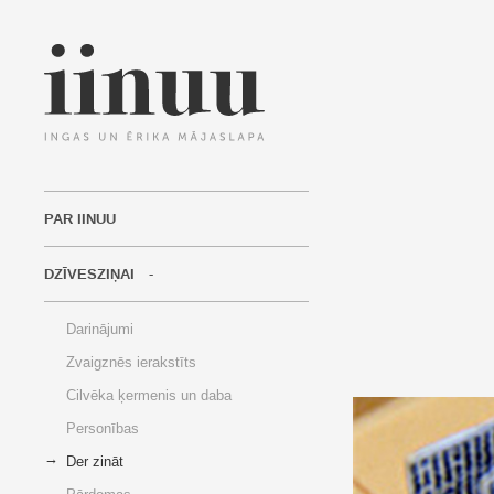
PAR IINUU
DZĪVESZIŅAI
Darinājumi
Zvaigznēs ierakstīts
Cilvēka ķermenis un daba
Personības
Der zināt