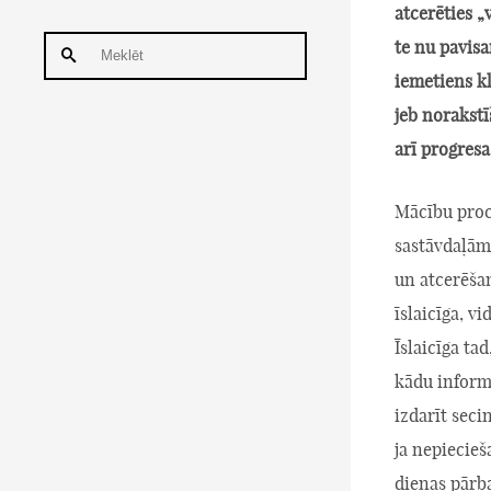
atcerēties „
te nu pavisa
iemetiens k
jeb norakstī
arī progresa
Mācību proc
sastāvdaļām 
un atcerēša
īslaicīga, vi
Īslaicīga tad
kādu inform
izdarīt seci
ja nepiecie
dienas pārb