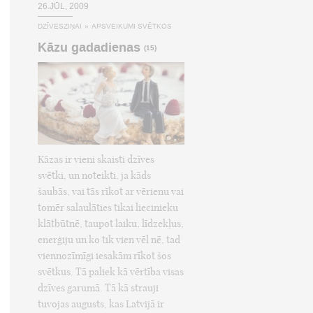
26.JŪL, 2009
DZĪVESZIŅAI
»
APSVEIKUMI SVĒTKOS
Kāzu gadadienas
(15)
Kāzas ir vieni skaisti dzīves
svētki, un noteikti, ja kāds
šaubās, vai tās rīkot ar vērienu vai
tomēr salaulāties tikai liecinieku
klātbūtnē, taupot laiku, līdzekļus,
enerģiju un ko tik vien vēl nē, tad
viennozīmīgi iesakām rīkot šos
svētkus. Tā paliek kā vērtība visas
dzīves garumā. Tā kā strauji
tuvojas augusts, kas Latvijā ir