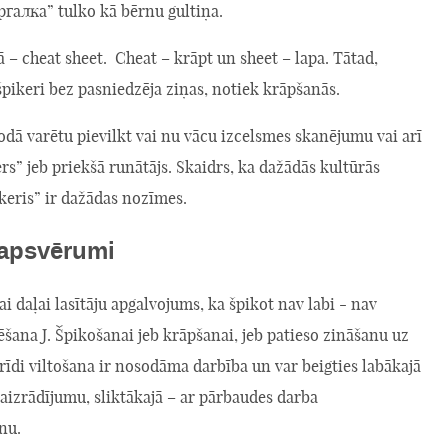
галка” tulko kā bērnu gultiņa.
 – cheat sheet. Cheat – krāpt un sheet – lapa. Tātad,
pikeri bez pasniedzēja ziņas, notiek krāpšanās.
odā varētu pievilkt vai nu vācu izcelsmes skanējumu vai arī
rs” jeb priekšā runātājs. Skaidrs, ka dažādās kultūrās
keris” ir dažādas nozīmes.
 apsvērumi
lai daļai lasītāju apgalvojums, ka špikot nav labi - nav
šana J. Špikošanai jeb krāpšanai, jeb patieso zināšanu uz
īdi viltošana ir nosodāma darbība un var beigties labākajā
aizrādījumu, sliktākajā – ar pārbaudes darba
nu.