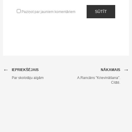
SŪTĪT
Paziņot par jauniem komentāriem
←
→
IEPRIEKŠĒJAIS
NĀKAMAIS
Par skolotāju algām
A.Rancāns "Krievināšana".
Citāti.