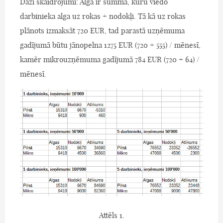
Daži skaidrojumi: Alga ir summa, kuru viedo
darbinieka alga uz rokas + nodokļi. Tā kā uz rokas
plānots izmaksāt 720 EUR, tad parastā uzņēmuma
gadījumā būtu jānopelna 1275 EUR (720 + 555) / mēnesī,
kamēr mikrouzņēmuma gadījumā 784 EUR (720 + 64) /
mēnesī.
Attēls 1.