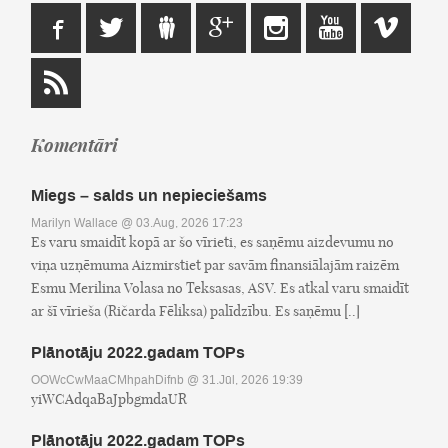
Komentāri
Miegs – salds un nepieciešams
Marilyn Wallace
@ 03.Aug, 2026 17:23
Es varu smaidīt kopā ar šo vīrieti, es saņēmu aizdevumu no
viņa uzņēmuma Aizmirstiet par savām finansiālajām raizēm
Esmu Merilina Volasa no Teksasas, ASV. Es atkal varu smaidīt
ar šī vīrieša (Ričarda Fēliksa) palīdzību. Es saņēmu [..]
Plānotāju 2022.gadam TOPs
OOWcCwMaaCMhpahDifnb
@ 31.Jūl, 2026 19:39
yiWCAdqaBaJpbgmdaUR
Plānotāju 2022.gadam TOPs