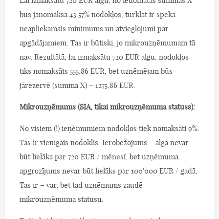
Lai izmaksātu 720 EUR algu, no iedomātās summas X
būs jānomaksā 43.57% nodokļos, turklāt ir spēkā
neapliekamais minimums un atvieglojumi par
apgādājamiem. Tas ir būtiski, jo mikrouzņēmumam tā
nav. Rezultātā, lai izmaksātu 720 EUR algu, nodokļos
tiks nomaksāts 555.86 EUR, bet uzņēmējam būs
jārezervē (summa X) – 1275,86 EUR.
Mikrouzņēmums (SIA, tikai mikrouzņēmuma statuss):
No visiem (!) ieņēmumiem nodokļos tiek nomaksāti 9%.
Tas ir vienīgais nodoklis. Ierobežojums – alga nevar
būt lielāka par 720 EUR / mēnesī, bet uzņēmuma
apgrozījums nevar būt lielāks par 100'000 EUR / gadā.
Tas ir – var, bet tad uzņēmums zaudē
mikrouzņēmuma statusu.