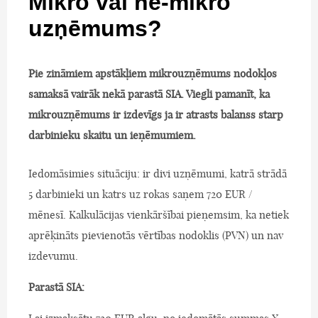
Mikro vai ne-mikro
uzņēmums?
Pie zināmiem apstākļiem mikrouzņēmums nodokļos
samaksā vairāk nekā parastā SIA. Viegli pamanīt, ka
mikrouzņēmums ir izdevīgs ja ir atrasts balanss starp
darbinieku skaitu un ieņēmumiem.
Iedomāsimies situāciju: ir divi uzņēmumi, katrā strādā
5 darbinieki un katrs uz rokas saņem 720 EUR /
mēnesī. Kalkulācijas vienkāršībai pieņemsim, ka netiek
aprēķināts pievienotās vērtības nodoklis (PVN) un nav
izdevumu.
Parastā SIA: