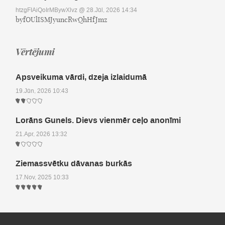
htzgFIAiQoIrMBywXlvz
@ 28.Jūl, 2026 14:34
byfOUlISMJyuncRwQhHfJmz
Vērtējumi
Apsveikuma vārdi, dzeja izlaidumā
19.Jūn, 2026 10:43
Lorāns Gunels. Dievs vienmēr ceļo anonīmi
21.Apr, 2026 13:32
Ziemassvētku dāvanas burkās
17.Nov, 2025 10:33