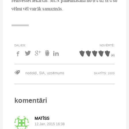
reinvestēt iekārtās. MUN palielināšana no 9% uz 11% šo
vēlmi vēl vairāk samazinās.
DALIES:
NOVĒRTĒ:
(
4
)
,
,
nodokļi
SIA
uzņēmums
SKATĪTS: 1003
komentāri
MATĪSS
12.Jan, 2015 16:38