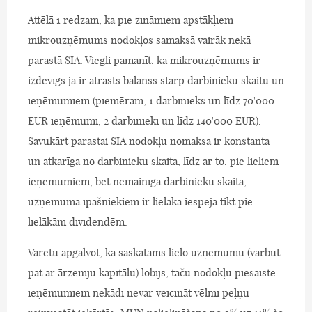
Attēlā 1 redzam, ka pie zināmiem apstākļiem
mikrouzņēmums nodokļos samaksā vairāk nekā
parastā SIA. Viegli pamanīt, ka mikrouzņēmums ir
izdevīgs ja ir atrasts balanss starp darbinieku skaitu un
ieņēmumiem (piemēram, 1 darbinieks un līdz 70'000
EUR ieņēmumi, 2 darbinieki un līdz 140'000 EUR).
Savukārt parastai SIA nodokļu nomaksa ir konstanta
un atkarīga no darbinieku skaita, līdz ar to, pie lieliem
ieņēmumiem, bet nemainīga darbinieku skaita,
uzņēmuma īpašniekiem ir lielāka iespēja tikt pie
lielākām dividendēm.
Varētu apgalvot, ka saskatāms lielo uzņēmumu (varbūt
pat ar ārzemju kapitālu) lobijs, taču nodokļu piesaiste
ieņēmumiem nekādi nevar veicināt vēlmi peļņu