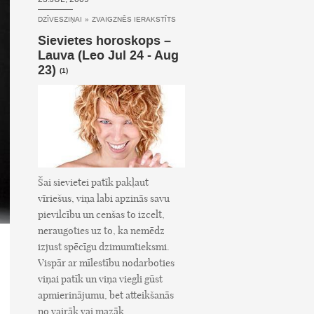
DZĪVESZIŅAI
»
ZVAIGZNĒS IERAKSTĪTS
Sievietes horoskops –
Lauva (Leo Jul 24 - Aug
23)
(1)
Šai sievietei patīk pakļaut
vīriešus, viņa labi apzinās savu
pievilcību un cenšas to izcelt,
neraugoties uz to, ka nemēdz
izjust spēcīgu dzimumtieksmi.
Vispār ar mīlestību nodarboties
viņai patīk un viņa viegli gūst
apmierinājumu, bet atteikšanās
no vairāk vai mazāk