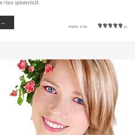
u viņu apmierināt.
→
Skatīts: 4746
(2)