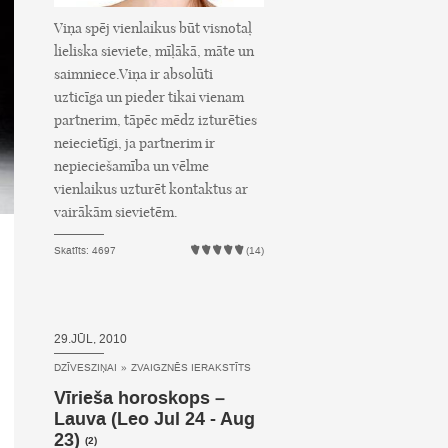
Viņa spēj vienlaikus būt visnotaļ
lieliska sieviete, mīļākā, māte un
saimniece.Viņa ir absolūti
uzticīga un pieder tikai vienam
partnerim, tāpēc mēdz izturēties
neiecietīgi, ja partnerim ir
nepieciešamība un vēlme
vienlaikus uzturēt kontaktus ar
vairākām sievietēm.
Skatīts: 4697
(14)
29.JŪL, 2010
DZĪVESZIŅAI
»
ZVAIGZNĒS IERAKSTĪTS
Vīrieša horoskops –
Lauva (Leo Jul 24 - Aug
23)
(2)