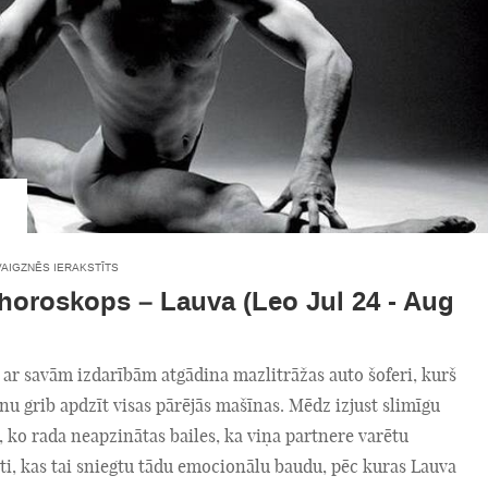
VAIGZNĒS IERAKSTĪTS
 horoskops – Lauva (Leo Jul 24 - Aug
 ar savām izdarībām atgādina mazlitrāžas auto šoferi, kurš
nu grib apdzīt visas pārējās mašīnas. Mēdz izjust slimīgu
, ko rada neapzinātas bailes, ka viņa partnere varētu
eti, kas tai sniegtu tādu emocionālu baudu, pēc kuras Lauva