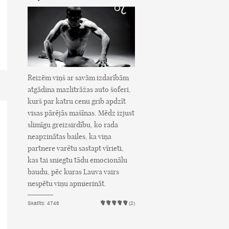
Reizēm viņš ar savām izdarībām
atgādina mazlitrāžas auto šoferi,
kurš par katru cenu grib apdzīt
visas pārējās mašīnas. Mēdz izjust
slimīgu greizsirdību, ko rada
neapzinātas bailes, ka viņa
partnere varētu sastapt vīrieti,
kas tai sniegtu tādu emocionālu
baudu, pēc kuras Lauva vairs
nespētu viņu apmierināt.
Skatīts: 4746
(2)