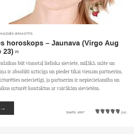
VAIGZNĒS IERAKSTĪTS
es horoskops – Jaunava (Virgo Aug
p 23)
(3)
enlaikus būt visnotaļ lieliska sieviete, mīļākā, māte un
ņa ir absolūti uzticīga un pieder tikai vienam partnerim,
zturēties neiecietīgi, ja partnerim ir nepieciešamība un
aikus uzturēt kontaktus ar vairākām sievietēm.
→
Skatīts: 4697
(14)