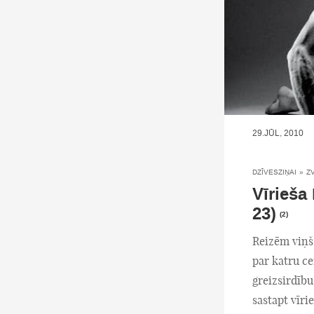
29.JŪL, 2010
DZĪVESZIŅAI
»
Z
Vīrieša
23)
(2)
Reizēm viņš
par katru ce
greizsirdību
sastapt vīri