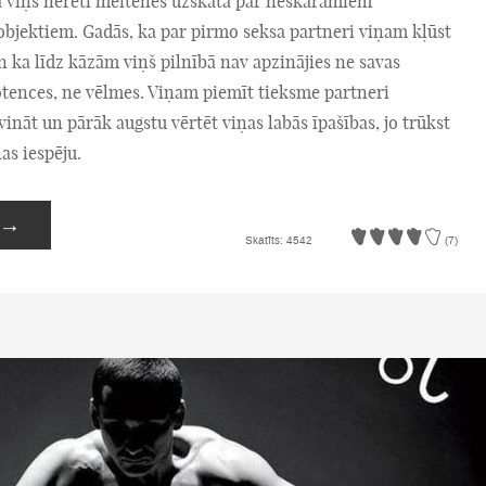
ā viņš nereti meitenes uzskata par neskaramiem
objektiem. Gadās, ka par pirmo seksa partneri viņam kļūst
n ka līdz kāzām viņš pilnībā nav apzinājies ne savas
otences, ne vēlmes. Viņam piemīt tieksme partneri
vināt un pārāk augstu vērtēt viņas labās īpašības, jo trūkst
as iespēju.
→
Skatīts: 4542
(7)