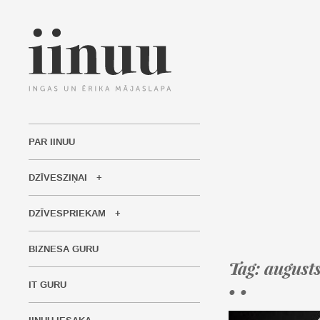
PAR IINUU
DZĪVESZIŅAI
DZĪVESPRIEKAM
BIZNESA GURU
Tag: august
IT GURU
• •