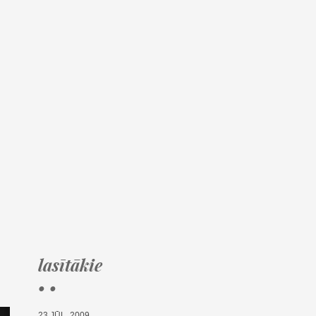
lasītākie
• •
23.JŪL, 2009