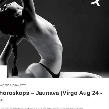
VAIGZNĒS IERAKSTĪTS
 horoskops – Jaunava (Virgo Aug 24 -
(2)