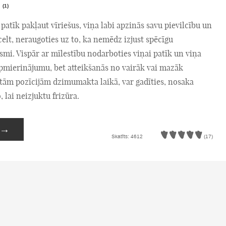
(1)
i patīk pakļaut vīriešus, viņa labi apzinās savu pievilcību un
celt, neraugoties uz to, ka nemēdz izjust spēcīgu
mi. Vispār ar mīlestību nodarboties viņai patīk un viņa
apmierinājumu, bet atteikšanās no vairāk vai mazāk
tām pozīcijām dzimumakta laikā, var gadīties, nosaka
, lai neizjuktu frizūra.
→
Skatīts: 4612
(17)