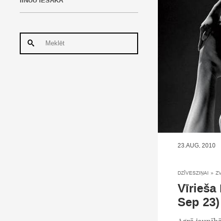
IINUU IESAKA
23.AUG, 2010
DZĪVESZIŅAI
»
Z
Vīrieša
Sep 23)