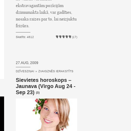
ekstravagantām pozīcijām
dzimumakta laikā, var gadīties,
nosaka raizes par to, lai neizjuktu
frizūra.
Skatīts: 4612
(17)
27.AUG, 2009
DZĪVESZIŅAI
»
ZVAIGZNĒS IERAKSTĪTS
Sievietes horoskops –
Jaunava (Virgo Aug 24 -
Sep 23)
(3)