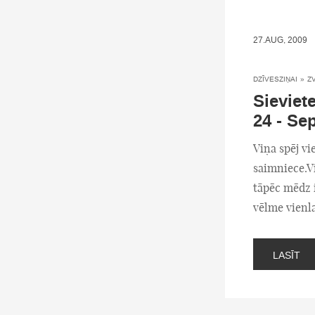
27.AUG, 2009
DZĪVESZIŅAI
»
Z
Sieviet
24 - Se
Viņa spēj vi
saimniece.Vi
tāpēc mēdz i
vēlme vienl
LASĪT