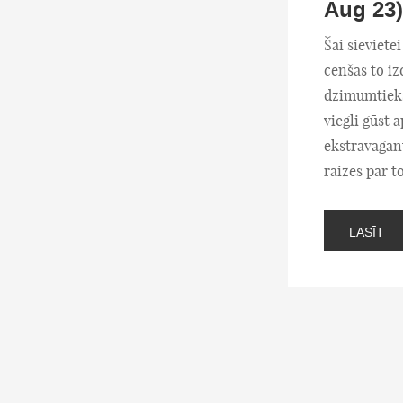
Aug 23)
Šai sieviete
cenšas to iz
dzimumtieks
viegli gūst 
ekstravagan
raizes par to
LASĪT