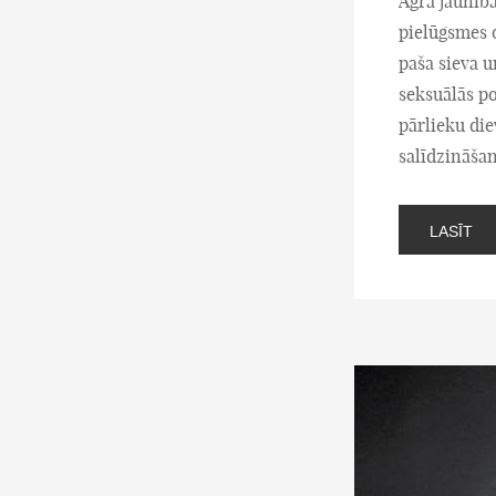
Agrā jaunīb
pielūgsmes 
paša sieva u
seksuālās p
pārlieku die
salīdzināšan
LASĪT