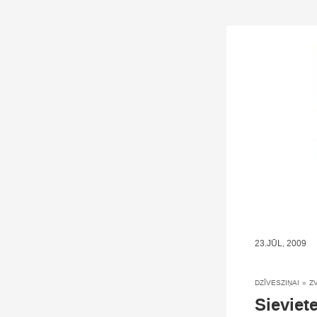
23.JŪL, 2009
DZĪVESZIŅAI
»
Z
Sieviet