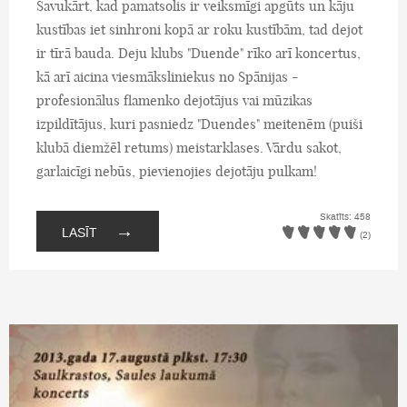
Savukārt, kad pamatsolis ir veiksmīgi apgūts un kāju
kustības iet sinhroni kopā ar roku kustībām, tad dejot
ir tīrā bauda. Deju klubs "Duende" rīko arī koncertus,
kā arī aicina viesmāksliniekus no Spānijas -
profesionālus flamenko dejotājus vai mūzikas
izpildītājus, kuri pasniedz "Duendes" meitenēm (puiši
klubā diemžēl retums) meistarklases. Vārdu sakot,
garlaicīgi nebūs, pievienojies dejotāju pulkam!
Skatīts: 458
→
LASĪT
(2)