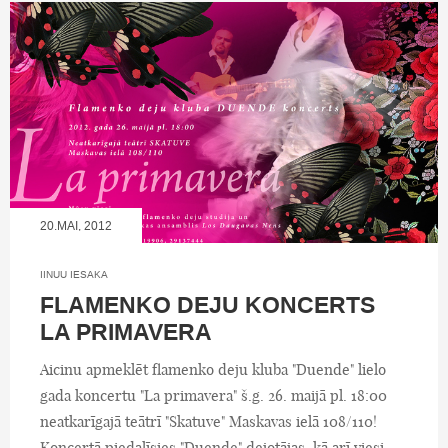
20.MAI, 2012
IINUU IESAKA
FLAMENKO DEJU KONCERTS
LA PRIMAVERA
Aicinu apmeklēt flamenko deju kluba "Duende" lielo
gada koncertu "La primavera" š.g. 26. maijā pl. 18:00
neatkarīgajā teātrī "Skatuve" Maskavas ielā 108/110!
Koncertā piedalīsies "Duende" dejotājas, kā arī viesi -