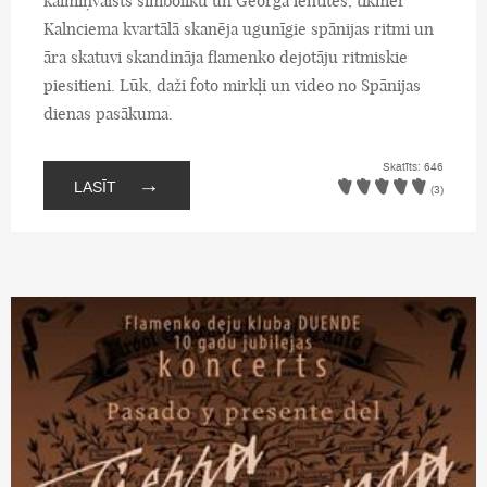
kaimiņvalsts simboliku un Georga lentītes, tikmēr
Kalnciema kvartālā skanēja ugunīgie spānijas ritmi un
āra skatuvi skandināja flamenko dejotāju ritmiskie
piesitieni. Lūk, daži foto mirkļi un video no Spānijas
dienas pasākuma.
Skatīts: 646
→
LASĪT
(3)