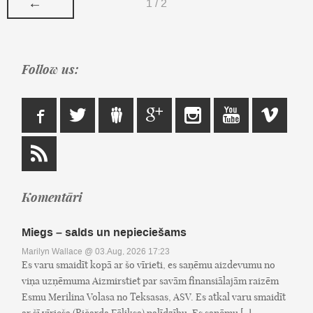
←
1 / 2
Follow us:
Komentāri
Miegs – salds un nepieciešams
Marilyn Wallace
@ 03.Aug, 2026 17:23
Es varu smaidīt kopā ar šo vīrieti, es saņēmu aizdevumu no
viņa uzņēmuma Aizmirstiet par savām finansiālajām raizēm
Esmu Merilina Volasa no Teksasas, ASV. Es atkal varu smaidīt
ar šī vīrieša (Ričarda Fēliksa) palīdzību. Es saņēmu [..]