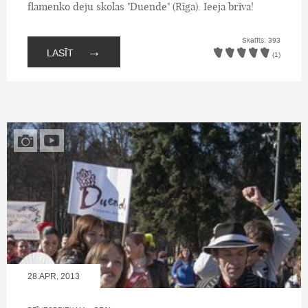
flamenko deju skolas "Duende" (Rīga). Ieeja brīva!
Skatīts: 393
→
LASĪT
(1)
28.APR, 2013