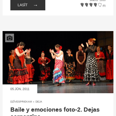
Skatīts: 1655
→
LASĪT
(6)
05.JŪN, 2011
DZĪVESPRIEKAM
»
DEJA
Baile y emociones foto-2. Dejas