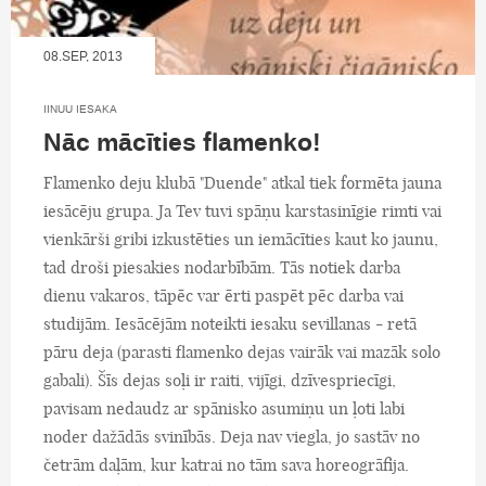
08.SEP, 2013
IINUU IESAKA
Nāc mācīties flamenko!
Flamenko deju klubā "Duende" atkal tiek formēta jauna
iesācēju grupa. Ja Tev tuvi spāņu karstasinīgie rimti vai
vienkārši gribi izkustēties un iemācīties kaut ko jaunu,
tad droši piesakies nodarbībām. Tās notiek darba
dienu vakaros, tāpēc var ērti paspēt pēc darba vai
studijām. Iesācējām noteikti iesaku sevillanas - retā
pāru deja (parasti flamenko dejas vairāk vai mazāk solo
gabali). Šīs dejas soļi ir raiti, vijīgi, dzīvespriecīgi,
pavisam nedaudz ar spānisko asumiņu un ļoti labi
noder dažādās svinībās. Deja nav viegla, jo sastāv no
četrām daļām, kur katrai no tām sava horeogrāfija.