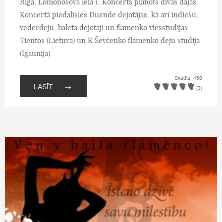
Rīgā, Lomonosova ielā 1. Koncerts plānots divās daļās.
Koncertā piedalīsies Duende dejotājas, kā arī indiešu,
vēderdeju, baleta dejotāji un flamenko viesstudijas
Tientos (Lietuva) un K.Ševčenko flamenko deju studija
(Igaunija).
Skatīts: 458
→
LASĪT
(3)