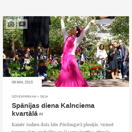
09.MAI, 2015
DZĪVESPRIEKAM
»
DEJA
Spānijas diena Kalnciema
kvartālā
(1)
Kamēr šodien dažs labs Pārdaugavā plosījās, vicinot