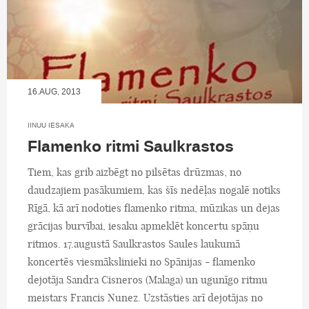
16.AUG, 2013
IINUU IESAKA
Flamenko ritmi Saulkrastos
Tiem, kas grib aizbēgt no pilsētas drūzmas, no
daudzajiem pasākumiem, kas šīs nedēļas nogalē notiks
Rīgā, kā arī nodoties flamenko ritma, mūzikas un dejas
grācijas burvībai, iesaku apmeklēt koncertu spāņu
ritmos. 17.augustā Saulkrastos Saules laukumā
koncertēs viesmākslinieki no Spānijas - flamenko
dejotāja Sandra Cisneros (Malaga) un ugunīgo ritmu
meistars Francis Nunez. Uzstāsties arī dejotājas no