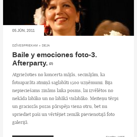
05.JŪN, 2011
DZĪVESPRIEKAM
»
DEJA
Baile y emociones foto-3.
Afterparty.
(2)
Atgriežoties no koncerta mājās, secinājām, ka
fotoaparāta atmiņā saglabāti 1500 uzņēmumi. Bija
nepieciešams zināms laika posms, lai izvēlētos no
nekāda labāko un no labākā vislabāko. Meiteņu tērpi
un graciozās pozas pārspēja viena otru, bet nu
spriediet paši un vērtējiet zemāk pievienotajā foto
galerijā.