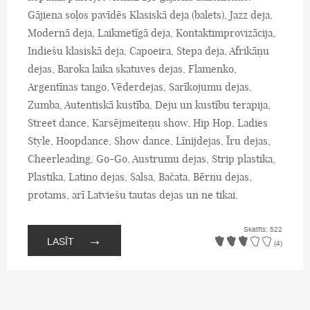
Gājiena soļos pavīdēs Klasiskā deja (balets), Jazz deja,
Modernā deja, Laikmetīgā deja, Kontaktimprovizācija,
Indiešu klasiskā deja, Capoeira, Stepa deja, Afrikāņu
dejas, Baroka laika skatuves dejas, Flamenko,
Argentīnas tango, Vēderdejas, Sarīkojumu dejas,
Zumba, Autentiskā kustība, Deju un kustību terapija,
Street dance, Karsējmeiteņu show, Hip Hop, Ladies
Style, Hoopdance, Show dance, Līnijdejas, Īru dejas,
Cheerleading, Go-Go, Austrumu dejas, Strip plastika,
Plastika, Latino dejas, Salsa, Bačata, Bērnu dejas,
protams, arī Latviešu tautas dejas un ne tikai.
Skatīts: 522
→
LASĪT
(4)