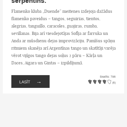
serpentīns.
Flamenko kluba „Duende” meitenes izdejoja dažādus
flamenko paveidus – tangos, seguirias, tientos,
alegrias, tanguillo, caracoles, guajiras, rumba,
sevillanas. Bija arī viesdejotājas Sofija ar farruka un
Anda ar mūsdienu dejas improvizāciju. Pamīšus spāņu
ritmiem skanēja arī Argentīnas tango un skatītāji varēja
vērot vijīgos tango dejas soļus 2 pāru – Kārļa un
Daces, Aigara un Gintas – izpildījumā.
Skatīts: 796
→
LASĪT
(6)