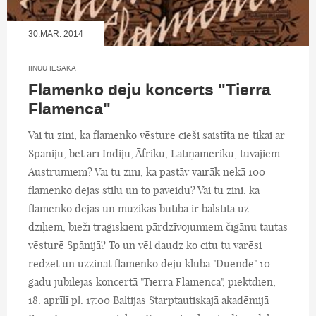
30.MAR, 2014
IINUU IESAKA
Flamenko deju koncerts "Tierra
Flamenca"
Vai tu zini, ka flamenko vēsture cieši saistīta ne tikai ar
Spāniju, bet arī Indiju, Āfriku, Latīņameriku, tuvajiem
Austrumiem? Vai tu zini, ka pastāv vairāk nekā 100
flamenko dejas stilu un to paveidu? Vai tu zini, ka
flamenko dejas un mūzikas būtība ir balstīta uz
dziļiem, bieži traģiskiem pārdzīvojumiem čigānu tautas
vēsturē Spānijā? To un vēl daudz ko citu tu varēsi
redzēt un uzzināt flamenko deju kluba "Duende" 10
gadu jubilejas koncertā "Tierra Flamenca", piektdien,
18. aprīlī pl. 17:00 Baltijas Starptautiskajā akadēmijā