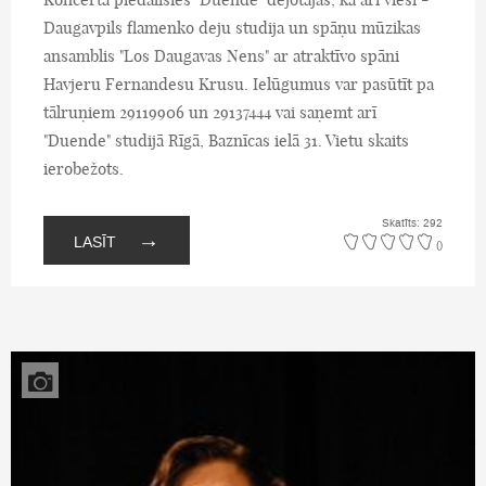
Daugavpils flamenko deju studija un spāņu mūzikas
ansamblis "Los Daugavas Nens" ar atraktīvo spāni
Havjeru Fernandesu Krusu. Ielūgumus var pasūtīt pa
tālruņiem 29119906 un 29137444 vai saņemt arī
"Duende" studijā Rīgā, Baznīcas ielā 31. Vietu skaits
ierobežots.
Skatīts: 292
→
LASĪT
()