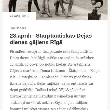
27.APR, 2013
IINUU IESAKA
28.aprīlī - Starptautiskās Dejas
dienas gājiens Rīgā
Pirmdien, 29.aprīlī, visā pasaulē svin Starptautisko
Dejas dienu, bet Rīgā, svētkus sagaidot, šo svētdien,
28.aprīlī, 16:00-17:00 notiks Lielais DEJAS gājiens.
Gājiena maršruts: Doma laukums – Šķūņu iela – Kaļķu
iela - Bastejkalns – Esplanāde. Aicināts piedalīties
ikviens dejotājs, dejas mīļotājs, dejas entuziasts un
dejot gribētājs. Dalību Lielajā DEJAS gājienā ir
apstiprinājuši deju studiju pasniedzēji un viņu
audzēkņi no vairāk nekā 15 Rīgas deju studijām,
kopumā pulcējot vismaz 250 gājiena dalībniekus.