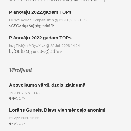
Plānotāju 2022.gadam TOPs
OOWcCwMaaCMhpahDifnb
@ 31.Jūl, 2026 19:39
yiWCAdqaBaJpbgmdaUR
Plānotāju 2022.gadam TOPs
htzgFIAiQoIrMBywXlvz
@ 28.Jūl, 2026 14:34
byfOUlISMJyuncRwQhHfJmz
Vērtējumi
Apsveikuma vārdi, dzeja izlaidumā
19.Jūn, 2026 10:43
Lorāns Gunels. Dievs vienmēr ceļo anonīmi
21.Apr, 2026 13:32