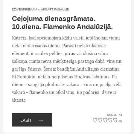
DZĪVESPRIEKAM
»
APKĀRT PASAULEI
Ceļojuma dienasgrāmata.
10.diena. Flamenko Andalūzijā.
Katreiz, kad apciemojam kādu valsti, ieplānojam vienu
nekā nedarīšanas dienu. Parasti neiztrūkstošie
elementi ir saules peldes, jūras vai okeāna viļņu
šalkoņa, rimta nevis mērķtiecīga pastaiga dabā, vīns un
garšīgs ēdiens. Šoreiz baudījām Andalūzijas ciematiņa
El Rompido, netālu no pilsētas Huelvas, labumus. Pa
dienu - sangrija pludmalē, vakarā - vīns un paelja, vēlā
vakarā - flamenko un atkal vīns. Ko padarīsi, dzīve ir
skaista.
Skatīts: 73
→
LASĪT
(0)