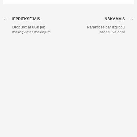
←
→
IEPRIEKŠĒJAIS
NĀKAMAIS
DropBox ar 8Gb jeb
Paraksties par izglītību
mākoņvietas meklējumi
latviešu valodā!