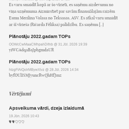
Es varu smaidīt kopā ar šo vīrieti, es saņēmu aizdevumu no
viņa uzņēmuma Aizmirstiet par savām finansiālajām raizēm
Esmu Merilina Volasa no Teksasas, ASV. Es atkal varu smaidīt
ar šī vīrieša (Ričarda Fēliksa) palīdzību. Es saņēmu [..]
Plānotāju 2022.gadam TOPs
OOWcCwMaaCMhpahDifnb
@ 31.Jūl, 2026 19:39
yiWCAdqaBaJpbgmdaUR
Plānotāju 2022.gadam TOPs
htzgFIAiQoIrMBywXlvz
@ 28.Jūl, 2026 14:34
byfOUlISMJyuncRwQhHfJmz
Vērtējumi
Apsveikuma vārdi, dzeja izlaidumā
19.Jūn, 2026 10:43