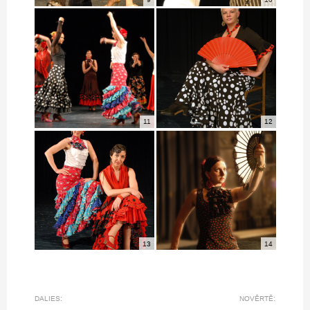
11
12
13
14
DALIES:
NOVĒRTĒ: