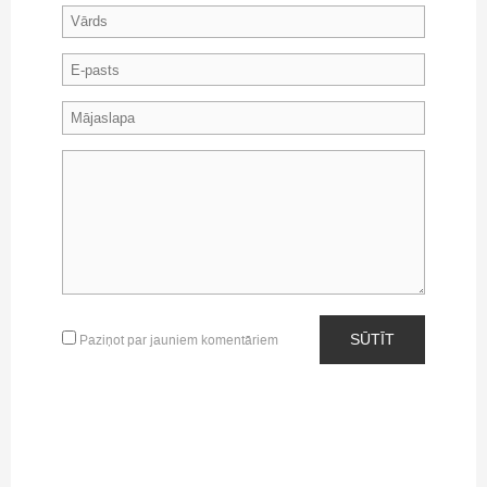
SŪTĪT
Paziņot par jauniem komentāriem