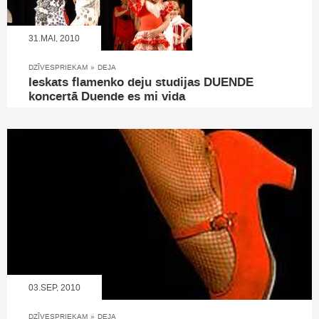
31.MAI, 2010
DZĪVESPRIEKAM
»
DEJA
Ieskats flamenko deju studijas DUENDE
koncertā Duende es mi vida
03.SEP, 2010
DZĪVESPRIEKAM
»
DEJA