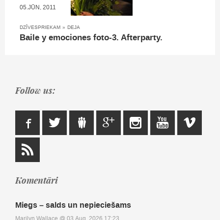
05.JŪN, 2011
DZĪVESPRIEKAM
»
DEJA
Baile y emociones foto-3. Afterparty.
Follow us:
Komentāri
Miegs – salds un nepieciešams
Marilyn Wallace
@ 03.Aug, 2026 17:23