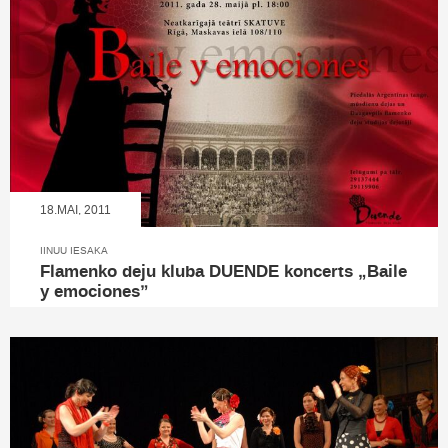
18.MAI, 2011
IINUU IESAKA
Flamenko deju kluba DUENDE koncerts „Baile
y emociones”