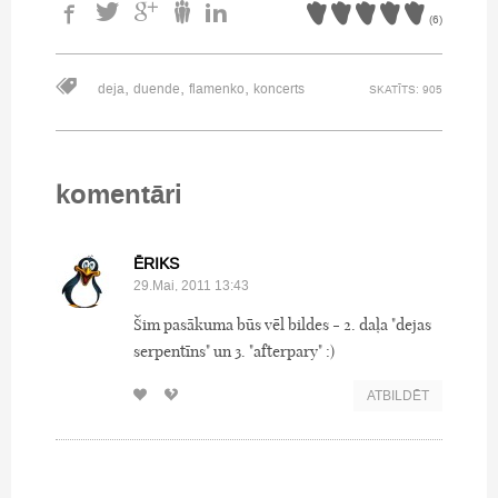
(
6
)
,
,
,
deja
duende
flamenko
koncerts
SKATĪTS: 905
komentāri
ĒRIKS
29.Mai, 2011 13:43
Šim pasākuma būs vēl bildes - 2. daļa "dejas
serpentīns" un 3. "afterpary" :)
ATBILDĒT