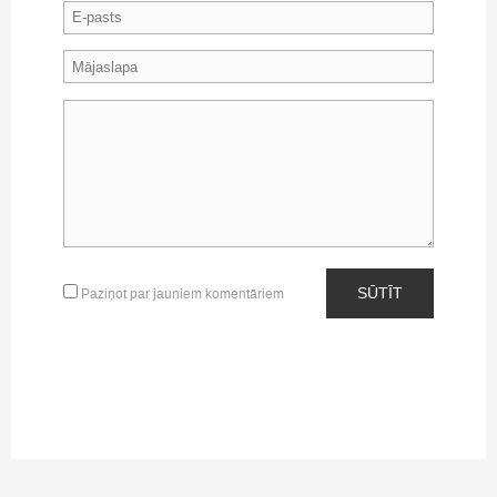
SŪTĪT
Paziņot par jauniem komentāriem