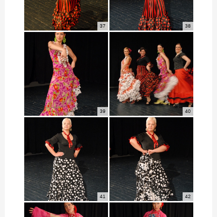
37
38
39
40
41
42