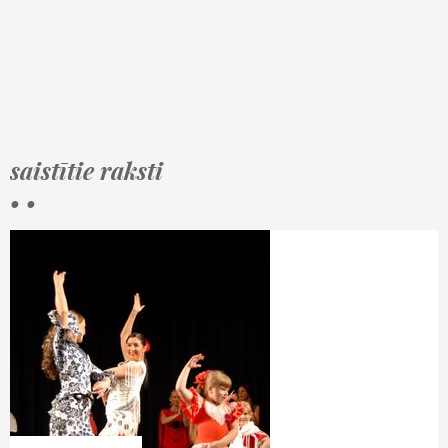
saistītie raksti
• •