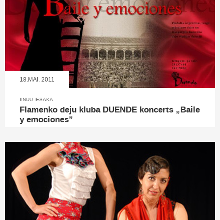
18.MAI, 2011
IINUU IESAKA
Flamenko deju kluba DUENDE koncerts „Baile
y emociones”