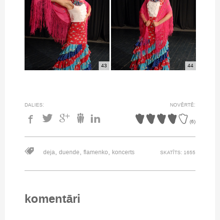
43
44
DALIES:
NOVĒRTĒ:
(
6
)
,
,
,
deja
duende
flamenko
koncerts
SKATĪTS: 1655
komentāri