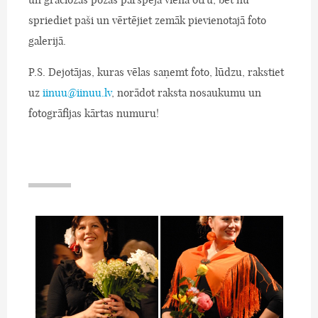
spriediet paši un vērtējiet zemāk pievienotajā foto
galerijā.
P.S. Dejotājas, kuras vēlas saņemt foto, lūdzu, rakstiet
uz
iinuu@iinuu.lv
, norādot raksta nosaukumu un
fotogrāfijas kārtas numuru!