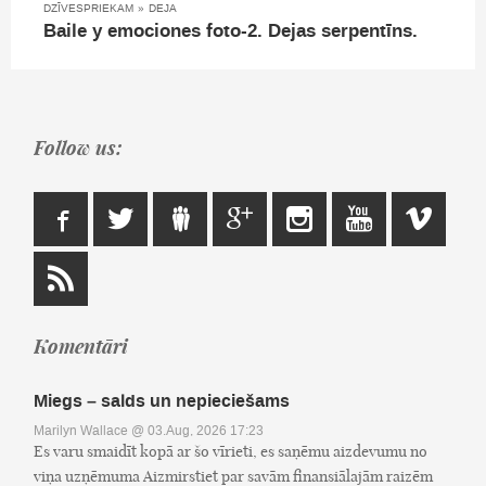
DZĪVESPRIEKAM
»
DEJA
Baile y emociones foto-2. Dejas serpentīns.
Follow us:
Komentāri
Miegs – salds un nepieciešams
Marilyn Wallace
@ 03.Aug, 2026 17:23
Es varu smaidīt kopā ar šo vīrieti, es saņēmu aizdevumu no
viņa uzņēmuma Aizmirstiet par savām finansiālajām raizēm