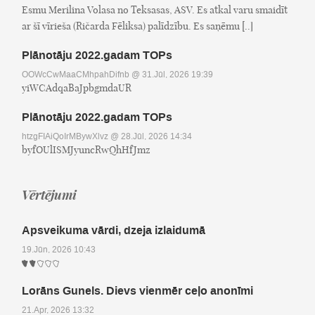
Esmu Merilina Volasa no Teksasas, ASV. Es atkal varu smaidīt
ar šī vīrieša (Ričarda Fēliksa) palīdzību. Es saņēmu [..]
Plānotāju 2022.gadam TOPs
OOWcCwMaaCMhpahDifnb
@ 31.Jūl, 2026 19:39
yiWCAdqaBaJpbgmdaUR
Plānotāju 2022.gadam TOPs
htzgFIAiQoIrMBywXlvz
@ 28.Jūl, 2026 14:34
byfOUlISMJyuncRwQhHfJmz
Vērtējumi
Apsveikuma vārdi, dzeja izlaidumā
19.Jūn, 2026 10:43
Lorāns Gunels. Dievs vienmēr ceļo anonīmi
21.Apr, 2026 13:32