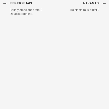
←
→
IEPRIEKŠĒJAIS
NĀKAMAIS
Baile y emociones foto-2.
Ko stāsta roku pirksti?
Dejas serpentīns.