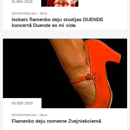
31.MAI, 2010
DZĪVESPRIEKAM
»
DEJA
Ieskats flamenko deju studijas DUENDE
koncertā Duende es mi vida
03.SEP, 2010
DZĪVESPRIEKAM
»
DEJA
Flamenko deju nometne Zvejniekciemā