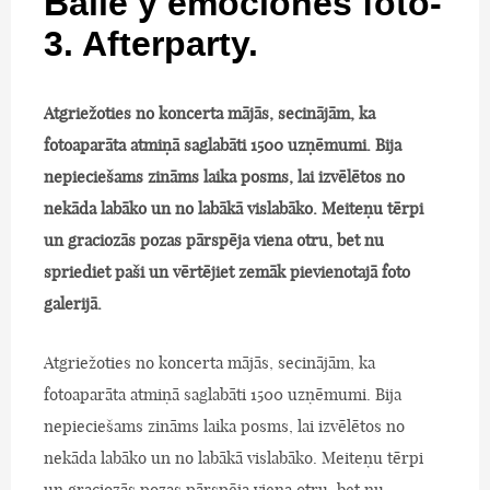
Baile y emociones foto-
3. Afterparty.
Atgriežoties no koncerta mājās, secinājām, ka
fotoaparāta atmiņā saglabāti 1500 uzņēmumi. Bija
nepieciešams zināms laika posms, lai izvēlētos no
nekāda labāko un no labākā vislabāko. Meiteņu tērpi
un graciozās pozas pārspēja viena otru, bet nu
spriediet paši un vērtējiet zemāk pievienotajā foto
galerijā.
Atgriežoties no koncerta mājās, secinājām, ka
fotoaparāta atmiņā saglabāti 1500 uzņēmumi. Bija
nepieciešams zināms laika posms, lai izvēlētos no
nekāda labāko un no labākā vislabāko. Meiteņu tērpi
un graciozās pozas pārspēja viena otru, bet nu