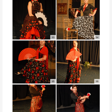
33
34
35
36