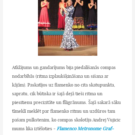
Atklājums un gandarījums bija piedalīšanās compas
nodarbībās (ritma izplaukšķināšana un sišana ar
kājām). Paskatījos uz flamenko no cita skatupunkta,
sapratu, cik būtiska ir šajā dejā tieši ritma un
piesitienu precizitāte un filigrānums. Šajā sakarā sāku
tīmeklī meklēt par flamenko ritmu un uzdūros tam
pašam pulkstenim, ko compas skolotājs Andrej Vujicic
mums lika iztēloties -
Flamenco Metronome Graf-