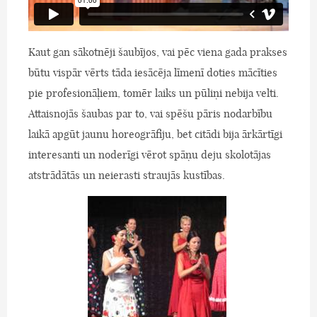
Kaut gan sākotnēji šaubījos, vai pēc viena gada prakses
būtu vispār vērts tāda iesācēja līmenī doties mācīties
pie profesionāļiem, tomēr laiks un pūliņi nebija velti.
Attaisnojās šaubas par to, vai spēšu pāris nodarbību
laikā apgūt jaunu horeogrāfiju, bet citādi bija ārkārtīgi
interesanti un noderīgi vērot spāņu deju skolotājas
atstrādātās un neierasti straujās kustības.