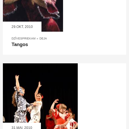
29.OKT, 2010
DZĪVESPRIEKAM
»
DEJA
Tangos
31.MAI, 2010