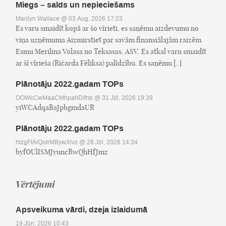
Miegs – salds un nepieciešams
Marilyn Wallace
@ 03.Aug, 2026 17:23
Es varu smaidīt kopā ar šo vīrieti, es saņēmu aizdevumu no
viņa uzņēmuma Aizmirstiet par savām finansiālajām raizēm
Esmu Merilina Volasa no Teksasas, ASV. Es atkal varu smaidīt
ar šī vīrieša (Ričarda Fēliksa) palīdzību. Es saņēmu [..]
Plānotāju 2022.gadam TOPs
OOWcCwMaaCMhpahDifnb
@ 31.Jūl, 2026 19:39
yiWCAdqaBaJpbgmdaUR
Plānotāju 2022.gadam TOPs
htzgFIAiQoIrMBywXlvz
@ 28.Jūl, 2026 14:34
byfOUlISMJyuncRwQhHfJmz
Vērtējumi
Apsveikuma vārdi, dzeja izlaidumā
19.Jūn, 2026 10:43