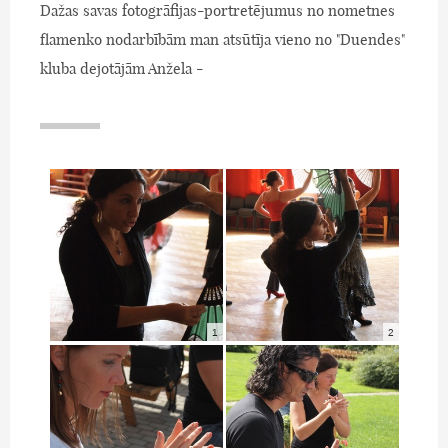
Dažas savas fotogrāfijas-portretējumus no nometnes
flamenko nodarbībām man atsūtīja vieno no "Duendes"
kluba dejotājām Anžela -
1
2