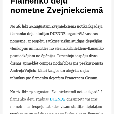
Flamenko deju
nometne Zvejniekciemā
No 26. līdz 29.augustam Zvejniekciemā notika ikgadējā
flamenko deju studijas DUENDE organizētā vasaras
nometne, ar iespēju satikties visām studijas dejotājām
vienkopus un mācīties no viesmāksliniekiem-flamenko
pasniedzējiem no Spānijas. Izmantoju iespēju divas
dienas apmeklēt compas nodarbības pie perkusionista
Andreja Vujicic, kā arī tangos un alegrias dejas
tehnikas pie flamenko dejotājas Francescas Grimm.
No 26. līdz 29.augustam Zvejniekciemā notika ikgadējā
flamenko deju studijas
DUENDE
organizētā vasaras
nometne, ar iespēju satikties visām studijas dejotājām
vienkopus un mācīties no viesmāksliniekiem-flamenko