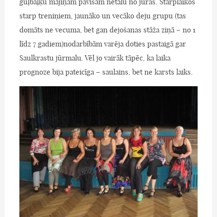
guļbaļķu mājiņām pavisam netālu no jūras. Starplaikos
starp treniņiem, jaunāko un vecāko deju grupu (tas
domāts ne vecuma, bet gan dejošanas stāža ziņā – no 1
līdz 7 gadiem)nodarbībām varēja doties pastaigā gar
Saulkrastu jūrmalu. Vēl jo vairāk tāpēc, ka laika
prognoze bija pateicīga – saulains, bet ne karsts laiks.