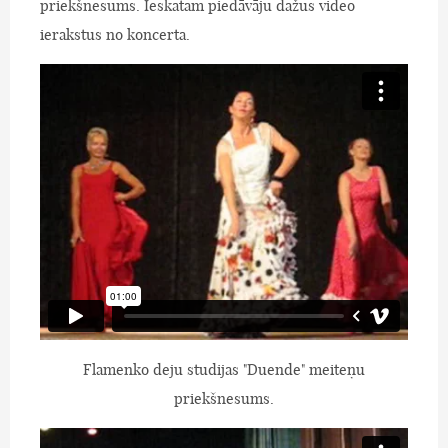
priekšnesums. Ieskatam piedāvāju dažus video
ierakstus no koncerta.
Flamenko deju studijas "Duende" meiteņu
priekšnesums.