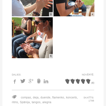
3
4
5
DALIES:
NOVĒRTĒ:
(
4
)
,
,
,
,
,
compas
deja
duende
flamenko
koncerts
SKATĪTS:
1796
,
,
,
ritms
Spānija
tangos
alegria