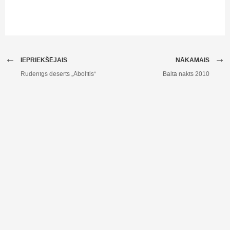
←
→
IEPRIEKŠĒJAIS
NĀKAMAIS
Rudenīgs deserts „Ābolītis”
Baltā nakts 2010