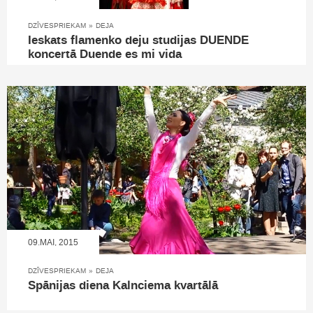
DZĪVESPRIEKAM
»
DEJA
Ieskats flamenko deju studijas DUENDE
koncertā Duende es mi vida
09.MAI, 2015
DZĪVESPRIEKAM
»
DEJA
Spānijas diena Kalnciema kvartālā