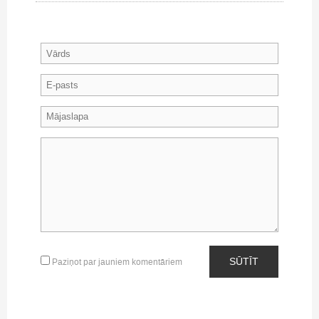
SŪTĪT
Paziņot par jauniem komentāriem