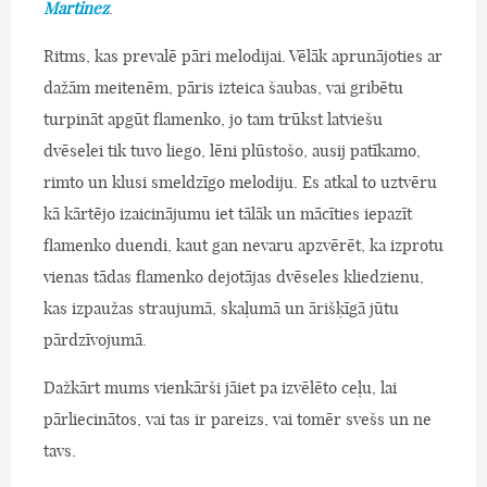
Martinez
.
Ritms, kas prevalē pāri melodijai. Vēlāk aprunājoties ar
dažām meitenēm, pāris izteica šaubas, vai gribētu
turpināt apgūt flamenko, jo tam trūkst latviešu
dvēselei tik tuvo liego, lēni plūstošo, ausij patīkamo,
rimto un klusi smeldzīgo melodiju. Es atkal to uztvēru
kā kārtējo izaicinājumu iet tālāk un mācīties iepazīt
flamenko duendi, kaut gan nevaru apzvērēt, ka izprotu
vienas tādas flamenko dejotājas dvēseles kliedzienu,
kas izpaužas straujumā, skaļumā un ārišķīgā jūtu
pārdzīvojumā.
Dažkārt mums vienkārši jāiet pa izvēlēto ceļu, lai
pārliecinātos, vai tas ir pareizs, vai tomēr svešs un ne
tavs.