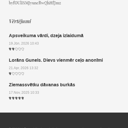
byfOUlISMJyuncRwQhHfJmz
Vērtējumi
Apsveikuma vārdi, dzeja izlaidumā
19.Jūn, 2026 10:43
Lorāns Gunels. Dievs vienmēr ceļo anonīmi
21.Apr, 2026 13:32
Ziemassvētku dāvanas burkās
17.Nov, 2025 10:33