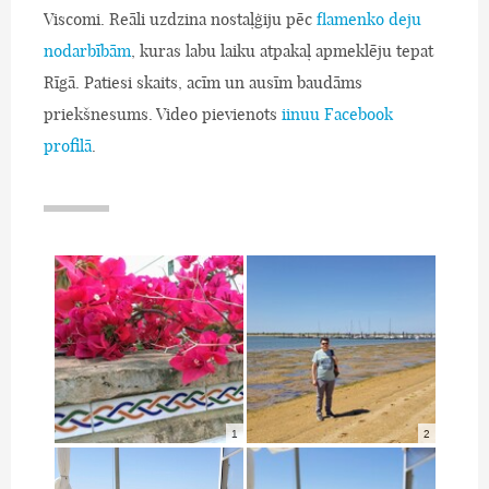
Viscomi. Reāli uzdzina nostaļģiju pēc
flamenko deju
nodarbībām
, kuras labu laiku atpakaļ apmeklēju tepat
Rīgā. Patiesi skaits, acīm un ausīm baudāms
priekšnesums. Video pievienots
iinuu Facebook
profilā
.
1
2