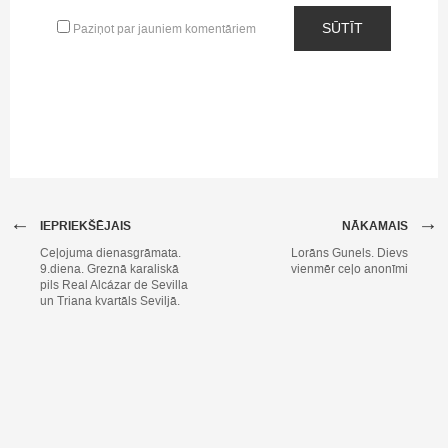
SŪTĪT
Paziņot par jauniem komentāriem
←
→
IEPRIEKŠĒJAIS
NĀKAMAIS
Ceļojuma dienasgrāmata.
Lorāns Gunels. Dievs
9.diena. Greznā karaliskā
vienmēr ceļo anonīmi
pils Real Alcázar de Sevilla
un Triana kvartāls Seviljā.