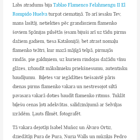
Labs atradums bija
Tablao Flamenco Felahmengu II El
Rompido Huelva
turpat ciematiņā. To arī iesaku Tev,
mans lasītāj, netiekties pēc grandioziem flamenko
šoviem Spānijas pilsētās (esam bijuši arī uz tādu pirms
dažiem gadiem, tiesa Katalonijā), bet atrast nomaļu
flamenko teātri, kur mazā mājīgā telpā, pirmajās
rindās, pie galdiņiem, uz kuriem rindojas dažādu vīnu
glāzes, izbaudīt mākslinieku priekšnesumu, autentisku
baudījumu. Biļetes var iegādāties tiešsaistē pāris
dienas pirms flamenko vakara un nestresojot siltā
pavasara vakarā doties baudīt flamenko ritmus. Tuklāt
biļešu cenas ļoti adekvātas, salīdzinājumā ar Selviljas
izrādēm. Ļauts filmēt, fotografēt.
Tā vakara dejotāji Isabel Muñoz un Álvaro Ortiz,
dziedātāji Pura de Pura, Nuria Walls un mūziķis Pedro