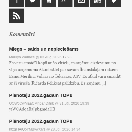
Komentāri
Miegs – salds un nepieciešams
Marilyn Wallace
@ 03.Aug, 2026 17:23
Es varu smaidīt kopā ar šo vīrieti, es saņēmu aizdevumu no
viņa uzņēmuma Aizmirstiet par savām finansiālajām raizēm
Esmu Merilina Volasa no Teksasas, ASV. Es atkal varu smaidīt
ar šī vīrieša (Ričarda Fēliksa) palīdzību. Es saņēmu [..]
Plānotāju 2022.gadam TOPs
OOWcCwMaaCMhpahDifnb
@ 31.Jūl, 2026 19:39
yiWCAdqaBaJpbgmdaUR
Plānotāju 2022.gadam TOPs
htzgFIAiQoIrMBywXlvz
@ 28.Jūl, 2026 14:34