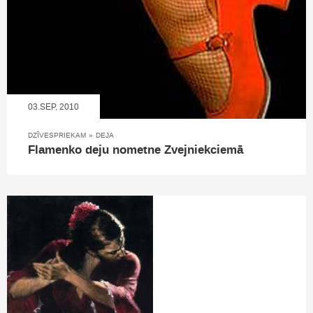
03.SEP, 2010
DZĪVESPRIEKAM
»
DEJA
Flamenko deju nometne Zvejniekciemā