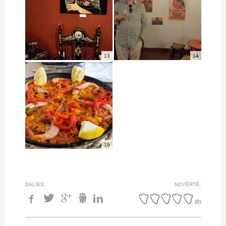
13
14
15
DALIES:
NOVĒRTĒ:
(
0
)