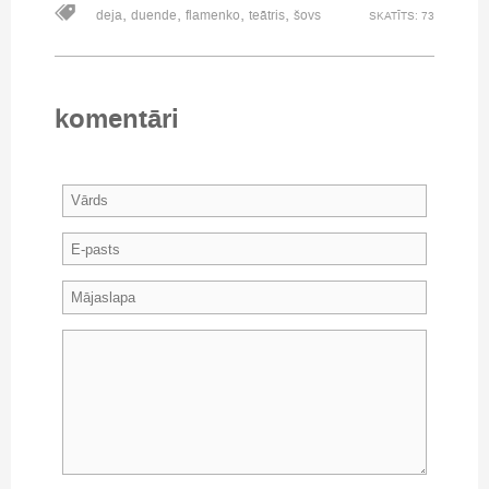
,
,
,
,
deja
duende
flamenko
teātris
šovs
SKATĪTS: 73
komentāri