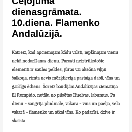
Ceļojuma
dienasgrāmata.
10.diena. Flamenko
Andalūzijā.
Katreiz, kad apciemojam kādu valsti, ieplānojam vienu
nekā nedarīšanas dienu. Parasti neiztrūkstošie
elementi ir saules peldes, jūras vai okeāna viļņu
šalkoņa, rimta nevis mērķtiecīga pastaiga dabā, vīns un
garšīgs ēdiens. Šoreiz baudījām Andalūzijas ciematiņa
El Rompido, netālu no pilsētas Huelvas, labumus. Pa
dienu - sangrija pludmalē, vakarā - vīns un paelja, vēlā
vakarā - flamenko un atkal vīns. Ko padarīsi, dzīve ir
skaista.