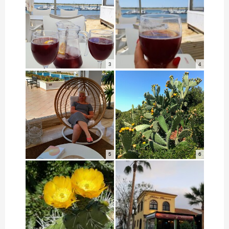
3
4
5
6