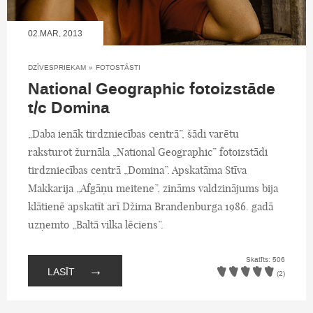
02.MAR, 2013
DZĪVESPRIEKAM
»
FOTOSTĀSTI
National Geographic fotoizstāde
t/c Domina
„Daba ienāk tirdzniecības centrā”, šādi varētu
raksturot žurnāla „National Geographic” fotoizstādi
tirdzniecības centrā „Domina”. Apskatāma Stīva
Makkarija „Afgāņu meitene”, zināms valdzinājums bija
klātienē apskatīt arī Džima Brandenburga 1986. gadā
uzņemto „Baltā vilka lēciens”.
Skatīts: 506
→
LASĪT
(2)