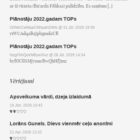
ar šī vīrieša (Ričarda Fēliksa) palīdzību. Es saņēmu [..]
Plānotāju 2022.gadam TOPs
OOWcCwMaaCMhpahDifnb
@ 31.Jūl, 2026 19:39
yiWCAdqaBaJpbgmdaUR
Plānotāju 2022.gadam TOPs
htzgFIAiQoIrMBywXlvz
@ 28.Jūl, 2026 14:34
byfOUlISMJyuncRwQhHfJmz
Vērtējumi
Apsveikuma vārdi, dzeja izlaidumā
19.Jūn, 2026 10:43
Lorāns Gunels. Dievs vienmēr ceļo anonīmi
21.Apr, 2026 13:32