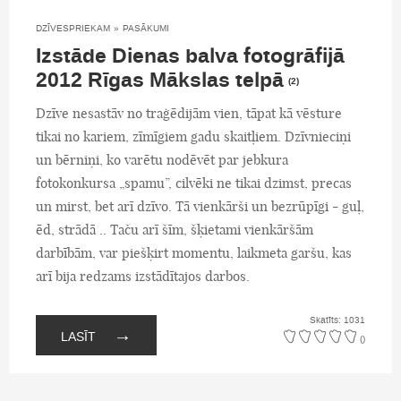
DZĪVESPRIEKAM
»
PASĀKUMI
Izstāde Dienas balva fotogrāfijā
2012 Rīgas Mākslas telpā
(2)
Dzīve nesastāv no traģēdijām vien, tāpat kā vēsture
tikai no kariem, zīmīgiem gadu skaitļiem. Dzīvnieciņi
un bērniņi, ko varētu nodēvēt par jebkura
fotokonkursa „spamu”, cilvēki ne tikai dzimst, precas
un mirst, bet arī dzīvo. Tā vienkārši un bezrūpīgi - guļ,
ēd, strādā .. Taču arī šīm, šķietami vienkāršām
darbībām, var piešķirt momentu, laikmeta garšu, kas
arī bija redzams izstādītajos darbos.
Skatīts: 1031
→
LASĪT
()