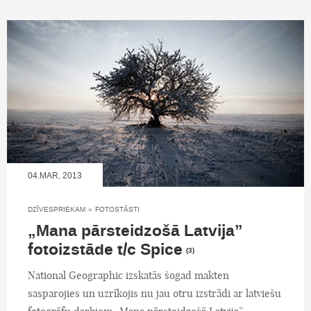
04.MAR, 2013
DZĪVESPRIEKAM
»
FOTOSTĀSTI
„Mana pārsteidzošā Latvija”
fotoizstāde t/c Spice
(3)
National Geographic izskatās šogad makten
sasparojies un uzrīkojis nu jau otru izstrādi ar latviešu