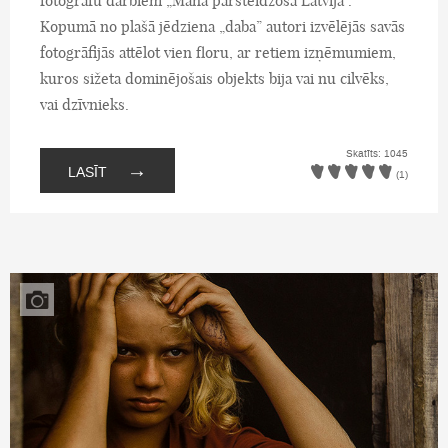
fotogrāfu darbiem „Mana pārsteidzošā Latvija”.
Kopumā no plašā jēdziena „daba” autori izvēlējās savās
fotogrāfijās attēlot vien floru, ar retiem izņēmumiem,
kuros sižeta dominējošais objekts bija vai nu cilvēks,
vai dzīvnieks.
Skatīts: 1045
→
LASĪT
(1)