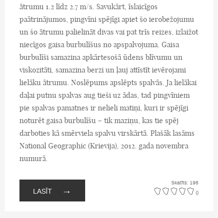
ātrumu 1.2 līdz 2.7 m/s. Savukārt, īslaicīgos
paātrinājumos, pingvīni spējīgi apiet šo ierobežojumu
un šo ātrumu palielināt divas vai pat trīs reizes, izlaižot
niecīgos gaisa burbulīšus no apspalvojuma. Gaisa
burbulīši samazina apkārtesošā ūdens blīvumu un
viskozitāti, samazina berzi un ļauj attīstīt ievērojami
lielāku ātrumu. Noslēpums apslēpts spalvās. Ja lielākai
daļai putnu spalvas aug tieši uz ādas, tad pingvīniem
pie spalvas pamatnes ir nelieli matiņi, kuri ir spējīgi
noturēt gaisa burbulīšu – tik maziņu, kas tie spēj
darboties kā smērviela spalvu virskārtā. Plašāk lasāms
National Geographic (Krievija), 2012. gada novembra
numurā.
Skatīts: 196
→
LASĪT
()