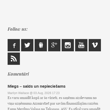
Follow us:
Komentāri
Miegs – salds un nepieciešams
Marilyn Wallace
@ 03.Aug, 2026 17:23
Es varu smaidīt kopā ar šo vīrieti, es saņēmu aizdevumu no
viņa uzņēmuma Aizmirstiet par savām finansiālajām raizēm
Esmu Merilina Volasa no Teksasas, ASV. Es atkal varu smaidīt