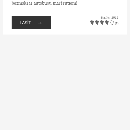
bezmaksas autobusu maršrutiem!
Skatīts: 2512
→
LASĪT
(3)