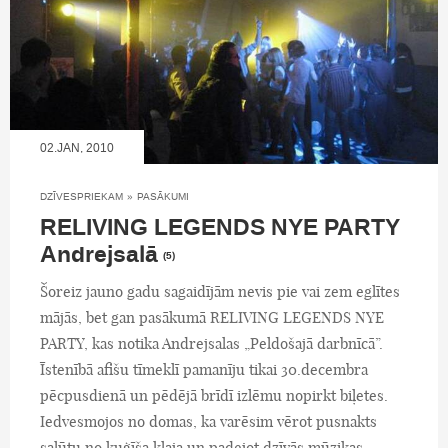
02.JAN, 2010
DZĪVESPRIEKAM
»
PASĀKUMI
RELIVING LEGENDS NYE PARTY
Andrejsalā
(5)
Šoreiz jauno gadu sagaidījām nevis pie vai zem eglītes
mājās, bet gan pasākumā RELIVING LEGENDS NYE
PARTY, kas notika Andrejsalas „Peldošajā darbnīcā”.
Īstenībā afišu tīmeklī pamanīju tikai 30.decembra
pēcpusdienā un pēdējā brīdī izlēmu nopirkt biļetes.
Iedvesmojos no domas, ka varēsim vērot pusnakts
salūtu no kuģīša klaja un padejot dzīvās mūzikas