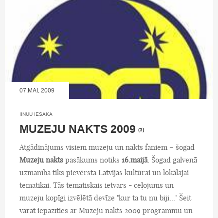
07.MAI, 2009
IINUU IESAKA
MUZEJU NAKTS 2009
(3)
Atgādinājums visiem muzeju un nakts faniem – šogad
Muzeju nakts
pasākums notiks
16.maijā
. Šogad galvenā
uzmanība tiks pievērsta Latvijas kultūrai un lokālajai
tematikai. Tās tematiskais ietvars - ceļojums un
muzeju kopīgi izvēlētā devīze "kur ta tu nu biji..." Šeit
varat iepazīties ar Muzeju nakts 2009 programmu un