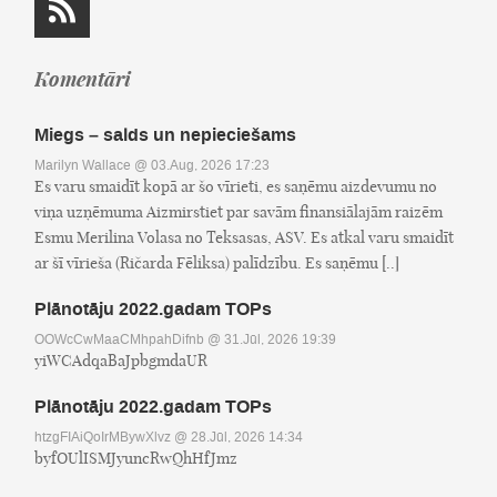
Komentāri
Miegs – salds un nepieciešams
Marilyn Wallace
@ 03.Aug, 2026 17:23
Es varu smaidīt kopā ar šo vīrieti, es saņēmu aizdevumu no
viņa uzņēmuma Aizmirstiet par savām finansiālajām raizēm
Esmu Merilina Volasa no Teksasas, ASV. Es atkal varu smaidīt
ar šī vīrieša (Ričarda Fēliksa) palīdzību. Es saņēmu [..]
Plānotāju 2022.gadam TOPs
OOWcCwMaaCMhpahDifnb
@ 31.Jūl, 2026 19:39
yiWCAdqaBaJpbgmdaUR
Plānotāju 2022.gadam TOPs
htzgFIAiQoIrMBywXlvz
@ 28.Jūl, 2026 14:34
byfOUlISMJyuncRwQhHfJmz