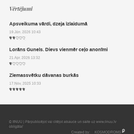
Vērtējumi
Apsveikuma vārdi, dzeja izlaidumā
19.Jūn, 2026 10:43
Lorāns Gunels. Dievs vienmēr ceļo anonīmi
21.Apr, 2026 13:32
Ziemassvētku dāvanas burkās
17.Nov, 2025 10:33
© IINUU | Pārpublicējot vai citējot atsauce un saite uz www.iinuu.lv
obligāta!
Created by:
KOSMODROMS