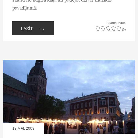
pavadījumā.
Skatīts: 2306
→
LASĪT
(0)
19.MAI, 2009