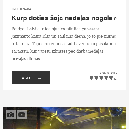
IINUU IESAKA
Kurp doties šajā nedēļas nogalē
(3)
Beidzot Latvijā ir iestājusies pilntiesīga vasara.
Jāizmanto katra siltā un saulainā diena, jo to pie mums
ir tik maz. Tāpēc nolēmu sastādīt eventuālo pasākumu
sarakstu, kur varētu izkustēt pēc darba nedēļas
brīvajās dienās.
Skatīts: 1652
→
LASĪT
(2)