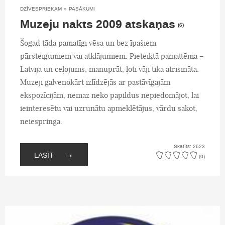
DZĪVESPRIEKAM
»
PASĀKUMI
Muzeju nakts 2009 atskaņas
(6)
Šogad tāda pamatīgi vēsa un bez īpašiem
pārsteigumiem vai atklājumiem. Pieteiktā pamattēma –
Latvija un ceļojums, manuprāt, ļoti vāji tika atrisināta.
Muzeji galvenokārt izlīdzējās ar pastāvīgajām
ekspozīcijām, nemaz neko papildus nepiedomājot, lai
ieinteresētu vai uzrunātu apmeklētājus, vārdu sakot,
neiespringa.
Skatīts: 2523
→
LASĪT
(0)